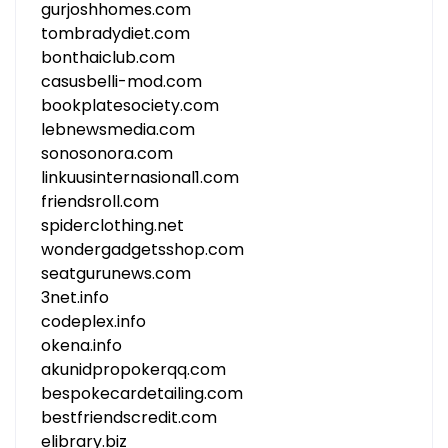
gurjoshhomes.com
tombradydiet.com
bonthaiclub.com
casusbelli-mod.com
bookplatesociety.com
lebnewsmedia.com
sonosonora.com
linkuusinternasional1.com
friendsroll.com
spiderclothing.net
wondergadgetsshop.com
seatgurunews.com
3net.info
codeplex.info
okena.info
akunidpropokerqq.com
bespokecardetailing.com
bestfriendscredit.com
elibrary.biz