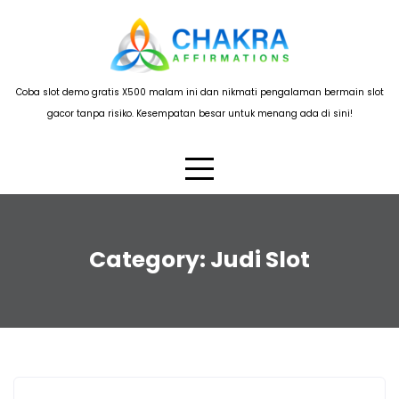
Skip
to
content
Coba slot demo gratis X500 malam ini dan nikmati pengalaman bermain slot
gacor tanpa risiko. Kesempatan besar untuk menang ada di sini!
Category:
Judi Slot