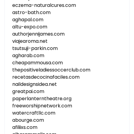
eczema-naturalcures.com
astro-bath.com
aghapal.com
altu-expo.com
authorjennijames.com
viajearoma.net
tsutsuji-parkin.com
agharab.com
cheapammousa.com
thepositiveladiessoccerclub.com
recetasdecocinafaciles.com
naildesignsidea.net
greatpai.com
paperlanterntheatre.org
freeworshipnetwork.com
watercraftllc.com
abourge.com
afiliixs.com