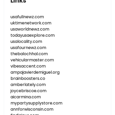
Links
usafullnewz.com
uktimenetwork.com
usaworldnewz.com
todayusaexplore.com
usalocality.com
usafournewz.com
thebalochhal.com
vehicularmaster.com
vibesaccent.com
ampajavierdemiguel.org
brainboosters.co
amberlately.com
joycebriscoe.com
aicarmina.com
mypartysupplystore.com
annforwisconsin.com