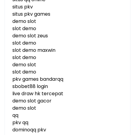
situs pkv
situs pkv games
demo slot
slot demo
demo slot zeus
slot demo
slot demo maxwin
slot demo
demo slot
slot demo
pkv games bandarqq
sbobet88 login
live draw hk tercepat
demo slot gacor
demo slot
qq
pkv qq
dominoqq pkv