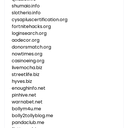
shumaio.info
slotherio.info
cysapluscertification.org
fortnitehacks.org
loginsearch.org
aodecor.org
donorsmatch.org
nowtimes.org
casinoeing.org
livemocha.biz
streetlife.biz
hyves.biz
enoughinfo.net
pinhive.net
warnabet.net
bollym4u.me
bolly2tollyblog.me
pandaclub.me