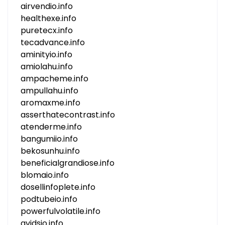
airvendio.info
healthexe.info
puretecx.info
tecadvance.info
aminityio.info
amiolahu.info
ampacheme.info
ampullahu.info
aromaxme.info
asserthatecontrast.info
atenderme.info
bangumiio.info
bekosunhu.info
beneficialgrandiose.info
blomaio.info
dosellinfoplete.info
podtubeio.info
powerfulvolatile.info
qvidsio.info