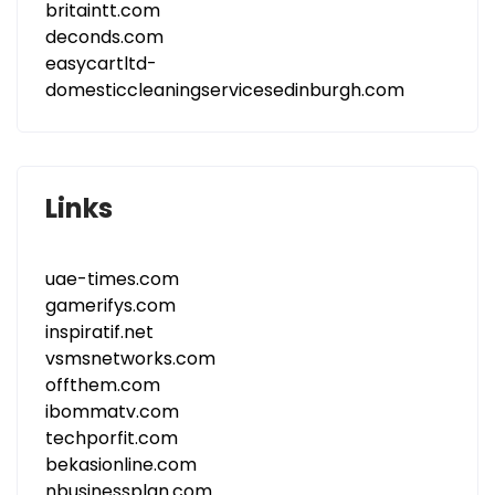
britaintt.com
deconds.com
easycartltd-
domesticcleaningservicesedinburgh.com
Links
uae-times.com
gamerifys.com
inspiratif.net
vsmsnetworks.com
offthem.com
ibommatv.com
techporfit.com
bekasionline.com
nbusinessplan.com