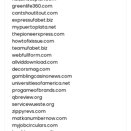
greenlife360.com
cantshoutitout.com
expressufabet.biz
mypuertoplata.net
thepioneerxpress.com
howtofixissue.com
teamufabet.biz
webfullform.com
allviddownload.com
decorsmag.com
gamblingcasinonews.com
universitiesofamerica.net
progameofbrands.com
qbreview.org
servicewueste.org
zippyrevs.com
matkanumbernow.com
myjobcirculars.com