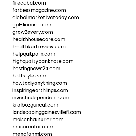
firecabal.com
forbessmagazine.com
globalmarketlivetoday.com
gpl-license.com
grow2every.com
healthhousecare.com
healthkartreview.com
helpquitporn.com
highqualitybanknote.com
hostingnews24.com
hottstyle.com
howtodiyanything.com
inspiringearthlings.com
investindependent.com
kralbozguncu1.com
landscapinggainesvillefl.com
maisonhauturier.com
mascreator.com
menafahmi.com