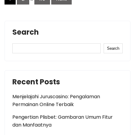
navigation
Search
Search
Recent Posts
Menjelajahi Juruscasino: Pengalaman
Permainan Online Terbaik
Pengertian Plisbet: Gambaran Umum Fitur
dan Manfaatnya