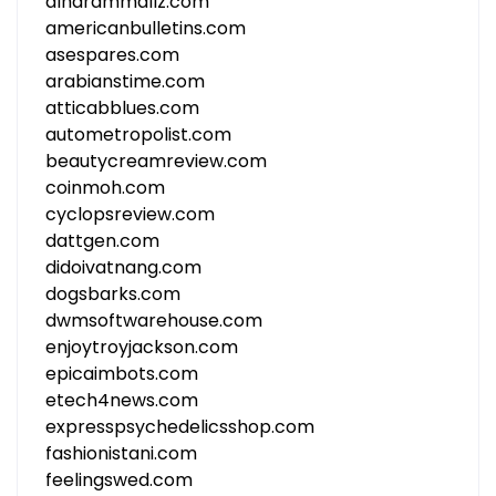
alharammallz.com
americanbulletins.com
asespares.com
arabianstime.com
atticabblues.com
autometropolist.com
beautycreamreview.com
coinmoh.com
cyclopsreview.com
dattgen.com
didoivatnang.com
dogsbarks.com
dwmsoftwarehouse.com
enjoytroyjackson.com
epicaimbots.com
etech4news.com
expresspsychedelicsshop.com
fashionistani.com
feelingswed.com