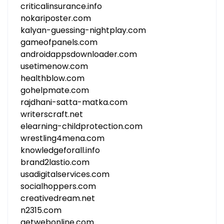
criticalinsurance.info
nokariposter.com
kalyan-guessing-nightplay.com
gameofpanels.com
androidappsdownloader.com
usetimenow.com
healthblow.com
gohelpmate.com
rajdhani-satta-matka.com
writerscraft.net
elearning-childprotection.com
wrestling4mena.com
knowledgeforall.info
brand2lastio.com
usadigitalservices.com
socialhoppers.com
creativedream.net
n2315.com
getwebonline.com