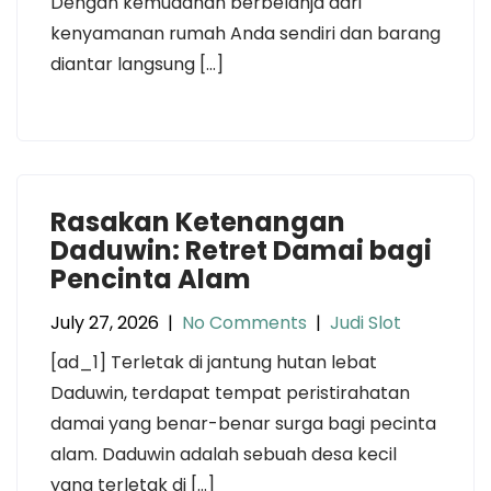
Dengan kemudahan berbelanja dari
kenyamanan rumah Anda sendiri dan barang
diantar langsung […]
Rasakan Ketenangan
Daduwin: Retret Damai bagi
Pencinta Alam
July 27, 2026
|
No Comments
|
Judi Slot
[ad_1] Terletak di jantung hutan lebat
Daduwin, terdapat tempat peristirahatan
damai yang benar-benar surga bagi pecinta
alam. Daduwin adalah sebuah desa kecil
yang terletak di […]