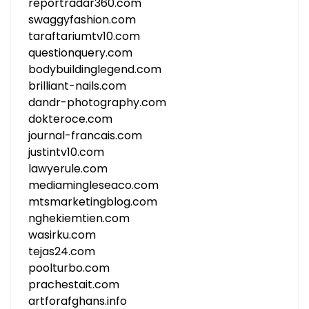
reportradar360.com
swaggyfashion.com
taraftariumtv10.com
questionquery.com
bodybuildinglegend.com
brilliant-nails.com
dandr-photography.com
dokteroce.com
journal-francais.com
justintv10.com
lawyerule.com
mediamingleseaco.com
mtsmarketingblog.com
nghekiemtien.com
wasirku.com
tejas24.com
poolturbo.com
prachestait.com
artforafghans.info