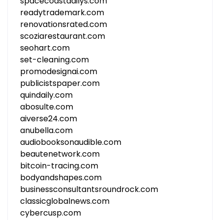
spacecoastdailys.com
readytrademark.com
renovationsrated.com
scoziarestaurant.com
seohart.com
set-cleaning.com
promodesignai.com
publicistspaper.com
quindaily.com
abosulte.com
aiverse24.com
anubella.com
audiobooksonaudible.com
beautenetwork.com
bitcoin-tracing.com
bodyandshapes.com
businessconsultantsroundrock.com
classicglobalnews.com
cybercusp.com