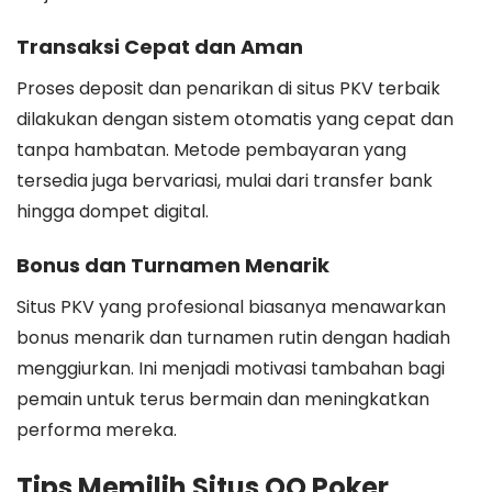
Transaksi Cepat dan Aman
Proses deposit dan penarikan di situs PKV terbaik
dilakukan dengan sistem otomatis yang cepat dan
tanpa hambatan. Metode pembayaran yang
tersedia juga bervariasi, mulai dari transfer bank
hingga dompet digital.
Bonus dan Turnamen Menarik
Situs PKV yang profesional biasanya menawarkan
bonus menarik dan turnamen rutin dengan hadiah
menggiurkan. Ini menjadi motivasi tambahan bagi
pemain untuk terus bermain dan meningkatkan
performa mereka.
Tips Memilih Situs QQ Poker