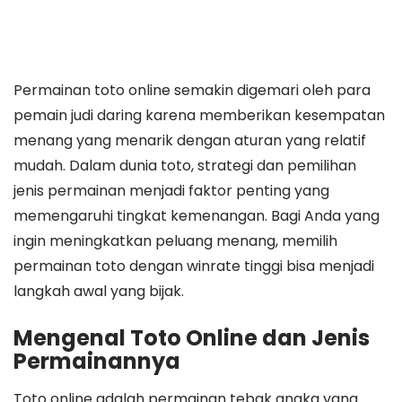
Permainan toto online semakin digemari oleh para
pemain judi daring karena memberikan kesempatan
menang yang menarik dengan aturan yang relatif
mudah. Dalam dunia toto, strategi dan pemilihan
jenis permainan menjadi faktor penting yang
memengaruhi tingkat kemenangan. Bagi Anda yang
ingin meningkatkan peluang menang, memilih
permainan toto dengan winrate tinggi bisa menjadi
langkah awal yang bijak.
Mengenal Toto Online dan Jenis
Permainannya
Toto online adalah permainan tebak angka yang