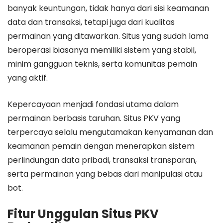
banyak keuntungan, tidak hanya dari sisi keamanan
data dan transaksi, tetapi juga dari kualitas
permainan yang ditawarkan. Situs yang sudah lama
beroperasi biasanya memiliki sistem yang stabil,
minim gangguan teknis, serta komunitas pemain
yang aktif.
Kepercayaan menjadi fondasi utama dalam
permainan berbasis taruhan. Situs PKV yang
terpercaya selalu mengutamakan kenyamanan dan
keamanan pemain dengan menerapkan sistem
perlindungan data pribadi, transaksi transparan,
serta permainan yang bebas dari manipulasi atau
bot.
Fitur Unggulan Situs PKV