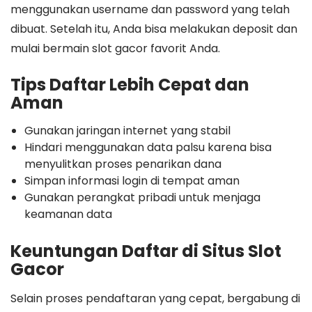
menggunakan username dan password yang telah
dibuat. Setelah itu, Anda bisa melakukan deposit dan
mulai bermain slot gacor favorit Anda.
Tips Daftar Lebih Cepat dan
Aman
Gunakan jaringan internet yang stabil
Hindari menggunakan data palsu karena bisa
menyulitkan proses penarikan dana
Simpan informasi login di tempat aman
Gunakan perangkat pribadi untuk menjaga
keamanan data
Keuntungan Daftar di Situs Slot
Gacor
Selain proses pendaftaran yang cepat, bergabung di