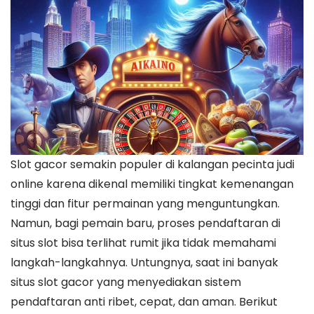
Slot gacor semakin populer di kalangan pecinta judi
online karena dikenal memiliki tingkat kemenangan
tinggi dan fitur permainan yang menguntungkan.
Namun, bagi pemain baru, proses pendaftaran di
situs slot bisa terlihat rumit jika tidak memahami
langkah-langkahnya. Untungnya, saat ini banyak
situs slot gacor yang menyediakan sistem
pendaftaran anti ribet, cepat, dan aman. Berikut