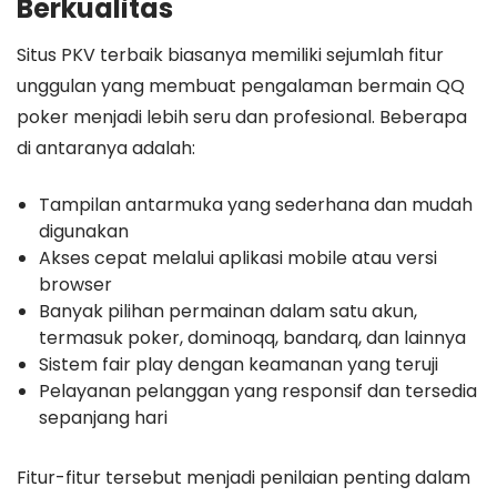
Berkualitas
Situs PKV terbaik biasanya memiliki sejumlah fitur
unggulan yang membuat pengalaman bermain QQ
poker menjadi lebih seru dan profesional. Beberapa
di antaranya adalah:
Tampilan antarmuka yang sederhana dan mudah
digunakan
Akses cepat melalui aplikasi mobile atau versi
browser
Banyak pilihan permainan dalam satu akun,
termasuk poker, dominoqq, bandarq, dan lainnya
Sistem fair play dengan keamanan yang teruji
Pelayanan pelanggan yang responsif dan tersedia
sepanjang hari
Fitur-fitur tersebut menjadi penilaian penting dalam