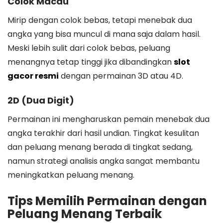
Colok Macau
Mirip dengan colok bebas, tetapi menebak dua
angka yang bisa muncul di mana saja dalam hasil.
Meski lebih sulit dari colok bebas, peluang
menangnya tetap tinggi jika dibandingkan
slot
gacor resmi
dengan permainan 3D atau 4D.
2D (Dua Digit)
Permainan ini mengharuskan pemain menebak dua
angka terakhir dari hasil undian. Tingkat kesulitan
dan peluang menang berada di tingkat sedang,
namun strategi analisis angka sangat membantu
meningkatkan peluang menang.
Tips Memilih Permainan dengan
Peluang Menang Terbaik