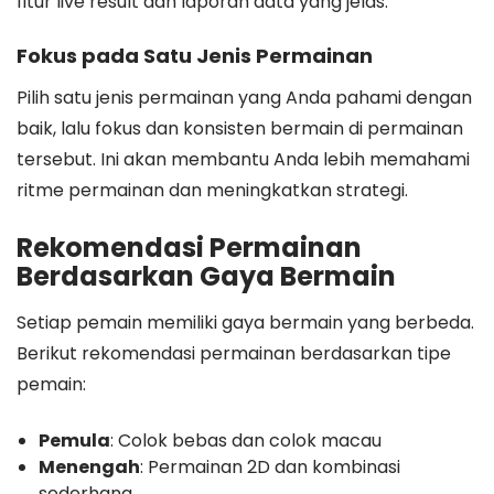
fitur live result dan laporan data yang jelas.
Fokus pada Satu Jenis Permainan
Pilih satu jenis permainan yang Anda pahami dengan
baik, lalu fokus dan konsisten bermain di permainan
tersebut. Ini akan membantu Anda lebih memahami
ritme permainan dan meningkatkan strategi.
Rekomendasi Permainan
Berdasarkan Gaya Bermain
Setiap pemain memiliki gaya bermain yang berbeda.
Berikut rekomendasi permainan berdasarkan tipe
pemain:
Pemula
: Colok bebas dan colok macau
Menengah
: Permainan 2D dan kombinasi
sederhana