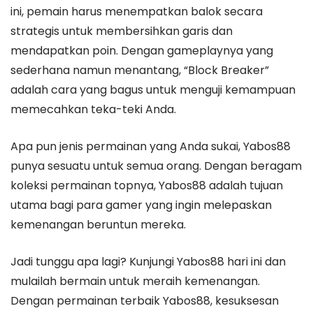
ini, pemain harus menempatkan balok secara
strategis untuk membersihkan garis dan
mendapatkan poin. Dengan gameplaynya yang
sederhana namun menantang, “Block Breaker”
adalah cara yang bagus untuk menguji kemampuan
memecahkan teka-teki Anda.
Apa pun jenis permainan yang Anda sukai, Yabos88
punya sesuatu untuk semua orang. Dengan beragam
koleksi permainan topnya, Yabos88 adalah tujuan
utama bagi para gamer yang ingin melepaskan
kemenangan beruntun mereka.
Jadi tunggu apa lagi? Kunjungi Yabos88 hari ini dan
mulailah bermain untuk meraih kemenangan.
Dengan permainan terbaik Yabos88, kesuksesan