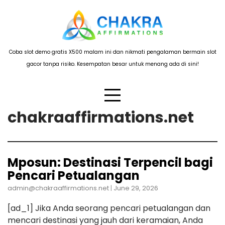
Skip
to
content
Coba slot demo gratis X500 malam ini dan nikmati pengalaman bermain slot
gacor tanpa risiko. Kesempatan besar untuk menang ada di sini!
chakraaffirmations.net
Mposun: Destinasi Terpencil bagi
Pencari Petualangan
admin@chakraaffirmations.net
|
June 29, 2026
[ad_1] Jika Anda seorang pencari petualangan dan
mencari destinasi yang jauh dari keramaian, Anda