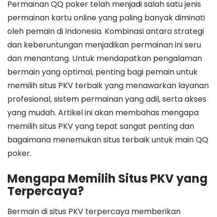
Permainan QQ poker telah menjadi salah satu jenis
permainan kartu online yang paling banyak diminati
oleh pemain di Indonesia. Kombinasi antara strategi
dan keberuntungan menjadikan permainan ini seru
dan menantang. Untuk mendapatkan pengalaman
bermain yang optimal, penting bagi pemain untuk
memilih situs PKV terbaik yang menawarkan layanan
profesional, sistem permainan yang adil, serta akses
yang mudah. Artikel ini akan membahas mengapa
memilih situs PKV yang tepat sangat penting dan
bagaimana menemukan situs terbaik untuk main QQ
poker.
Mengapa Memilih Situs PKV yang
Terpercaya?
Bermain di situs PKV terpercaya memberikan