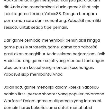
Apakah Anda ingin mengeluarkan jiwa juara dalam
diri Anda dan mendominasi dunia game? Lihat saja
koleksi game terbaik Yabos88. Dengan beragam
permainan seru dan menantang, Yabos88 memiliki
sesuatu untuk setiap tipe pemain.
Dari game tembak-menembak penuh aksi hingga
game puzzle strategis, game-game top Yabos88
pasti akan menghibur Anda selama berjam-jam. Baik
Anda seorang gamer sejati yang mencari tantangan
atau pemain kasual yang mencari kesenangan,
Yabos88 siap membantu Anda.
Salah satu game menonjol dalam koleksi Yabos88
adalah first-person shooter yang populer, “Warzone
Warfare.” Dalam game multipemain yang intens ini,
pemain harus bekerja sama untuk menghabisi