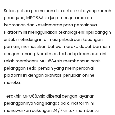
Selain pilihan permainan dan antarmuka yang ramah
pengguna, MPO88Asia juga mengutamakan
keamanan dan keselamatan para pemainnya.
Platform ini menggunakan teknologi enkripsi canggih
untuk melindungi informasi pribadi dan keuangan
pemain, memastikan bahwa mereka dapat bermain
dengan tenang. Komitmen terhadap keamanan ini
telah membantu MPO88Asia membangun basis
pelanggan setia pemain yang mempercayai
platform ini dengan aktivitas perjudian online
mereka.
Terakhir, MPO88Asia dikenal dengan layanan
pelanggannya yang sangat baik. Platform ini
menawarkan dukungan 24/7 untuk membantu