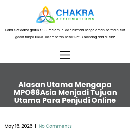
Skip
to
content
Coba slot demo gratis X500 malam ini dan nikmati pengalaman bermain slot
gacor tanpa risiko. Kesempatan besar untuk menang ada di sini!
Alasan Utama Mengapa
MPO88Asia Menjadi Tujuan
Utama Para Penjudi Online
May 16, 2026
|
No Comments