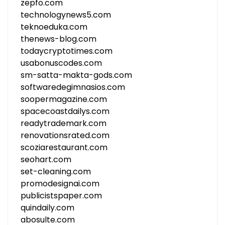
zepfo.com
technologynews5.com
teknoeduka.com
thenews-blog.com
todaycryptotimes.com
usabonuscodes.com
sm-satta-makta-gods.com
softwaredegimnasios.com
soopermagazine.com
spacecoastdailys.com
readytrademark.com
renovationsrated.com
scoziarestaurant.com
seohart.com
set-cleaning.com
promodesignai.com
publicistspaper.com
quindaily.com
abosulte.com