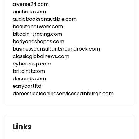
aiverse24.com
anubella.com
audiobooksonaudible.com
beautenetwork.com
bitcoin-tracing.com
bodyandshapes.com
businessconsultantsroundrock.com
classicglobalnews.com
cybercusp.com
britaintt.com
deconds.com
easycartltd-
domesticcleaningservicesedinburgh.com
Links