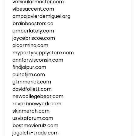
vehicularmaster.com
vibesaccent.com
ampajavierdemiguel.org
brainboosters.co
amberlately.com
joycebriscoe.com
aicarmina.com
mypartysupplystore.com
annforwisconsin.com
findjaipur.com
cultofjim.com
glimmerick.com
davidfollett.com
newcollegebeat.com
reverbnewyork.com
skinmerch.com
usvisaforum.com
bestmovierulz.com
jagalchi-trade.com