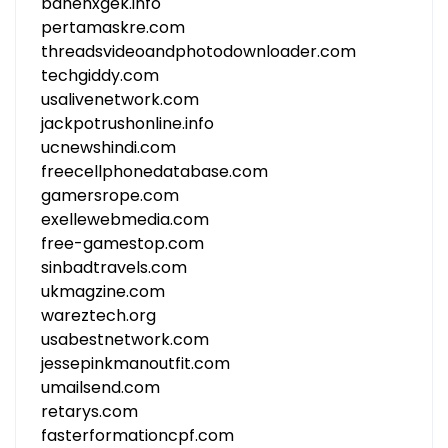
bahenxgek.info
pertamaskre.com
threadsvideoandphotodownloader.com
techgiddy.com
usalivenetwork.com
jackpotrushonline.info
ucnewshindi.com
freecellphonedatabase.com
gamersrope.com
exellewebmedia.com
free-gamestop.com
sinbadtravels.com
ukmagzine.com
wareztech.org
usabestnetwork.com
jessepinkmanoutfit.com
umailsend.com
retarys.com
fasterformationcpf.com