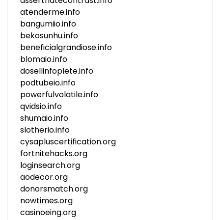
asserthatecontrast.info
atenderme.info
bangumiio.info
bekosunhu.info
beneficialgrandiose.info
blomaio.info
dosellinfoplete.info
podtubeio.info
powerfulvolatile.info
qvidsio.info
shumaio.info
slotherio.info
cysapluscertification.org
fortnitehacks.org
loginsearch.org
aodecor.org
donorsmatch.org
nowtimes.org
casinoeing.org