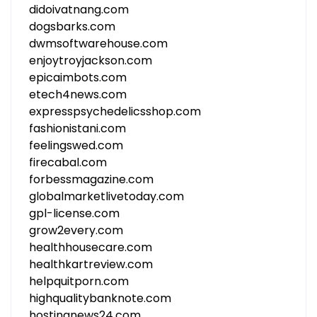
didoivatnang.com
dogsbarks.com
dwmsoftwarehouse.com
enjoytroyjackson.com
epicaimbots.com
etech4news.com
expresspsychedelicsshop.com
fashionistani.com
feelingswed.com
firecabal.com
forbessmagazine.com
globalmarketlivetoday.com
gpl-license.com
grow2every.com
healthhousecare.com
healthkartreview.com
helpquitporn.com
highqualitybanknote.com
hostingnews24.com