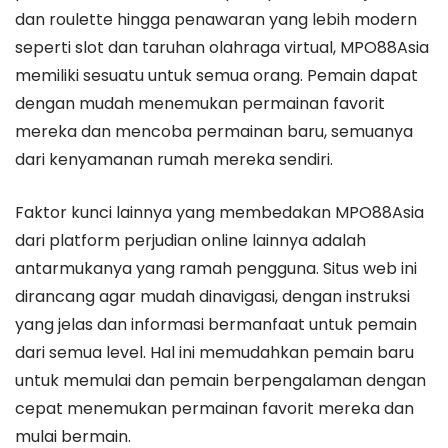
dan roulette hingga penawaran yang lebih modern
seperti slot dan taruhan olahraga virtual, MPO88Asia
memiliki sesuatu untuk semua orang. Pemain dapat
dengan mudah menemukan permainan favorit
mereka dan mencoba permainan baru, semuanya
dari kenyamanan rumah mereka sendiri.
Faktor kunci lainnya yang membedakan MPO88Asia
dari platform perjudian online lainnya adalah
antarmukanya yang ramah pengguna. Situs web ini
dirancang agar mudah dinavigasi, dengan instruksi
yang jelas dan informasi bermanfaat untuk pemain
dari semua level. Hal ini memudahkan pemain baru
untuk memulai dan pemain berpengalaman dengan
cepat menemukan permainan favorit mereka dan
mulai bermain.