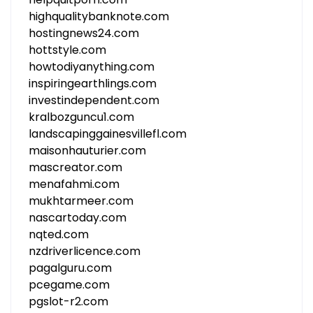
highqualitybanknote.com
hostingnews24.com
hottstyle.com
howtodiyanything.com
inspiringearthlings.com
investindependent.com
kralbozguncu1.com
landscapinggainesvillefl.com
maisonhauturier.com
mascreator.com
menafahmi.com
mukhtarmeer.com
nascartoday.com
nqted.com
nzdriverlicence.com
pagalguru.com
pcegame.com
pgslot-r2.com