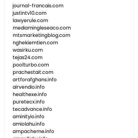
journal-francais.com
justintv10.com
lawyerule.com
mediamingleseaco.com
mtsmarketingblog.com
nghekiemtien.com
wasirku.com
tejas24.com
poolturbo.com
prachestait.com
artforafghans.info
airvendio.info
healthexe.info
puretecx.info
tecadvance.info
aminityio.info
amiolahu.info
ampacheme.info