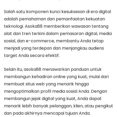
Salah satu komponen kunci kesuksesan di era digital
adalah pemahaman dan pemanfaatan kekuatan
teknologi. Asoka88 memberikan wawasan tentang
alat dan tren terkini dalam pemasaran digital, media
sosial, dan e-commerce, membantu Anda tetap
menjadi yang terdepan dan menjangkau audiens
target Anda secara efektif.
Selain itu, asoka88 menawarkan panduan untuk
membangun kehadiran online yang kuat, mulai dari
membuat situs web yang menarik hingga
mengoptimalkan profil media sosial Anda. Dengan
membangun jejak digital yang kuat, Anda dapat
menarik lebih banyak pelanggan, klien, atau pengikut
dan pada akhirnya mencapai tujuan Anda.