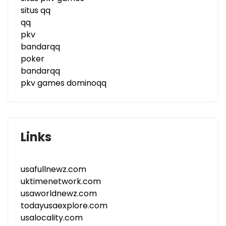
situs qq
qq
pkv
bandarqq
poker
bandarqq
pkv games dominoqq
Links
usafullnewz.com
uktimenetwork.com
usaworldnewz.com
todayusaexplore.com
usalocality.com