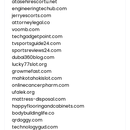
atasehirescortu.net
engineeringtechub.com
jerryescorts.com
attorneylegal.co
voomb.com
techgadgetpoint.com
tvsportsguide24.com
sportsreviews24.com
dubai360blog.com
lucky77slot.org
growmefast.com
mahkotahokislot.com
onlinecancerpharm.com
ufalek.org
mattress-disposal.com
happyflooringandcabinets.com
bodybuildinglife.co
qrdoggy.com
technologygud.com