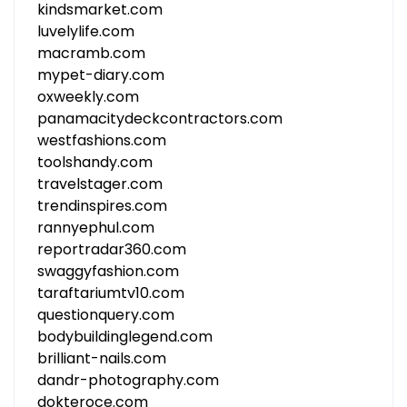
kindsmarket.com
luvelylife.com
macramb.com
mypet-diary.com
oxweekly.com
panamacitydeckcontractors.com
westfashions.com
toolshandy.com
travelstager.com
trendinspires.com
rannyephul.com
reportradar360.com
swaggyfashion.com
taraftariumtv10.com
questionquery.com
bodybuildinglegend.com
brilliant-nails.com
dandr-photography.com
dokteroce.com