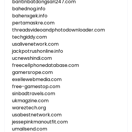
bantinbatdongsan247.com
bahednog.info
bahenxgek.info
pertamaskre.com
threadsvideoandphotodownloader.com
techgiddy.com
usalivenetwork.com
jackpotrushonline.info
ucnewshindi.com
freecellphonedatabase.com
gamersrope.com
exellewebmedia.com
free-gamestop.com
sinbadtravels.com
ukmagzine.com
wareztech.org
usabestnetwork.com
jessepinkmanoutfit.com
umailsend.com