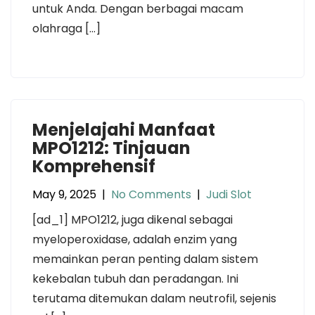
untuk Anda. Dengan berbagai macam
olahraga […]
Menjelajahi Manfaat
MPO1212: Tinjauan
Komprehensif
May 9, 2025
|
No Comments
|
Judi Slot
[ad_1] MPO1212, juga dikenal sebagai
myeloperoxidase, adalah enzim yang
memainkan peran penting dalam sistem
kekebalan tubuh dan peradangan. Ini
terutama ditemukan dalam neutrofil, sejenis