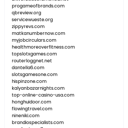
progameofbrands.com
qbreview.org
servicewueste.org
zippyrevs.com
matkanumbernow.com
myjobcirculars.com
healthmoreoverfitness.com
topslotxgames.com
routerloggnet.net
dantella6.com
slotsgamesone.com
hispinzone.com
kalyanbazarnights.com
top-online-casino-usa.com
honghuidoor.com
flowingtravel.com
nineniki.com
brandiospecialists.com