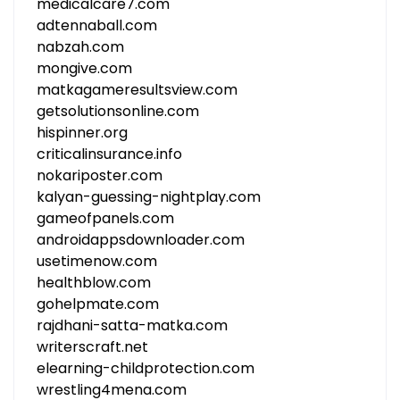
medicalcare7.com
adtennaball.com
nabzah.com
mongive.com
matkagameresultsview.com
getsolutionsonline.com
hispinner.org
criticalinsurance.info
nokariposter.com
kalyan-guessing-nightplay.com
gameofpanels.com
androidappsdownloader.com
usetimenow.com
healthblow.com
gohelpmate.com
rajdhani-satta-matka.com
writerscraft.net
elearning-childprotection.com
wrestling4mena.com