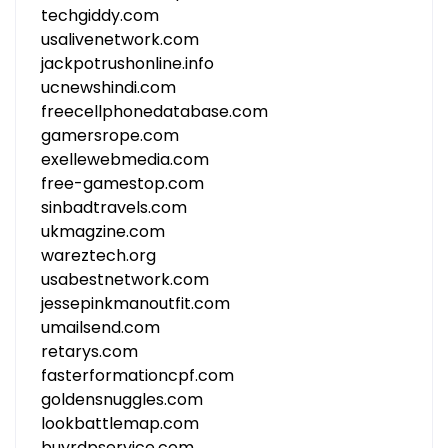
techgiddy.com
usalivenetwork.com
jackpotrushonline.info
ucnewshindi.com
freecellphonedatabase.com
gamersrope.com
exellewebmedia.com
free-gamestop.com
sinbadtravels.com
ukmagzine.com
wareztech.org
usabestnetwork.com
jessepinkmanoutfit.com
umailsend.com
retarys.com
fasterformationcpf.com
goldensnuggles.com
lookbattlemap.com
buyrdpservice.com