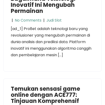
Inovatif Ini Mengubah
Permainan
|
No Comments
|
Judi Slot
[ad_1] Pro8et adalah teknologi baru yang
revolusioner yang mengubah permainan di
dunia analisis dan prediksi data. Platform
inovatif ini menggunakan algoritma canggih
dan pembelajaran mesin […]
Temukan sensasi game
online dengan ACE777:
Tinjauan Komprehensif