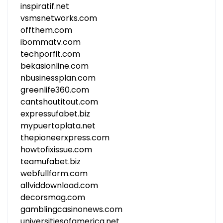
inspiratif.net
vsmsnetworks.com
offthem.com
ibommatv.com
techporfit.com
bekasionline.com
nbusinessplan.com
greenlife360.com
cantshoutitout.com
expressufabet.biz
mypuertoplata.net
thepioneerxpress.com
howtofixissue.com
teamufabet.biz
webfullform.com
allviddownload.com
decorsmag.com
gamblingcasinonews.com
universitiesofamerica.net