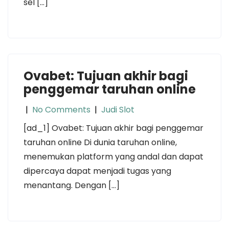
sel […]
Ovabet: Tujuan akhir bagi
penggemar taruhan online
|
No Comments
|
Judi Slot
[ad_1] Ovabet: Tujuan akhir bagi penggemar
taruhan online Di dunia taruhan online,
menemukan platform yang andal dan dapat
dipercaya dapat menjadi tugas yang
menantang. Dengan […]