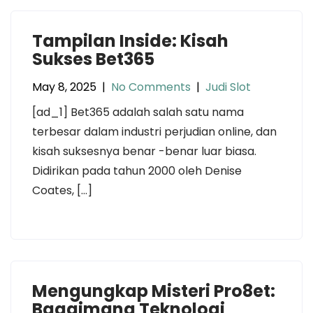
Tampilan Inside: Kisah
Sukses Bet365
May 8, 2025
|
No Comments
|
Judi Slot
[ad_1] Bet365 adalah salah satu nama
terbesar dalam industri perjudian online, dan
kisah suksesnya benar -benar luar biasa.
Didirikan pada tahun 2000 oleh Denise
Coates, […]
Mengungkap Misteri Pro8et:
Bagaimana Teknologi