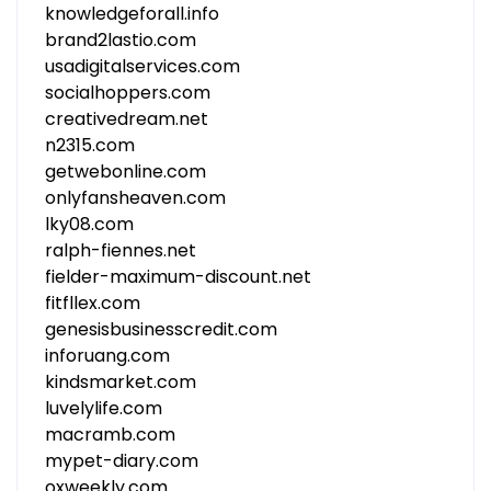
knowledgeforall.info
brand2lastio.com
usadigitalservices.com
socialhoppers.com
creativedream.net
n2315.com
getwebonline.com
onlyfansheaven.com
lky08.com
ralph-fiennes.net
fielder-maximum-discount.net
fitfllex.com
genesisbusinesscredit.com
inforuang.com
kindsmarket.com
luvelylife.com
macramb.com
mypet-diary.com
oxweekly.com