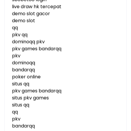
live draw hk tercepat
demo slot gacor
demo slot
qq
pkv qq
dominoqq pkv
pkv games bandarqq
pkv
dominoqq
bandarqq
poker online
situs qq
pkv games bandarqq
situs pkv games
situs qq
qq
pkv
bandarqq