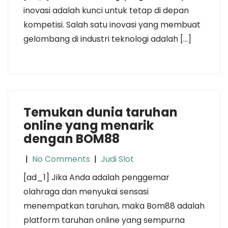
inovasi adalah kunci untuk tetap di depan
kompetisi. Salah satu inovasi yang membuat
gelombang di industri teknologi adalah […]
Temukan dunia taruhan
online yang menarik
dengan BOM88
|
No Comments
|
Judi Slot
[ad_1] Jika Anda adalah penggemar
olahraga dan menyukai sensasi
menempatkan taruhan, maka Bom88 adalah
platform taruhan online yang sempurna