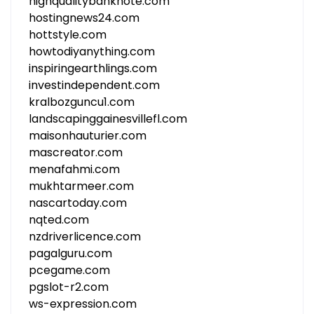
highqualitybanknote.com
hostingnews24.com
hottstyle.com
howtodiyanything.com
inspiringearthlings.com
investindependent.com
kralbozguncu1.com
landscapinggainesvillefl.com
maisonhauturier.com
mascreator.com
menafahmi.com
mukhtarmeer.com
nascartoday.com
nqted.com
nzdriverlicence.com
pagalguru.com
pcegame.com
pgslot-r2.com
ws-expression.com