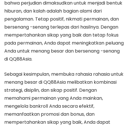
bahwa perjudian dimaksudkan untuk menjadi bentuk
hiburan, dan kalah adalah bagian alami dari
pengalaman. Tetap positif, nikmati permainan, dan
bersenang -senang terlepas dari hasilnya. Dengan
mempertahankan sikap yang baik dan tetap fokus
pada permainan, Anda dapat meningkatkan peluang
Anda untuk menang besar dan bersenang -senang
di QQ88Asia.
Sebagai kesimpulan, membuka rahasia rahasia untuk
menang besar di QQ88Asia melibatkan kombinasi
strategi, disiplin, dan sikap positif. Dengan
memahami permainan yang Anda mainkan,
mengelola bankroll Anda secara efektif,
memanfaatkan promosi dan bonus, dan
mempertahankan sikap yang baik, Anda dapat