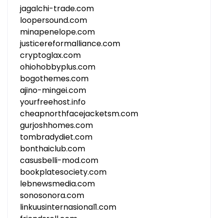
jagalchi-trade.com
loopersound.com
minapenelope.com
justicereformalliance.com
cryptoglax.com
ohiohobbyplus.com
bogothemes.com
ajino-mingei.com
yourfreehost.info
cheapnorthfacejacketsm.com
gurjoshhomes.com
tombradydiet.com
bonthaiclub.com
casusbelli-mod.com
bookplatesociety.com
lebnewsmedia.com
sonosonora.com
linkuusinternasional1.com