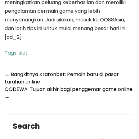
meningkatkan peluang keberhasilan dan memiliki
pengalaman bermain game yang lebih
menyenangkan. Jadi silakan, masuk ke QQ88Asia,
dan latih tips ini untuk mulai menang besar hari ini!
[ad_2]
Tags:
slot
Post
←
Bangkitnya Kratonbet: Pemain baru di pasar
taruhan online
navigation
QQDEWA: Tujuan akhir bagi penggemar game online
→
Search