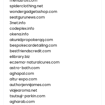
friendsroll.com
spiderclothing.net
wondergadgetsshop.com
seatgurunews.com
3net.info
codeplex.info
okena.info
akunidpropokerqq.com
bespokecardetailing.com
bestfriendscredit.com
elibrary.biz
eczema-naturalcures.com
astro-bath.com
aghapal.com
altu-expo.com
authorjennijames.com
viajearoma.net
tsutsuji-parkin.com
agharab.com