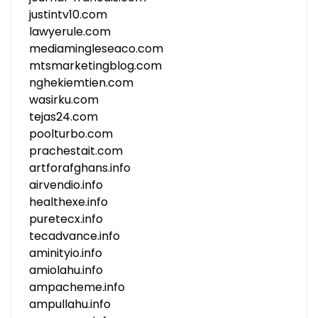
justintv10.com
lawyerule.com
mediamingleseaco.com
mtsmarketingblog.com
nghekiemtien.com
wasirku.com
tejas24.com
poolturbo.com
prachestait.com
artforafghans.info
airvendio.info
healthexe.info
puretecx.info
tecadvance.info
aminityio.info
amiolahu.info
ampacheme.info
ampullahu.info