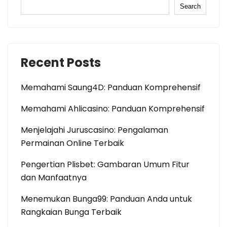
Search
Recent Posts
Memahami Saung4D: Panduan Komprehensif
Memahami Ahlicasino: Panduan Komprehensif
Menjelajahi Juruscasino: Pengalaman
Permainan Online Terbaik
Pengertian Plisbet: Gambaran Umum Fitur
dan Manfaatnya
Menemukan Bunga99: Panduan Anda untuk
Rangkaian Bunga Terbaik