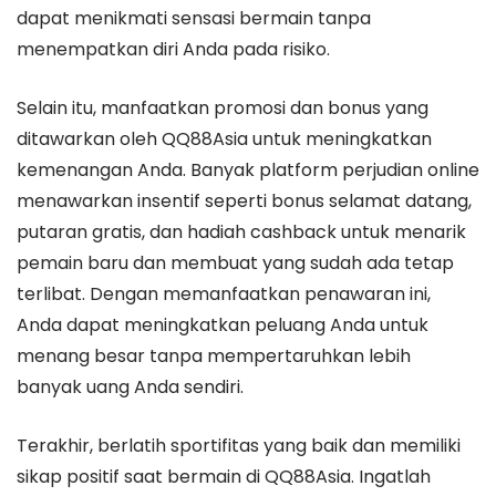
dapat menikmati sensasi bermain tanpa
menempatkan diri Anda pada risiko.
Selain itu, manfaatkan promosi dan bonus yang
ditawarkan oleh QQ88Asia untuk meningkatkan
kemenangan Anda. Banyak platform perjudian online
menawarkan insentif seperti bonus selamat datang,
putaran gratis, dan hadiah cashback untuk menarik
pemain baru dan membuat yang sudah ada tetap
terlibat. Dengan memanfaatkan penawaran ini,
Anda dapat meningkatkan peluang Anda untuk
menang besar tanpa mempertaruhkan lebih
banyak uang Anda sendiri.
Terakhir, berlatih sportifitas yang baik dan memiliki
sikap positif saat bermain di QQ88Asia. Ingatlah