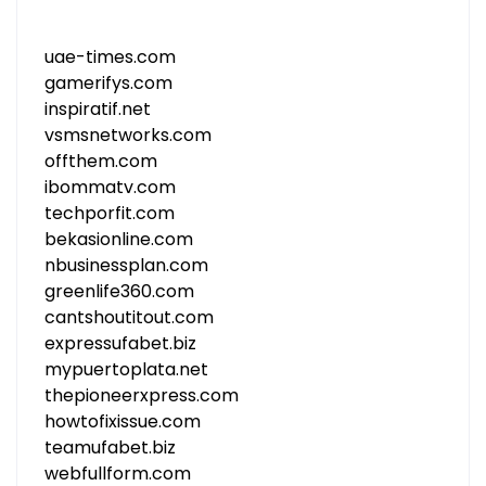
uae-times.com
gamerifys.com
inspiratif.net
vsmsnetworks.com
offthem.com
ibommatv.com
techporfit.com
bekasionline.com
nbusinessplan.com
greenlife360.com
cantshoutitout.com
expressufabet.biz
mypuertoplata.net
thepioneerxpress.com
howtofixissue.com
teamufabet.biz
webfullform.com