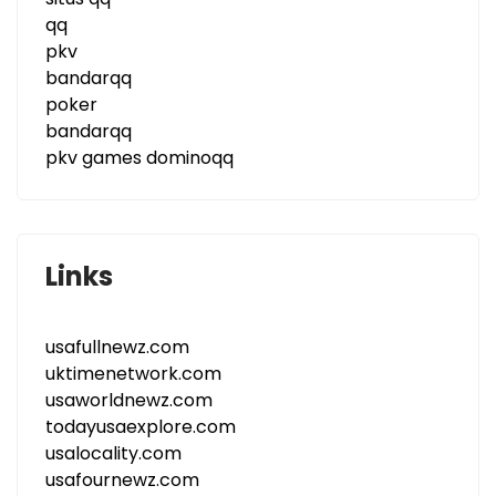
qq
pkv
bandarqq
poker
bandarqq
pkv games dominoqq
Links
usafullnewz.com
uktimenetwork.com
usaworldnewz.com
todayusaexplore.com
usalocality.com
usafournewz.com