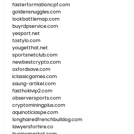
fasterformationcpf.com
goldensnuggles.com
lookbattlemap.com
buyrdpservice.com
yesport.net
tostylo.com
yougetthat.net
sportsnetclub.com
newbestcrypto.com
oxfordsave.com
iclassicgames.com
saung-artikel.com
fasthokivip2.com
observersports.com
cryptominingplus.com
aquinoticiaspe.com
longhairedfrenchbulldog.com
lawyersforhire.co
businemarket.com