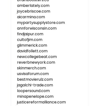
amberlately.com
joycebriscoe.com
aicarmina.com
mypartysupplystore.com
annforwisconsin.com
findjaipur.com
cultofjim.com
glimmerick.com
davidfollett.com
newcollegebeat.com
reverbnewyork.com
skinmerch.com
usvisaforum.com
bestmovierulz.com
jagalchi-trade.com
loopersound.com
minapenelope.com
justicereformalliance.com