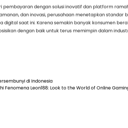
ri pembayaran dengan solusi inovatif dan platform rama
amanan, dan inovasi, perusahaan menetapkan standar b
 digital saat ini. Karena semakin banyak konsumen beral
osisikan dengan baik untuk terus memimpin dalam industr
rsembunyi di Indonesia
ahi Fenomena Leon188: Look to the World of Online Gami