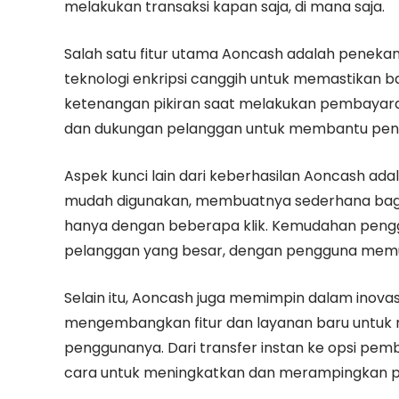
melakukan transaksi kapan saja, di mana saja.
Salah satu fitur utama Aoncash adalah pene
teknologi enkripsi canggih untuk memastikan
ketenangan pikiran saat melakukan pembayara
dan dukungan pelanggan untuk membantu pengg
Aspek kunci lain dari keberhasilan Aoncash a
mudah digunakan, membuatnya sederhana bag
hanya dengan beberapa klik. Kemudahan pengg
pelanggan yang besar, dengan pengguna memuj
Selain itu, Aoncash juga memimpin dalam inova
mengembangkan fitur dan layanan baru untu
penggunanya. Dari transfer instan ke opsi pem
cara untuk meningkatkan dan merampingkan 