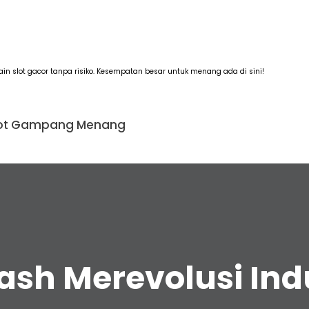
n slot gacor tanpa risiko. Kesempatan besar untuk menang ada di sini!
lot Gampang Menang
sh Merevolusi Ind