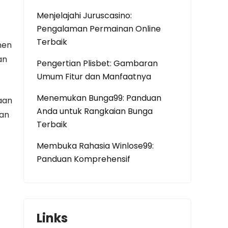
Menjelajahi Juruscasino:
Pengalaman Permainan Online
Terbaik
men
an
Pengertian Plisbet: Gambaran
Umum Fitur dan Manfaatnya
Menemukan Bunga99: Panduan
aan
Anda untuk Rangkaian Bunga
an
Terbaik
Membuka Rahasia Winlose99:
Panduan Komprehensif
Links