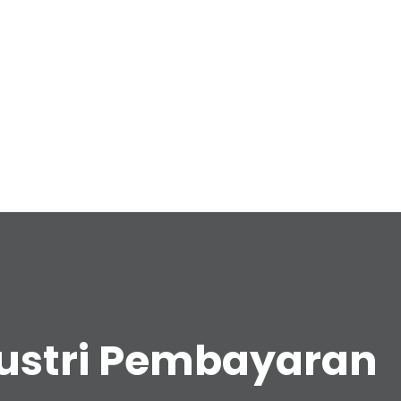
ustri Pembayaran