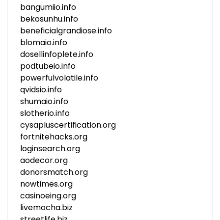
bangumiio.info
bekosunhu.info
beneficialgrandiose.info
blomaio.info
dosellinfoplete.info
podtubeio.info
powerfulvolatile.info
qvidsio.info
shumaio.info
slotherio.info
cysapluscertification.org
fortnitehacks.org
loginsearch.org
aodecor.org
donorsmatch.org
nowtimes.org
casinoeing.org
livemocha.biz
streetlife.biz