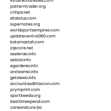
ksfashiondresses.com
patterntrader.org
cnhpa.net
sitalotus.com
supernotes.org
worldsportsempires.com
updatecentral360.com
katamastah.com
zqscore.net
aseleraio.info
asticio.info
egardenio.info
arxteamio.info
getalexio.info
accountaudittaxcon.com
prymprint.com
sportkeeda.org
besttimespend.com
careandcure.biz