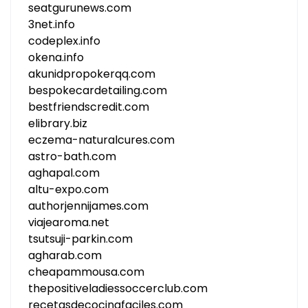
seatgurunews.com
3net.info
codeplex.info
okena.info
akunidpropokerqq.com
bespokecardetailing.com
bestfriendscredit.com
elibrary.biz
eczema-naturalcures.com
astro-bath.com
aghapal.com
altu-expo.com
authorjennijames.com
viajearoma.net
tsutsuji-parkin.com
agharab.com
cheapammousa.com
thepositiveladiessoccerclub.com
recetasdecocinafaciles.com