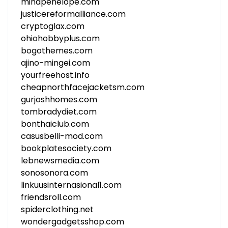
minapenelope.com
justicereformalliance.com
cryptoglax.com
ohiohobbyplus.com
bogothemes.com
ajino-mingei.com
yourfreehost.info
cheapnorthfacejacketsm.com
gurjoshhomes.com
tombradydiet.com
bonthaiclub.com
casusbelli-mod.com
bookplatesociety.com
lebnewsmedia.com
sonosonora.com
linkuusinternasional1.com
friendsroll.com
spiderclothing.net
wondergadgetsshop.com