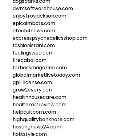
dogsbarks.com
dwmsoftwarehouse.com
enjoytroyjackson.com
epicaimbots.com
etech4news.com
expresspsychedelicsshop.com
fashionistani.com
feelingswed.com
firecabal.com
forbessmagazine.com
globalmarketlivetoday.com
gpl-license.com
grow2every.com
healthhousecare.com
healthkartreview.com
helpquitporn.com
highqualitybanknote.com
hostingnews24.com
hottstyle.com