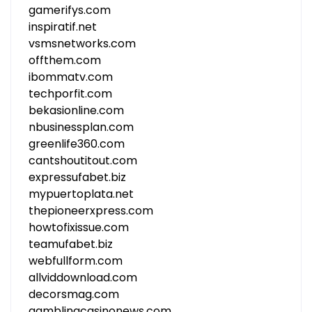
gamerifys.com
inspiratif.net
vsmsnetworks.com
offthem.com
ibommatv.com
techporfit.com
bekasionline.com
nbusinessplan.com
greenlife360.com
cantshoutitout.com
expressufabet.biz
mypuertoplata.net
thepioneerxpress.com
howtofixissue.com
teamufabet.biz
webfullform.com
allviddownload.com
decorsmag.com
gamblingcasinonews.com