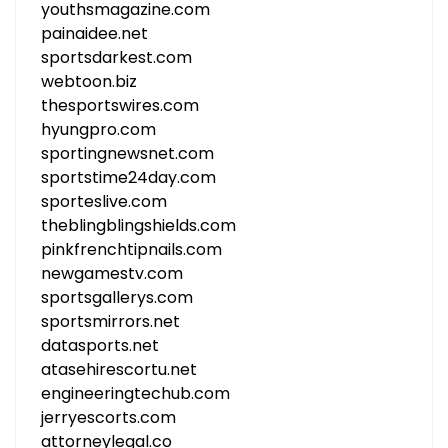
youthsmagazine.com
painaidee.net
sportsdarkest.com
webtoon.biz
thesportswires.com
hyungpro.com
sportingnewsnet.com
sportstime24day.com
sporteslive.com
theblingblingshields.com
pinkfrenchtipnails.com
newgamestv.com
sportsgallerys.com
sportsmirrors.net
datasports.net
atasehirescortu.net
engineeringtechub.com
jerryescorts.com
attorneylegal.co