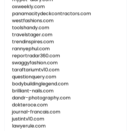
oxweekly.com
panamacitydeckcontractors.com
westfashions.com
toolshandy.com
travelstager.com
trendinspires.com
rannyephul.com
reportradar360.com
swaggyfashion.com
taraftariumtv10.com
questionquery.com
bodybuildinglegend.com
brilliant-nails.com
dandr-photography.com
dokteroce.com
journal-francais.com
justintv10.com
lawyerule.com