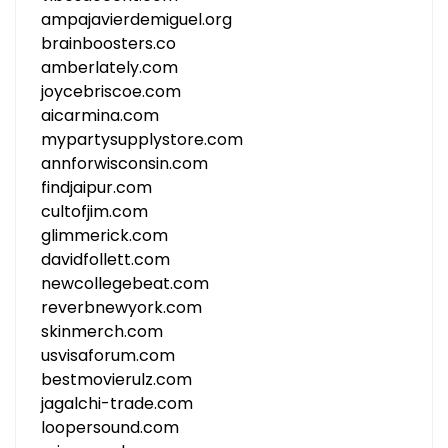
ampajavierdemiguel.org
brainboosters.co
amberlately.com
joycebriscoe.com
aicarmina.com
mypartysupplystore.com
annforwisconsin.com
findjaipur.com
cultofjim.com
glimmerick.com
davidfollett.com
newcollegebeat.com
reverbnewyork.com
skinmerch.com
usvisaforum.com
bestmovierulz.com
jagalchi-trade.com
loopersound.com