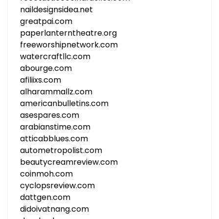
naildesignsidea.net
greatpai.com
paperlanterntheatre.org
freeworshipnetwork.com
watercraftllc.com
abourge.com
afiliixs.com
alharammallz.com
americanbulletins.com
asespares.com
arabianstime.com
atticabblues.com
autometropolist.com
beautycreamreview.com
coinmoh.com
cyclopsreview.com
dattgen.com
didoivatnang.com