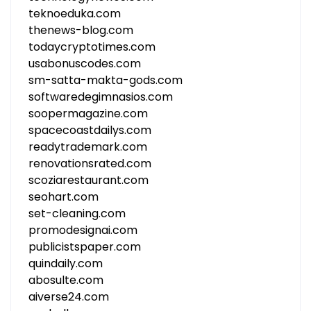
teknoeduka.com
thenews-blog.com
todaycryptotimes.com
usabonuscodes.com
sm-satta-makta-gods.com
softwaredegimnasios.com
soopermagazine.com
spacecoastdailys.com
readytrademark.com
renovationsrated.com
scoziarestaurant.com
seohart.com
set-cleaning.com
promodesignai.com
publicistspaper.com
quindaily.com
abosulte.com
aiverse24.com