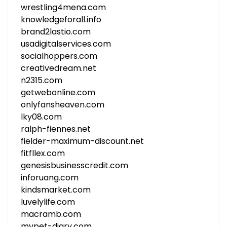
wrestling4mena.com
knowledgeforall.info
brand2lastio.com
usadigitalservices.com
socialhoppers.com
creativedream.net
n2315.com
getwebonline.com
onlyfansheaven.com
lky08.com
ralph-fiennes.net
fielder-maximum-discount.net
fitfllex.com
genesisbusinesscredit.com
inforuang.com
kindsmarket.com
luvelylife.com
macramb.com
mypet-diary.com