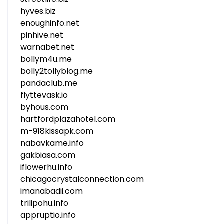
hyves.biz
enoughinfo.net
pinhive.net
warnabet.net
bollym4u.me
bolly2tollyblog.me
pandaclub.me
flyttevask.io
byhous.com
hartfordplazahotel.com
m-918kissapk.com
nabavkame.info
gakbiasa.com
iflowerhu.info
chicagocrystalconnection.com
imanabadii.com
trilipohu.info
appruptio.info