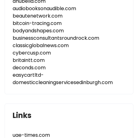
anubella.com
audiobooksonaudible.com
beautenetwork.com
bitcoin-tracing.com
bodyandshapes.com
businessconsultantsroundrock.com
classicglobalnews.com
cybercusp.com
britaintt.com
deconds.com
easycartltd-
domesticcleaningservicesedinburgh.com
Links
uae-times.com