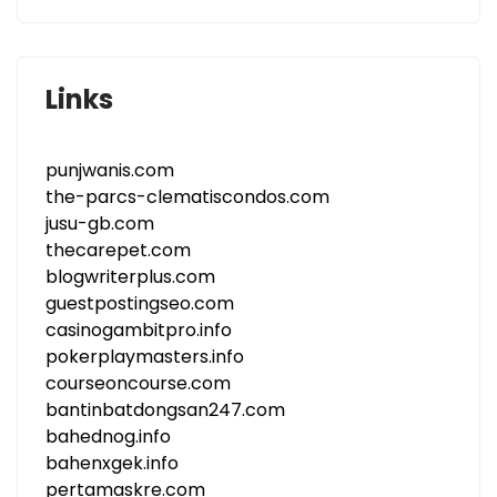
Links
punjwanis.com
the-parcs-clematiscondos.com
jusu-gb.com
thecarepet.com
blogwriterplus.com
guestpostingseo.com
casinogambitpro.info
pokerplaymasters.info
courseoncourse.com
bantinbatdongsan247.com
bahednog.info
bahenxgek.info
pertamaskre.com