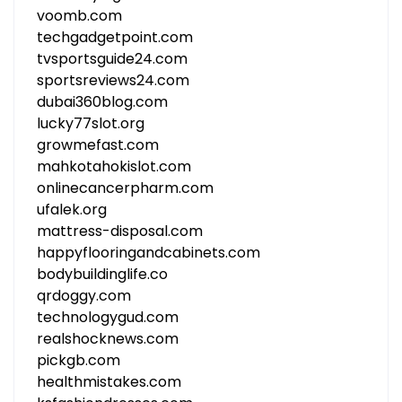
voomb.com
techgadgetpoint.com
tvsportsguide24.com
sportsreviews24.com
dubai360blog.com
lucky77slot.org
growmefast.com
mahkotahokislot.com
onlinecancerpharm.com
ufalek.org
mattress-disposal.com
happyflooringandcabinets.com
bodybuildinglife.co
qrdoggy.com
technologygud.com
realshocknews.com
pickgb.com
healthmistakes.com