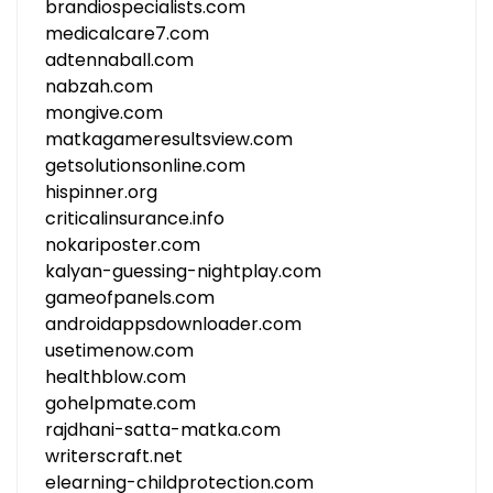
brandiospecialists.com
medicalcare7.com
adtennaball.com
nabzah.com
mongive.com
matkagameresultsview.com
getsolutionsonline.com
hispinner.org
criticalinsurance.info
nokariposter.com
kalyan-guessing-nightplay.com
gameofpanels.com
androidappsdownloader.com
usetimenow.com
healthblow.com
gohelpmate.com
rajdhani-satta-matka.com
writerscraft.net
elearning-childprotection.com