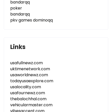
bandarqq
poker
bandarqq
pkv games dominoqq
Links
usafullnewz.com
uktimenetwork.com
usaworldnewz.com
todayusaexplore.com
usalocality.com
usafournewz.com
thebalochhal.com
vehicularmaster.com
vibesaccent.com