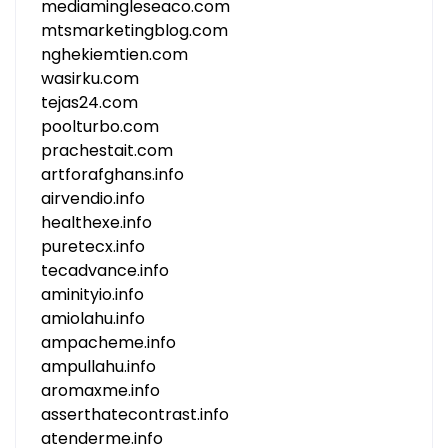
mediamingleseaco.com
mtsmarketingblog.com
nghekiemtien.com
wasirku.com
tejas24.com
poolturbo.com
prachestait.com
artforafghans.info
airvendio.info
healthexe.info
puretecx.info
tecadvance.info
aminityio.info
amiolahu.info
ampacheme.info
ampullahu.info
aromaxme.info
asserthatecontrast.info
atenderme.info