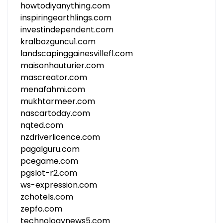
howtodiyanything.com
inspiringearthlings.com
investindependent.com
kralbozguncu1.com
landscapinggainesvillefl.com
maisonhauturier.com
mascreator.com
menafahmi.com
mukhtarmeer.com
nascartoday.com
nqted.com
nzdriverlicence.com
pagalguru.com
pcegame.com
pgslot-r2.com
ws-expression.com
zchotels.com
zepfo.com
technologynews5.com