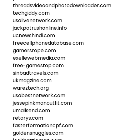
threadsvideoandphotodownloader.com
techgiddy.com
usalivenetwork.com
jackpotrushonline.info
ucnewshindi.com
freecellphonedatabase.com
gamersrope.com
exellewebmedia.com
free-gamestop.com
sinbadtravels.com
ukmagzine.com
wareztech.org
usabestnetwork.com
jessepinkmanoutfit.com
umailsend.com
retarys.com
fasterformationcpf.com
goldensnuggles.com