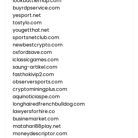
lookbattlemap.com
buyrdpservice.com
yesport.net
tostylo.com
yougetthat.net
sportsnetclub.com
newbestcrypto.com
oxfordsave.com
iclassicgames.com
saung-artikel.com
fasthokivip2.com
observersports.com
cryptominingplus.com
aquinoticiaspe.com
longhairedfrenchbulldog.com
lawyersforhire.co
businemarket.com
matahari88play.net
moneydescriptor.com