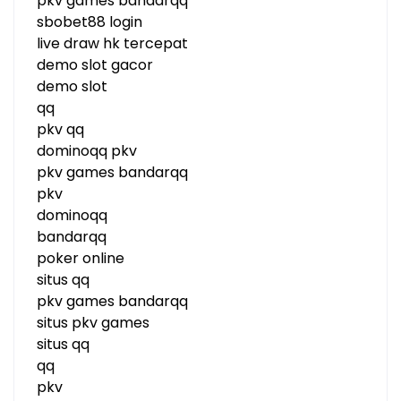
pkv games bandarqq
sbobet88 login
live draw hk tercepat
demo slot gacor
demo slot
qq
pkv qq
dominoqq pkv
pkv games bandarqq
pkv
dominoqq
bandarqq
poker online
situs qq
pkv games bandarqq
situs pkv games
situs qq
qq
pkv