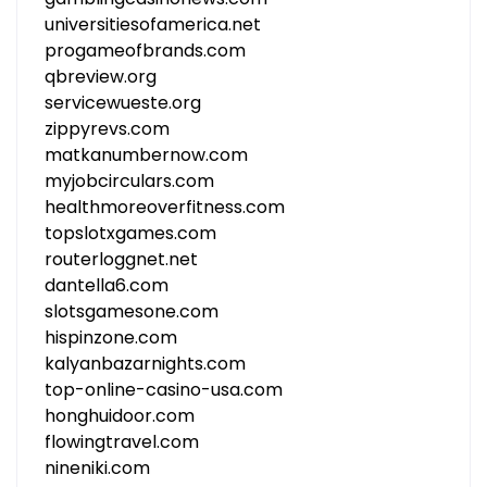
universitiesofamerica.net
progameofbrands.com
qbreview.org
servicewueste.org
zippyrevs.com
matkanumbernow.com
myjobcirculars.com
healthmoreoverfitness.com
topslotxgames.com
routerloggnet.net
dantella6.com
slotsgamesone.com
hispinzone.com
kalyanbazarnights.com
top-online-casino-usa.com
honghuidoor.com
flowingtravel.com
nineniki.com