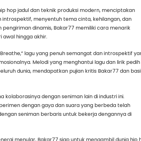
ip hop jadul dan teknik produksi modern, menciptakan
dan introspektif, menyentuh tema cinta, kehilangan, dan
n pengiriman dinamis, Bakar77 memiliki cara menarik
awal hingga akhir.
“Breathe,” lagu yang penuh semangat dan introspektif ya
sionalnya. Melodi yang menghantui lagu dan lirik pedih
uruh dunia, mendapatkan pujian kritis Bakar77 dan basi
a kolaborasinya dengan seniman lain di industri ini.
erimen dengan gaya dan suara yang berbeda telah
dengan seniman berbaris untuk bekerja dengannya di
ergi menular, Bakar77 siap untuk mengambil dunia hip 