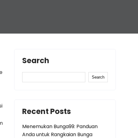
Search
e
Search
si
Recent Posts
am
Menemukan Bunga99: Panduan
Anda untuk Rangkaian Bunga