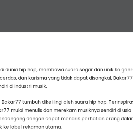
di dunia hip hop, membawa suara segar dan unik ke genr
 cerdas, dan karisma yang tidak dapat disangkal, Bakar77
i di industri musik.
 Bakar77 tumbuh dikelilingi oleh suara hip hop. Terinspira
kar77 mulai menulis dan merekam musiknya sendiri di usia
mendongeng dengan cepat menarik perhatian orang dal
uk ke label rekaman utama.