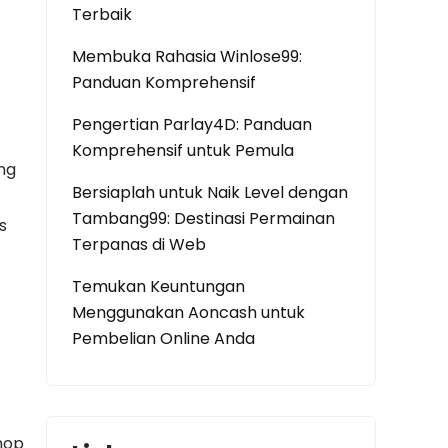
Terbaik
Membuka Rahasia Winlose99:
Panduan Komprehensif
Pengertian Parlay4D: Panduan
Komprehensif untuk Pemula
ng
Bersiaplah untuk Naik Level dengan
Tambang99: Destinasi Permainan
s
Terpanas di Web
Temukan Keuntungan
Menggunakan Aoncash untuk
Pembelian Online Anda
hop