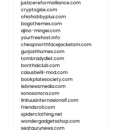
justicereformalliance.com
cryptoglax.com
ohiohobbyplus.com
bogothemes.com
ajino-mingei.com
yourfreehost.info
cheapnorthfacejacketsm.com
gurjoshhomes.com
tombradydiet.com
bonthaiclub.com
casusbelli-mod.com
bookplatesociety.com
lebnewsmedia.com
sonosonora.com
linkuusinternasional1.com
friendsroll.com
spiderclothing.net
wondergadgetsshop.com
seatgurunews.com