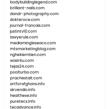
bodybuildinglegend.com
brilliant-nails.com
dandr-photography.com
dokteroce.com
journal-francais.com
justintv10.com
lawyerule.com
mediamingleseaco.com
mtsmarketingblog.com
nghekiemtien.com
wasirku.com
tejas24.com
poolturbo.com
prachestait.com
artforafghans.info
airvendio.info
healthexe.info
puretecx.info
tecadvance.info