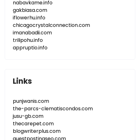
nabavkame.info
gakbiasa.com
iflowerhu.info
chicagocrystalconnection.com
imanabadii.com
trilipohu.info
appruptio.info
Links
punjwanis.com
the-parcs-clematiscondos.com
jusu-gb.com
thecarepet.com
blogwriterplus.com
guestpostingseo.com