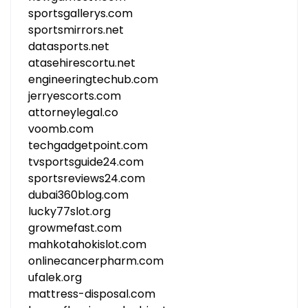
sportsgallerys.com
sportsmirrors.net
datasports.net
atasehirescortu.net
engineeringtechub.com
jerryescorts.com
attorneylegal.co
voomb.com
techgadgetpoint.com
tvsportsguide24.com
sportsreviews24.com
dubai360blog.com
lucky77slot.org
growmefast.com
mahkotahokislot.com
onlinecancerpharm.com
ufalek.org
mattress-disposal.com