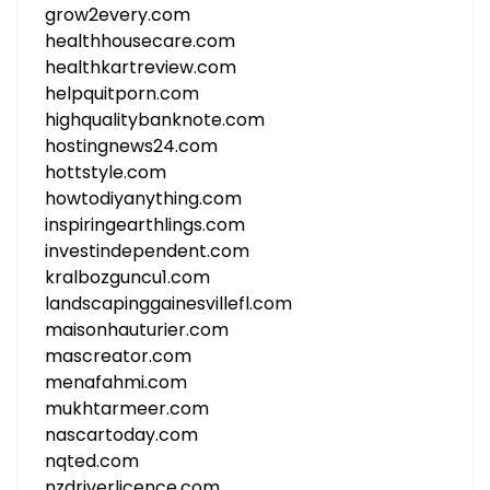
grow2every.com
healthhousecare.com
healthkartreview.com
helpquitporn.com
highqualitybanknote.com
hostingnews24.com
hottstyle.com
howtodiyanything.com
inspiringearthlings.com
investindependent.com
kralbozguncu1.com
landscapinggainesvillefl.com
maisonhauturier.com
mascreator.com
menafahmi.com
mukhtarmeer.com
nascartoday.com
nqted.com
nzdriverlicence.com