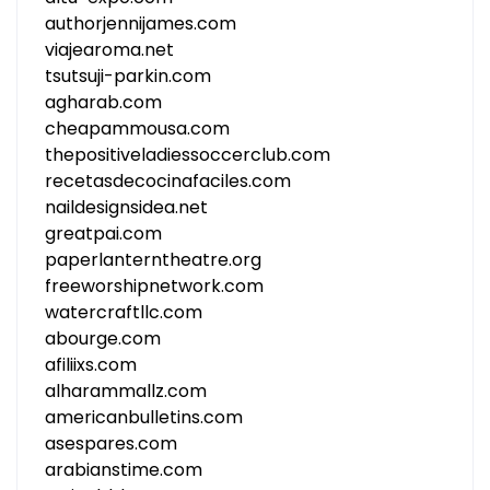
authorjennijames.com
viajearoma.net
tsutsuji-parkin.com
agharab.com
cheapammousa.com
thepositiveladiessoccerclub.com
recetasdecocinafaciles.com
naildesignsidea.net
greatpai.com
paperlanterntheatre.org
freeworshipnetwork.com
watercraftllc.com
abourge.com
afiliixs.com
alharammallz.com
americanbulletins.com
asespares.com
arabianstime.com