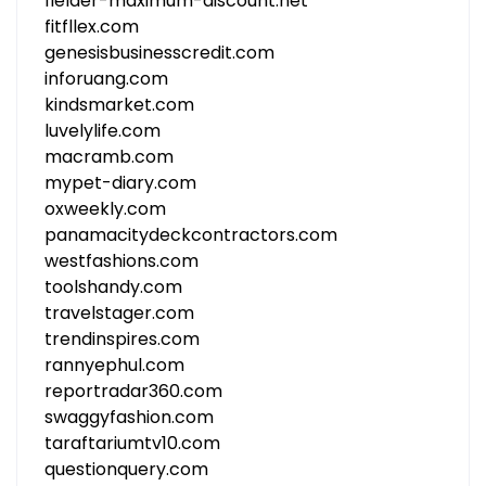
fielder-maximum-discount.net
fitfllex.com
genesisbusinesscredit.com
inforuang.com
kindsmarket.com
luvelylife.com
macramb.com
mypet-diary.com
oxweekly.com
panamacitydeckcontractors.com
westfashions.com
toolshandy.com
travelstager.com
trendinspires.com
rannyephul.com
reportradar360.com
swaggyfashion.com
taraftariumtv10.com
questionquery.com