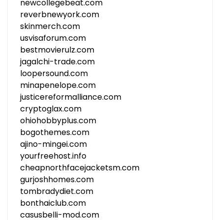
newcollegebeat.com
reverbnewyork.com
skinmerch.com
usvisaforum.com
bestmovierulz.com
jagalchi-trade.com
loopersound.com
minapenelope.com
justicereformalliance.com
cryptoglax.com
ohiohobbyplus.com
bogothemes.com
ajino-mingei.com
yourfreehost.info
cheapnorthfacejacketsm.com
gurjoshhomes.com
tombradydiet.com
bonthaiclub.com
casusbelli-mod.com