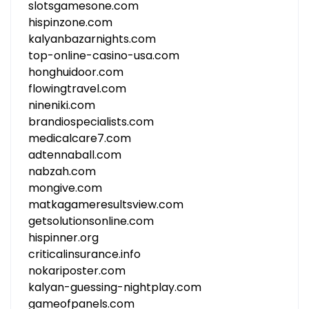
slotsgamesone.com
hispinzone.com
kalyanbazarnights.com
top-online-casino-usa.com
honghuidoor.com
flowingtravel.com
nineniki.com
brandiospecialists.com
medicalcare7.com
adtennaball.com
nabzah.com
mongive.com
matkagameresultsview.com
getsolutionsonline.com
hispinner.org
criticalinsurance.info
nokariposter.com
kalyan-guessing-nightplay.com
gameofpanels.com