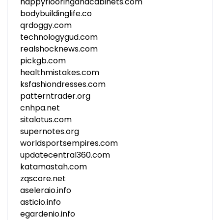
happyflooringandcabinets.com
bodybuildinglife.co
qrdoggy.com
technologygud.com
realshocknews.com
pickgb.com
healthmistakes.com
ksfashiondresses.com
patterntrader.org
cnhpa.net
sitalotus.com
supernotes.org
worldsportsempires.com
updatecentral360.com
katamastah.com
zqscore.net
aseleraio.info
asticio.info
egardenio.info