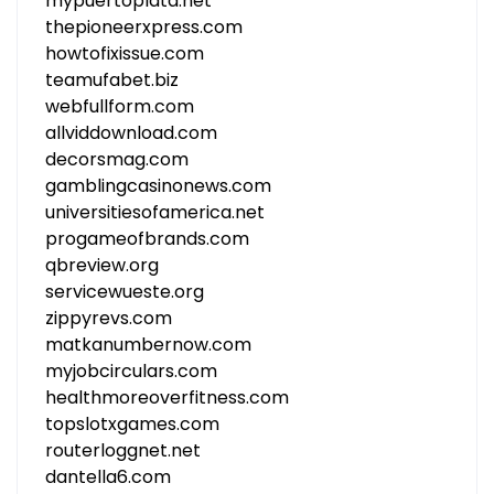
mypuertoplata.net
thepioneerxpress.com
howtofixissue.com
teamufabet.biz
webfullform.com
allviddownload.com
decorsmag.com
gamblingcasinonews.com
universitiesofamerica.net
progameofbrands.com
qbreview.org
servicewueste.org
zippyrevs.com
matkanumbernow.com
myjobcirculars.com
healthmoreoverfitness.com
topslotxgames.com
routerloggnet.net
dantella6.com