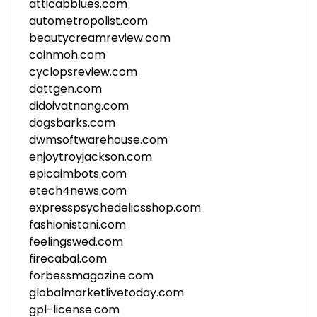
atticabblues.com
autometropolist.com
beautycreamreview.com
coinmoh.com
cyclopsreview.com
dattgen.com
didoivatnang.com
dogsbarks.com
dwmsoftwarehouse.com
enjoytroyjackson.com
epicaimbots.com
etech4news.com
expresspsychedelicsshop.com
fashionistani.com
feelingswed.com
firecabal.com
forbessmagazine.com
globalmarketlivetoday.com
gpl-license.com