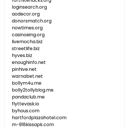
fortnitehacks.org
loginsearch.org
aodecor.org
donorsmatch.org
nowtimes.org
casinoeing.org
livemocha.biz
streetlife.biz
hyves.biz
enoughinfo.net
pinhive.net
warnabet.net
bollym4u.me
bolly2tollyblog.me
pandaclub.me
flyttevask.io
byhous.com
hartfordplazahotel.com
m-918kissapk.com