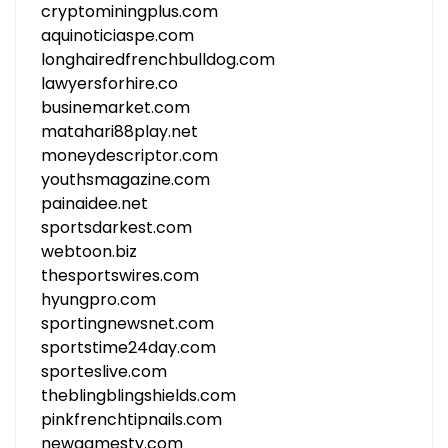
cryptominingplus.com
aquinoticiaspe.com
longhairedfrenchbulldog.com
lawyersforhire.co
businemarket.com
matahari88play.net
moneydescriptor.com
youthsmagazine.com
painaidee.net
sportsdarkest.com
webtoon.biz
thesportswires.com
hyungpro.com
sportingnewsnet.com
sportstime24day.com
sporteslive.com
theblingblingshields.com
pinkfrenchtipnails.com
newgamestv.com