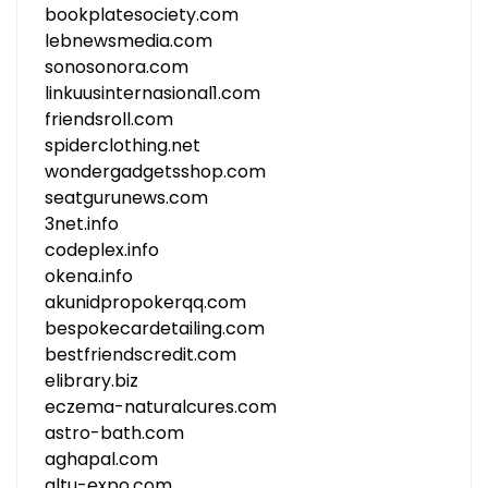
bookplatesociety.com
lebnewsmedia.com
sonosonora.com
linkuusinternasional1.com
friendsroll.com
spiderclothing.net
wondergadgetsshop.com
seatgurunews.com
3net.info
codeplex.info
okena.info
akunidpropokerqq.com
bespokecardetailing.com
bestfriendscredit.com
elibrary.biz
eczema-naturalcures.com
astro-bath.com
aghapal.com
altu-expo.com