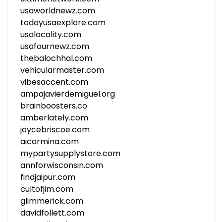
usaworldnewz.com
todayusaexplore.com
usalocality.com
usafournewz.com
thebalochhal.com
vehicularmaster.com
vibesaccent.com
ampajavierdemiguel.org
brainboosters.co
amberlately.com
joycebriscoe.com
aicarmina.com
mypartysupplystore.com
annforwisconsin.com
findjaipur.com
cultofjim.com
glimmerick.com
davidfollett.com