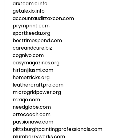
arxteamio.info
getalexio.info
accountaudittaxcon.com
prymprint.com
sportkeeda.org
besttimespend.com
careandcure.biz
cogniyo.com
easymagazines.org
hirfanjilasmi.com
hometricks.org
leathercraftpro.com
microgridpower.org
mixiqo.com
needglobe.com
ortocoach.com
passionawe.com
pittsburghpaintingprofessionals.com
plumberryworks.com