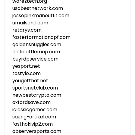
wareztech.org
usabestnetwork.com
jessepinkmanoutfit.com
umailsend.com
retarys.com
fasterformationcpf.com
goldensnuggles.com
lookbattlemap.com
buyrdpservice.com
yesport.net
tostylo.com
yougetthat.net
sportsnetclub.com
newbestcrypto.com
oxfordsave.com
iclassicgames.com
saung-artikel.com
fasthokivip2.com
observersports.com