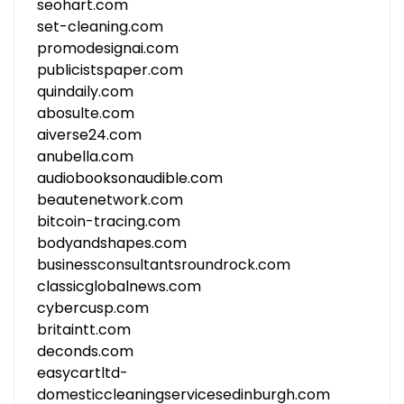
seohart.com
set-cleaning.com
promodesignai.com
publicistspaper.com
quindaily.com
abosulte.com
aiverse24.com
anubella.com
audiobooksonaudible.com
beautenetwork.com
bitcoin-tracing.com
bodyandshapes.com
businessconsultantsroundrock.com
classicglobalnews.com
cybercusp.com
britaintt.com
deconds.com
easycartltd-
domesticcleaningservicesedinburgh.com