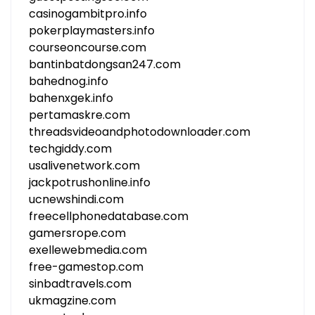
casinogambitpro.info
pokerplaymasters.info
courseoncourse.com
bantinbatdongsan247.com
bahednog.info
bahenxgek.info
pertamaskre.com
threadsvideoandphotodownloader.com
techgiddy.com
usalivenetwork.com
jackpotrushonline.info
ucnewshindi.com
freecellphonedatabase.com
gamersrope.com
exellewebmedia.com
free-gamestop.com
sinbadtravels.com
ukmagzine.com