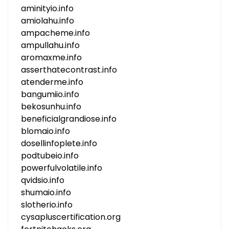
aminityio.info
amiolahu.info
ampacheme.info
ampullahu.info
aromaxme.info
asserthatecontrast.info
atenderme.info
bangumiio.info
bekosunhu.info
beneficialgrandiose.info
blomaio.info
dosellinfoplete.info
podtubeio.info
powerfulvolatile.info
qvidsio.info
shumaio.info
slotherio.info
cysapluscertification.org