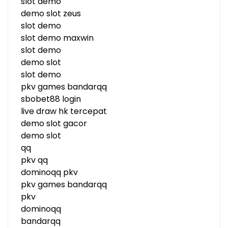
slot demo
demo slot zeus
slot demo
slot demo maxwin
slot demo
demo slot
slot demo
pkv games bandarqq
sbobet88 login
live draw hk tercepat
demo slot gacor
demo slot
qq
pkv qq
dominoqq pkv
pkv games bandarqq
pkv
dominoqq
bandarqq