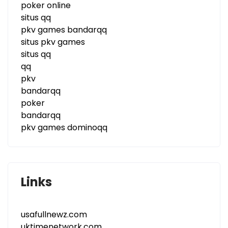
poker online
situs qq
pkv games bandarqq
situs pkv games
situs qq
qq
pkv
bandarqq
poker
bandarqq
pkv games dominoqq
Links
usafullnewz.com
uktimenetwork.com