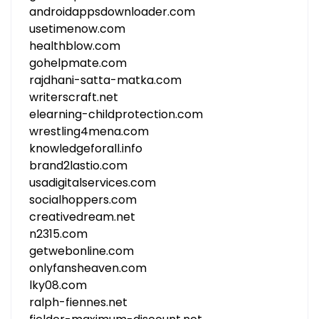
androidappsdownloader.com
usetimenow.com
healthblow.com
gohelpmate.com
rajdhani-satta-matka.com
writerscraft.net
elearning-childprotection.com
wrestling4mena.com
knowledgeforall.info
brand2lastio.com
usadigitalservices.com
socialhoppers.com
creativedream.net
n2315.com
getwebonline.com
onlyfansheaven.com
lky08.com
ralph-fiennes.net