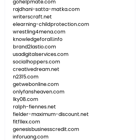
gohelpmate.com
rajdhani-satta-matka.com
writerscraft.net
elearning-childprotection.com
wrestling4mena.com
knowledgeforall.info
brand2lastio.com
usadigitalservices.com
socialhoppers.com
creativedream.net
n2315.com
getwebonline.com
onlyfansheaven.com
lky08.com
ralph-fiennes.net
fielder-maximum-discount.net
fitfllex.com
genesisbusinesscredit.com
inforuang.com