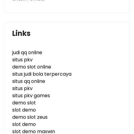
Links
judi qq online
situs pkv
demo slot online
situs judi bola terpercaya
situs qq online
situs pkv
situs pkv games
demo slot
slot demo
demo slot zeus
slot demo
slot demo maxwin