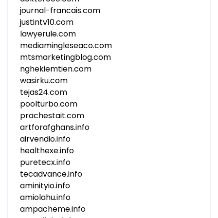
journal-francais.com
justintv10.com
lawyerule.com
mediamingleseaco.com
mtsmarketingblog.com
nghekiemtien.com
wasirku.com
tejas24.com
poolturbo.com
prachestait.com
artforafghans.info
airvendio.info
healthexe.info
puretecx.info
tecadvance.info
aminityio.info
amiolahu.info
ampacheme.info