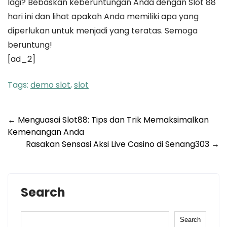
lagi? Bebaskan keberuntungan Anda dengan Slot 88
hari ini dan lihat apakah Anda memiliki apa yang
diperlukan untuk menjadi yang teratas. Semoga
beruntung!
[ad_2]
Tags:
demo slot
,
slot
Post
←
Menguasai Slot88: Tips dan Trik Memaksimalkan
Kemenangan Anda
navigation
Rasakan Sensasi Aksi Live Casino di Senang303
→
Search
Search