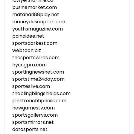
lawyersforhire.co
businemarket.com
matahari88play.net
moneydescriptor.com
youthsmagazine.com
painaidee.net
sportsdarkest.com
webtoon.biz
thesportswires.com
hyungpro.com
sportingnewsnet.com
sportstime24day.com
sporteslive.com
theblingblingshields.com
pinkfrenchtipnails.com
newgamestv.com
sportsgallerys.com
sportsmirrors.net
datasports.net