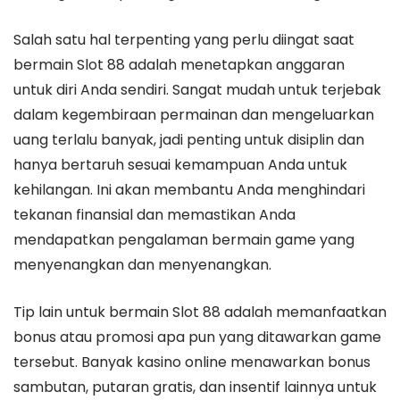
Salah satu hal terpenting yang perlu diingat saat
bermain Slot 88 adalah menetapkan anggaran
untuk diri Anda sendiri. Sangat mudah untuk terjebak
dalam kegembiraan permainan dan mengeluarkan
uang terlalu banyak, jadi penting untuk disiplin dan
hanya bertaruh sesuai kemampuan Anda untuk
kehilangan. Ini akan membantu Anda menghindari
tekanan finansial dan memastikan Anda
mendapatkan pengalaman bermain game yang
menyenangkan dan menyenangkan.
Tip lain untuk bermain Slot 88 adalah memanfaatkan
bonus atau promosi apa pun yang ditawarkan game
tersebut. Banyak kasino online menawarkan bonus
sambutan, putaran gratis, dan insentif lainnya untuk