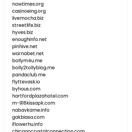
nowtimes.org
casinoeing.org
livemocha.biz
streetlife.biz
hyves.biz
enoughinfo.net
pinhive.net
warnabet.net
bollym4u.me
bolly2tollyblog.me
pandaclub.me
flyttevask.io
byhous.com
hartfordplazahotel.com
m-918kissapk.com
nabavkame.info
gakbiasa.com
iflowerhu.info
chicagocrystalconnection.com