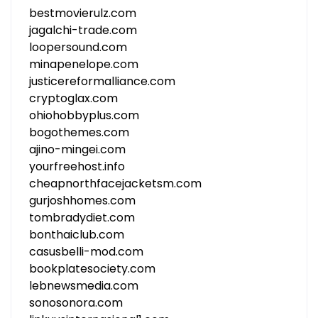
bestmovierulz.com
jagalchi-trade.com
loopersound.com
minapenelope.com
justicereformalliance.com
cryptoglax.com
ohiohobbyplus.com
bogothemes.com
ajino-mingei.com
yourfreehost.info
cheapnorthfacejacketsm.com
gurjoshhomes.com
tombradydiet.com
bonthaiclub.com
casusbelli-mod.com
bookplatesociety.com
lebnewsmedia.com
sonosonora.com