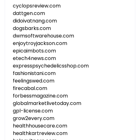
cyclopsreview.com
dattgen.com
didoivatnang.com
dogsbarks.com
dwmsoftwarehouse.com
enjoytroyjackson.com
epicaimbots.com
etech4news.com
expresspsychedelicsshop.com
fashionistani.com
feelingswed.com
firecabal.com
forbessmagazine.com
globalmarketlivetoday.com
gpl-license.com
grow2every.com
healthhousecare.com
healthkartreview.com