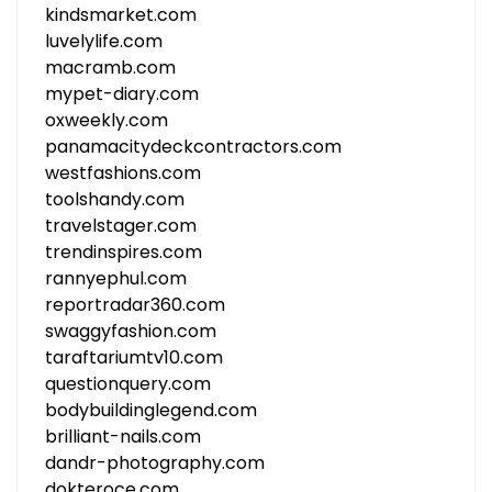
kindsmarket.com
luvelylife.com
macramb.com
mypet-diary.com
oxweekly.com
panamacitydeckcontractors.com
westfashions.com
toolshandy.com
travelstager.com
trendinspires.com
rannyephul.com
reportradar360.com
swaggyfashion.com
taraftariumtv10.com
questionquery.com
bodybuildinglegend.com
brilliant-nails.com
dandr-photography.com
dokteroce.com