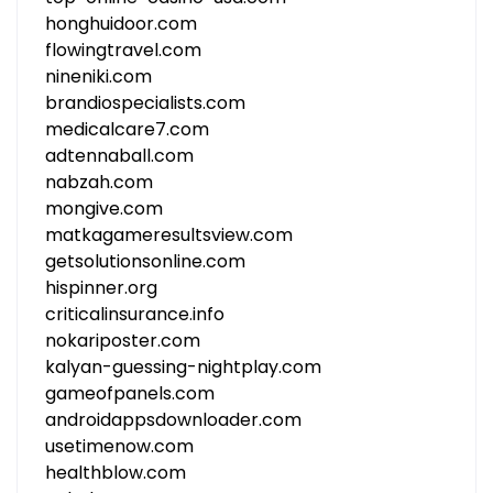
honghuidoor.com
flowingtravel.com
nineniki.com
brandiospecialists.com
medicalcare7.com
adtennaball.com
nabzah.com
mongive.com
matkagameresultsview.com
getsolutionsonline.com
hispinner.org
criticalinsurance.info
nokariposter.com
kalyan-guessing-nightplay.com
gameofpanels.com
androidappsdownloader.com
usetimenow.com
healthblow.com