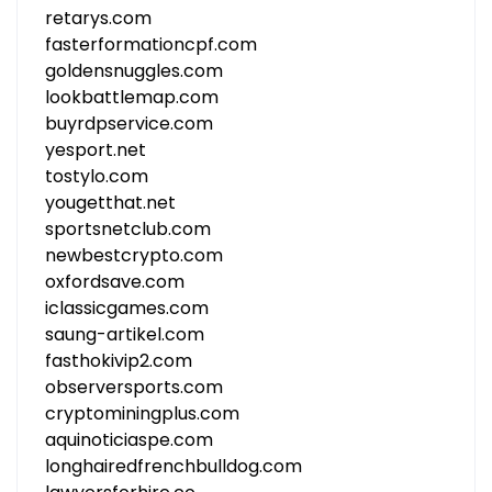
retarys.com
fasterformationcpf.com
goldensnuggles.com
lookbattlemap.com
buyrdpservice.com
yesport.net
tostylo.com
yougetthat.net
sportsnetclub.com
newbestcrypto.com
oxfordsave.com
iclassicgames.com
saung-artikel.com
fasthokivip2.com
observersports.com
cryptominingplus.com
aquinoticiaspe.com
longhairedfrenchbulldog.com