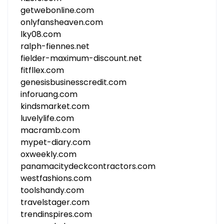
getwebonline.com
onlyfansheaven.com
lky08.com
ralph-fiennes.net
fielder-maximum-discount.net
fitfllex.com
genesisbusinesscredit.com
inforuang.com
kindsmarket.com
luvelylife.com
macramb.com
mypet-diary.com
oxweekly.com
panamacitydeckcontractors.com
westfashions.com
toolshandy.com
travelstager.com
trendinspires.com