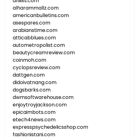
afiliixs.com
alharammallz.com
americanbulletins.com
asespares.com
arabianstime.com
atticabblues.com
autometropolist.com
beautycreamreview.com
coinmoh.com
cyclopsreview.com
dattgen.com
didoivatnang.com
dogsbarks.com
dwmsoftwarehouse.com
enjoytroyjackson.com
epicaimbots.com
etech4news.com
expresspsychedelicsshop.com
fashionistani.com