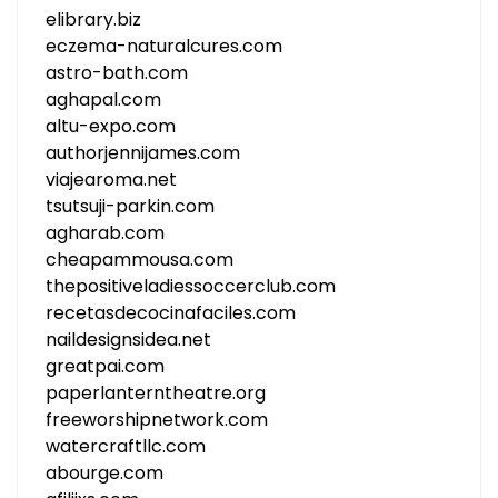
elibrary.biz
eczema-naturalcures.com
astro-bath.com
aghapal.com
altu-expo.com
authorjennijames.com
viajearoma.net
tsutsuji-parkin.com
agharab.com
cheapammousa.com
thepositiveladiessoccerclub.com
recetasdecocinafaciles.com
naildesignsidea.net
greatpai.com
paperlanterntheatre.org
freeworshipnetwork.com
watercraftllc.com
abourge.com