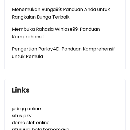
Menemukan Bunga99: Panduan Anda untuk
Rangkaian Bunga Terbaik
Membuka Rahasia Winlose99: Panduan
Komprehensif
Pengertian Parlay4D: Panduan Komprehensif
untuk Pemula
Links
judi qq online
situs pkv
demo slot online
situs judi bola terpercaya