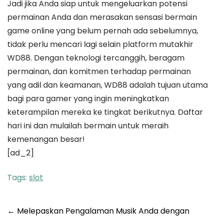
Jadi jika Anda siap untuk mengeluarkan potensi
permainan Anda dan merasakan sensasi bermain
game online yang belum pernah ada sebelumnya,
tidak perlu mencari lagi selain platform mutakhir
WD88. Dengan teknologi tercanggih, beragam
permainan, dan komitmen terhadap permainan
yang adil dan keamanan, WD88 adalah tujuan utama
bagi para gamer yang ingin meningkatkan
keterampilan mereka ke tingkat berikutnya. Daftar
hari ini dan mulailah bermain untuk meraih
kemenangan besar!
[ad_2]
Tags:
slot
Post
←
Melepaskan Pengalaman Musik Anda dengan