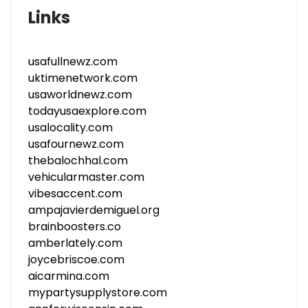
Links
usafullnewz.com
uktimenetwork.com
usaworldnewz.com
todayusaexplore.com
usalocality.com
usafournewz.com
thebalochhal.com
vehicularmaster.com
vibesaccent.com
ampajavierdemiguel.org
brainboosters.co
amberlately.com
joycebriscoe.com
aicarmina.com
mypartysupplystore.com