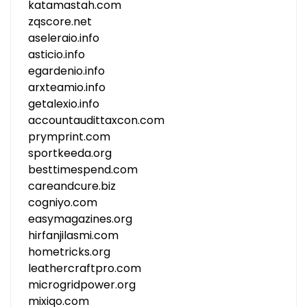
katamastah.com
zqscore.net
aseleraio.info
asticio.info
egardenio.info
arxteamio.info
getalexio.info
accountaudittaxcon.com
prymprint.com
sportkeeda.org
besttimespend.com
careandcure.biz
cogniyo.com
easymagazines.org
hirfanjilasmi.com
hometricks.org
leathercraftpro.com
microgridpower.org
mixiqo.com