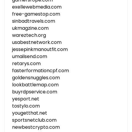
exellewebmedia.com
free-gamestop.com
sinbadtravels.com
ukmagzine.com
wareztech.org
usabestnetwork.com
jessepinkmanoutfit.com
umailsend.com
retarys.com
fasterformationcpf.com
goldensnuggles.com
lookbattlemap.com
buyrdpservice.com
yesport.net
tostylo.com
yougetthat.net
sportsnetclub.com
newbestcrypto.com