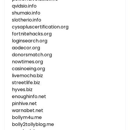
qvidsio.info
shumaio.info
slotherio.info
cysapluscertification.org
fortnitehacks.org
loginsearch.org
aodecor.org
donorsmatch.org
nowtimes.org
casinoeing.org
livemocha.biz
streetlife.biz
hyves.biz
enoughinfo.net
pinhive.net
warnabet.net
bollym4u.me
bolly2tollyblog.me