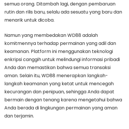
semua orang. Ditambah lagi, dengan pembaruan
rutin dan rilis baru, selalu ada sesuatu yang baru dan
menarik untuk dicoba.
Namun yang membedakan WD88 adalah
komitmennya terhadap permainan yang adil dan
keamanan. Platform ini menggunakan teknologi
enkripsi canggih untuk melindungi informasi pribadi
Anda dan memastikan bahwa semua transaksi
aman. Selain itu, WD88 menerapkan langkah-
langkah keamanan yang ketat untuk mencegah
kecurangan dan penipuan, sehingga Anda dapat
bermain dengan tenang karena mengetahui bahwa
Anda berada di lingkungan permainan yang aman
dan terjamin.