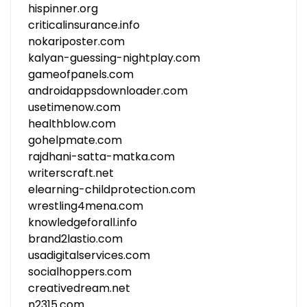
hispinner.org
criticalinsurance.info
nokariposter.com
kalyan-guessing-nightplay.com
gameofpanels.com
androidappsdownloader.com
usetimenow.com
healthblow.com
gohelpmate.com
rajdhani-satta-matka.com
writerscraft.net
elearning-childprotection.com
wrestling4mena.com
knowledgeforall.info
brand2lastio.com
usadigitalservices.com
socialhoppers.com
creativedream.net
n2315.com