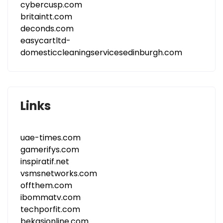
cybercusp.com
britaintt.com
deconds.com
easycartltd-
domesticcleaningservicesedinburgh.com
Links
uae-times.com
gamerifys.com
inspiratif.net
vsmsnetworks.com
offthem.com
ibommatv.com
techporfit.com
bekasionline.com