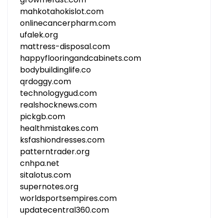
mahkotahokislot.com
onlinecancerpharm.com
ufalek.org
mattress-disposal.com
happyflooringandcabinets.com
bodybuildinglife.co
qrdoggy.com
technologygud.com
realshocknews.com
pickgb.com
healthmistakes.com
ksfashiondresses.com
patterntrader.org
cnhpa.net
sitalotus.com
supernotes.org
worldsportsempires.com
updatecentral360.com