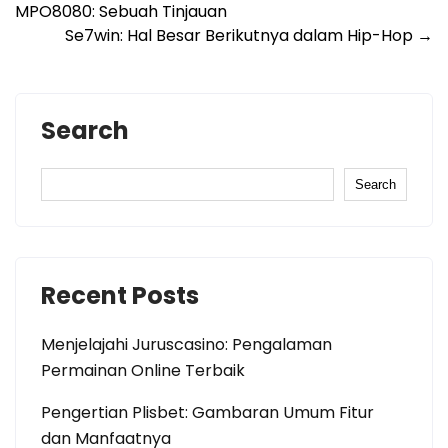
MPO8080: Sebuah Tinjauan
navigation
Se7win: Hal Besar Berikutnya dalam Hip-Hop
→
Search
Search
Recent Posts
Menjelajahi Juruscasino: Pengalaman
Permainan Online Terbaik
Pengertian Plisbet: Gambaran Umum Fitur
dan Manfaatnya