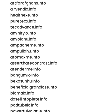
artforafghans.info
airvendio.info
healthexe.info
puretecx.info
tecadvance.info
aminityio.info
amiolahu.info
ampacheme.info
ampullahu.info
aromaxme.info
asserthatecontrast.info
atenderme.info
bangumiio.info
bekosunhu.info
beneficialgrandiose.info
blomaio.info
dosellinfoplete.info
podtubeio.info
powerfulvolatile.info