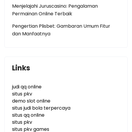
Menjelajahi Juruscasino: Pengalaman
Permainan Online Terbaik
Pengertian Plisbet: Gambaran Umum Fitur
dan Manfaatnya
Links
judi qq online
situs pkv
demo slot online
situs judi bola terpercaya
situs qq online
situs pkv
situs pkv games