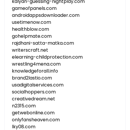
kalyan-guessing-nightplay.com
gameofpanels.com
androidappsdownloader.com
usetimenow.com
healthblow.com
gohelpmate.com
rajdhani-satta-matka.com
writerscraft.net
elearning-childprotection.com
wrestling4mena.com
knowledgeforall.info
brand2lastio.com
usadigitalservices.com
socialhoppers.com
creativedream.net
n2315.com
getwebonline.com
onlyfansheaven.com
lky08.com