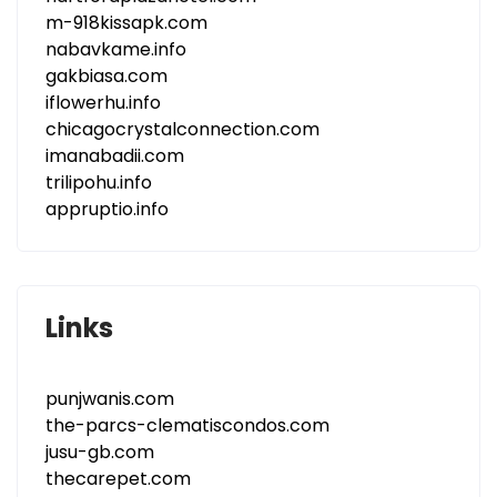
m-918kissapk.com
nabavkame.info
gakbiasa.com
iflowerhu.info
chicagocrystalconnection.com
imanabadii.com
trilipohu.info
appruptio.info
Links
punjwanis.com
the-parcs-clematiscondos.com
jusu-gb.com
thecarepet.com