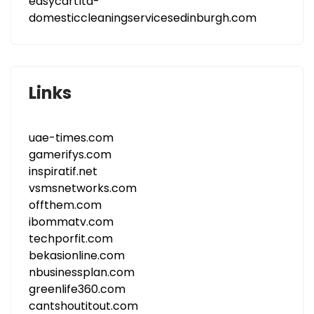
easycartltd-
domesticcleaningservicesedinburgh.com
Links
uae-times.com
gamerifys.com
inspiratif.net
vsmsnetworks.com
offthem.com
ibommatv.com
techporfit.com
bekasionline.com
nbusinessplan.com
greenlife360.com
cantshoutitout.com