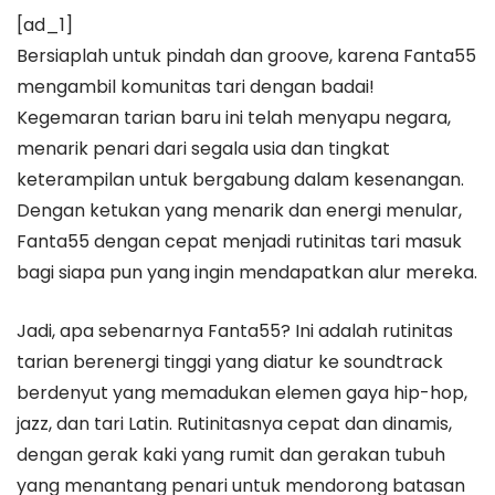
[ad_1]
Bersiaplah untuk pindah dan groove, karena Fanta55
mengambil komunitas tari dengan badai!
Kegemaran tarian baru ini telah menyapu negara,
menarik penari dari segala usia dan tingkat
keterampilan untuk bergabung dalam kesenangan.
Dengan ketukan yang menarik dan energi menular,
Fanta55 dengan cepat menjadi rutinitas tari masuk
bagi siapa pun yang ingin mendapatkan alur mereka.
Jadi, apa sebenarnya Fanta55? Ini adalah rutinitas
tarian berenergi tinggi yang diatur ke soundtrack
berdenyut yang memadukan elemen gaya hip-hop,
jazz, dan tari Latin. Rutinitasnya cepat dan dinamis,
dengan gerak kaki yang rumit dan gerakan tubuh
yang menantang penari untuk mendorong batasan