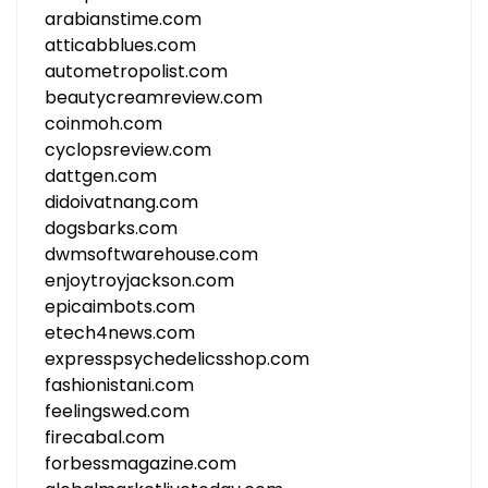
arabianstime.com
atticabblues.com
autometropolist.com
beautycreamreview.com
coinmoh.com
cyclopsreview.com
dattgen.com
didoivatnang.com
dogsbarks.com
dwmsoftwarehouse.com
enjoytroyjackson.com
epicaimbots.com
etech4news.com
expresspsychedelicsshop.com
fashionistani.com
feelingswed.com
firecabal.com
forbessmagazine.com