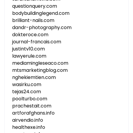
questionquery.com
bodybuildinglegend.com
brilliant-nails.com
dandr-photography.com
dokteroce.com
journal-francais.com
justintv10.com
lawyerule.com
mediamingleseaco.com
mtsmarketingblog.com
nghekiemtien.com
wasirku.com
tejas24.com
poolturbo.com
prachestait.com
artforafghans.info
airvendio.info
healthexe.info