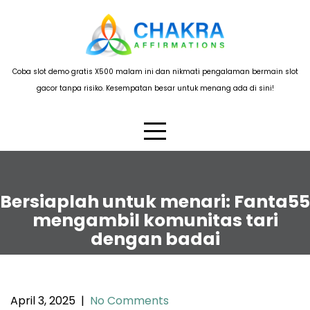
Skip
to
content
Coba slot demo gratis X500 malam ini dan nikmati pengalaman bermain slot
gacor tanpa risiko. Kesempatan besar untuk menang ada di sini!
Bersiaplah untuk menari: Fanta55
mengambil komunitas tari
dengan badai
April 3, 2025
|
No Comments