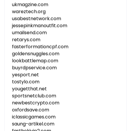
ukmagzine.com
wareztech.org
usabestnetwork.com
jessepinkmanoutfit.com
umailsend.com
retarys.com
fasterformationcpf.com
goldensnuggles.com
lookbattlemap.com
buyrdpservice.com
yesport.net
tostylo.com
yougetthat.net
sportsnetclub.com
newbestcrypto.com
oxfordsave.com
iclassicgames.com
saung-artikel.com
fasthokivip2.com