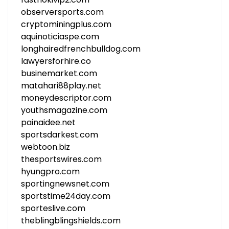
observersports.com
cryptominingplus.com
aquinoticiaspe.com
longhairedfrenchbulldog.com
lawyersforhire.co
businemarket.com
matahari88play.net
moneydescriptor.com
youthsmagazine.com
painaidee.net
sportsdarkest.com
webtoon.biz
thesportswires.com
hyungpro.com
sportingnewsnet.com
sportstime24day.com
sporteslive.com
theblingblingshields.com