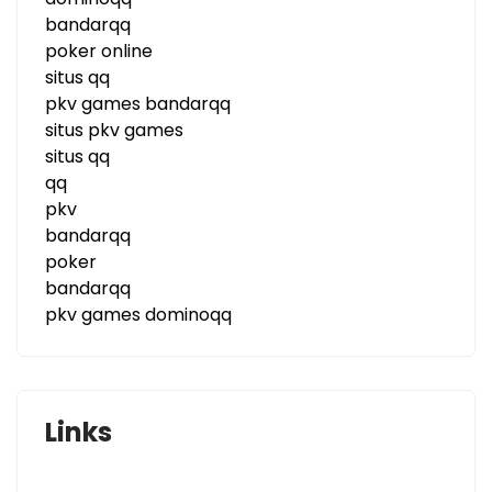
bandarqq
poker online
situs qq
pkv games bandarqq
situs pkv games
situs qq
qq
pkv
bandarqq
poker
bandarqq
pkv games dominoqq
Links