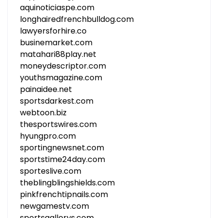
aquinoticiaspe.com
longhairedfrenchbulldog.com
lawyersforhire.co
businemarket.com
matahari88play.net
moneydescriptor.com
youthsmagazine.com
painaidee.net
sportsdarkest.com
webtoon.biz
thesportswires.com
hyungpro.com
sportingnewsnet.com
sportstime24day.com
sporteslive.com
theblingblingshields.com
pinkfrenchtipnails.com
newgamestv.com
sportsgallerys.com