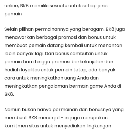
online, BK8 memiliki sesuatu untuk setiap jenis
pemain.
Selain pilihan permainannya yang beragam, BK8 juga
menawarkan berbagai promosi dan bonus untuk
membuat pemain datang kembali untuk menonton
lebih banyak lagi. Dari bonus sambutan untuk
pemain baru hingga promosi berkelanjutan dan
hadiah loyalitas untuk pemain tetap, ada banyak
cara untuk meningkatkan uang Anda dan
meningkatkan pengalaman bermain game Anda di
BK8.
Namun bukan hanya permainan dan bonusnya yang
membuat BK8 menonjol – ini juga merupakan
komitmen situs untuk menyediakan lingkungan