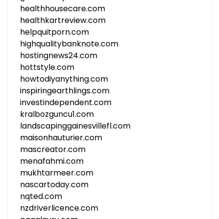
healthhousecare.com
healthkartreview.com
helpquitporn.com
highqualitybanknote.com
hostingnews24.com
hottstyle.com
howtodiyanything.com
inspiringearthlings.com
investindependent.com
kralbozguncu1.com
landscapinggainesvillefl.com
maisonhauturier.com
mascreator.com
menafahmi.com
mukhtarmeer.com
nascartoday.com
nqted.com
nzdriverlicence.com