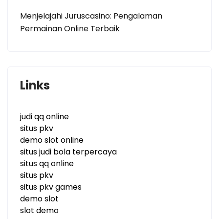
Menjelajahi Juruscasino: Pengalaman
Permainan Online Terbaik
Links
judi qq online
situs pkv
demo slot online
situs judi bola terpercaya
situs qq online
situs pkv
situs pkv games
demo slot
slot demo