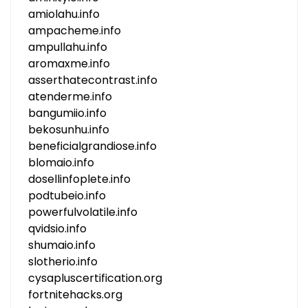
amiolahu.info
ampacheme.info
ampullahu.info
aromaxme.info
asserthatecontrast.info
atenderme.info
bangumiio.info
bekosunhu.info
beneficialgrandiose.info
blomaio.info
dosellinfoplete.info
podtubeio.info
powerfulvolatile.info
qvidsio.info
shumaio.info
slotherio.info
cysapluscertification.org
fortnitehacks.org