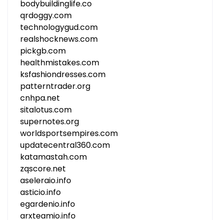
bodybuildinglife.co
qrdoggy.com
technologygud.com
realshocknews.com
pickgb.com
healthmistakes.com
ksfashiondresses.com
patterntrader.org
cnhpa.net
sitalotus.com
supernotes.org
worldsportsempires.com
updatecentral360.com
katamastah.com
zqscore.net
aseleraio.info
asticio.info
egardenio.info
arxteamio.info