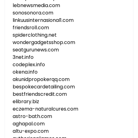
lebnewsmedia.com
sonosonora.com
linkuusinternasional1.com
friendsroll.com
spiderclothing.net
wondergadgetsshop.com
seatgurunews.com
3net.info
codeplex.info
okena.info
akunidpropokerqq.com
bespokecardetailing.com
bestfriendscredit.com
elibrary.biz
eczema-naturalcures.com
astro-bath.com
aghapal.com
altu-expo.com