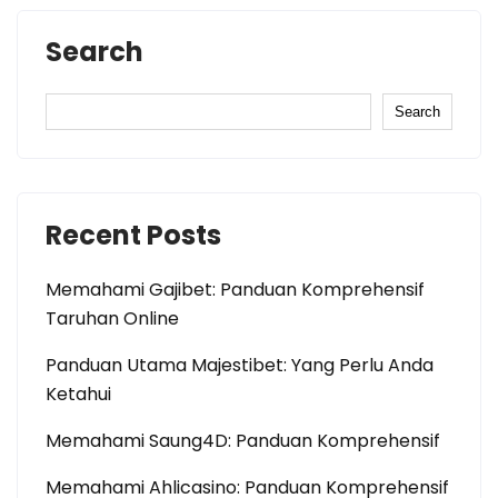
Search
Search
Recent Posts
Memahami Gajibet: Panduan Komprehensif
Taruhan Online
Panduan Utama Majestibet: Yang Perlu Anda
Ketahui
Memahami Saung4D: Panduan Komprehensif
Memahami Ahlicasino: Panduan Komprehensif