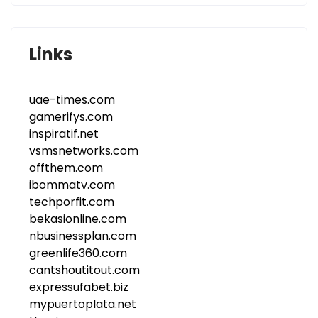
Links
uae-times.com
gamerifys.com
inspiratif.net
vsmsnetworks.com
offthem.com
ibommatv.com
techporfit.com
bekasionline.com
nbusinessplan.com
greenlife360.com
cantshoutitout.com
expressufabet.biz
mypuertoplata.net