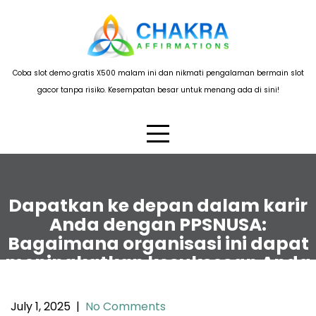
Skip
to
content
Coba slot demo gratis X500 malam ini dan nikmati pengalaman bermain slot
gacor tanpa risiko. Kesempatan besar untuk menang ada di sini!
Dapatkan ke depan dalam karir
Anda dengan PPSNUSA:
Bagaimana organisasi ini dapat
meningkatkan kesuksesan Anda
July 1, 2025
|
No Comments