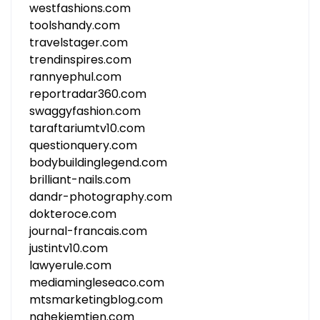
westfashions.com
toolshandy.com
travelstager.com
trendinspires.com
rannyephul.com
reportradar360.com
swaggyfashion.com
taraftariumtv10.com
questionquery.com
bodybuildinglegend.com
brilliant-nails.com
dandr-photography.com
dokteroce.com
journal-francais.com
justintv10.com
lawyerule.com
mediamingleseaco.com
mtsmarketingblog.com
nghekiemtien.com