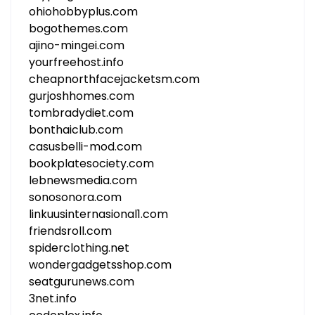
ohiohobbyplus.com
bogothemes.com
ajino-mingei.com
yourfreehost.info
cheapnorthfacejacketsm.com
gurjoshhomes.com
tombradydiet.com
bonthaiclub.com
casusbelli-mod.com
bookplatesociety.com
lebnewsmedia.com
sonosonora.com
linkuusinternasional1.com
friendsroll.com
spiderclothing.net
wondergadgetsshop.com
seatgurunews.com
3net.info