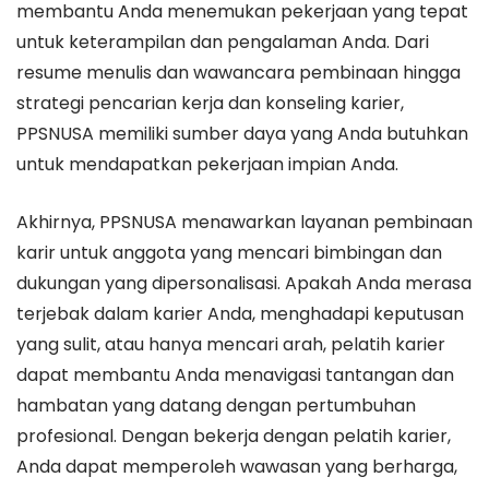
membantu Anda menemukan pekerjaan yang tepat
untuk keterampilan dan pengalaman Anda. Dari
resume menulis dan wawancara pembinaan hingga
strategi pencarian kerja dan konseling karier,
PPSNUSA memiliki sumber daya yang Anda butuhkan
untuk mendapatkan pekerjaan impian Anda.
Akhirnya, PPSNUSA menawarkan layanan pembinaan
karir untuk anggota yang mencari bimbingan dan
dukungan yang dipersonalisasi. Apakah Anda merasa
terjebak dalam karier Anda, menghadapi keputusan
yang sulit, atau hanya mencari arah, pelatih karier
dapat membantu Anda menavigasi tantangan dan
hambatan yang datang dengan pertumbuhan
profesional. Dengan bekerja dengan pelatih karier,
Anda dapat memperoleh wawasan yang berharga,