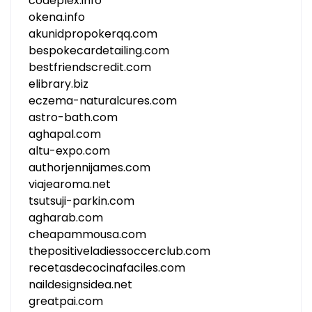
codeplex.info
okena.info
akunidpropokerqq.com
bespokecardetailing.com
bestfriendscredit.com
elibrary.biz
eczema-naturalcures.com
astro-bath.com
aghapal.com
altu-expo.com
authorjennijames.com
viajearoma.net
tsutsuji-parkin.com
agharab.com
cheapammousa.com
thepositiveladiessoccerclub.com
recetasdecocinafaciles.com
naildesignsidea.net
greatpai.com