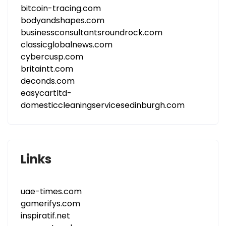
bitcoin-tracing.com
bodyandshapes.com
businessconsultantsroundrock.com
classicglobalnews.com
cybercusp.com
britaintt.com
deconds.com
easycartltd-
domesticcleaningservicesedinburgh.com
Links
uae-times.com
gamerifys.com
inspiratif.net