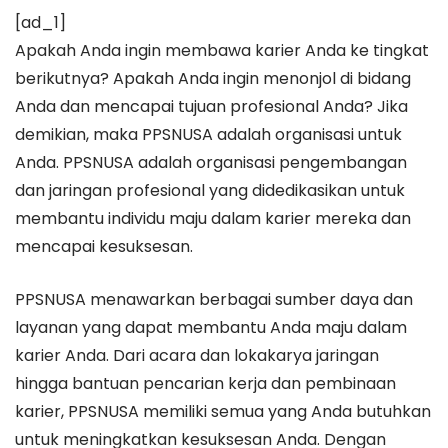
[ad_1]
Apakah Anda ingin membawa karier Anda ke tingkat
berikutnya? Apakah Anda ingin menonjol di bidang
Anda dan mencapai tujuan profesional Anda? Jika
demikian, maka PPSNUSA adalah organisasi untuk
Anda. PPSNUSA adalah organisasi pengembangan
dan jaringan profesional yang didedikasikan untuk
membantu individu maju dalam karier mereka dan
mencapai kesuksesan.
PPSNUSA menawarkan berbagai sumber daya dan
layanan yang dapat membantu Anda maju dalam
karier Anda. Dari acara dan lokakarya jaringan
hingga bantuan pencarian kerja dan pembinaan
karier, PPSNUSA memiliki semua yang Anda butuhkan
untuk meningkatkan kesuksesan Anda. Dengan