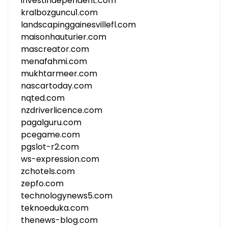
investindependent.com
kralbozguncu1.com
landscapinggainesvillefl.com
maisonhauturier.com
mascreator.com
menafahmi.com
mukhtarmeer.com
nascartoday.com
nqted.com
nzdriverlicence.com
pagalguru.com
pcegame.com
pgslot-r2.com
ws-expression.com
zchotels.com
zepfo.com
technologynews5.com
teknoeduka.com
thenews-blog.com