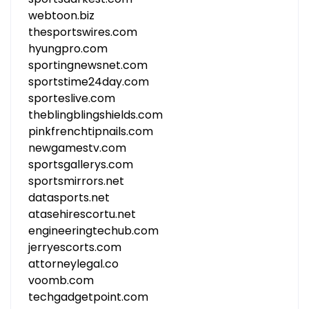
webtoon.biz
thesportswires.com
hyungpro.com
sportingnewsnet.com
sportstime24day.com
sporteslive.com
theblingblingshields.com
pinkfrenchtipnails.com
newgamestv.com
sportsgallerys.com
sportsmirrors.net
datasports.net
atasehirescortu.net
engineeringtechub.com
jerryescorts.com
attorneylegal.co
voomb.com
techgadgetpoint.com