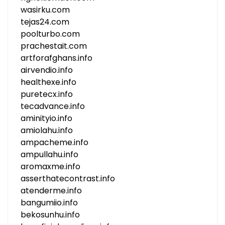
wasirku.com
tejas24.com
poolturbo.com
prachestait.com
artforafghans.info
airvendio.info
healthexe.info
puretecx.info
tecadvance.info
aminityio.info
amiolahu.info
ampacheme.info
ampullahu.info
aromaxme.info
asserthatecontrast.info
atenderme.info
bangumiio.info
bekosunhu.info