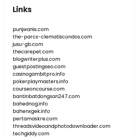
Links
punjwanis.com
the-parcs-clematiscondos.com
jusu-gb.com
thecarepet.com
blogwriterplus.com
guestpostingseo.com
casinogambitpro.info
pokerplaymasters.info
courseoncourse.com
bantinbatdongsan247.com
bahednog.info
bahenxgek.info
pertamaskre.com
threadsvideoandphotodownloader.com
techgiddy.com