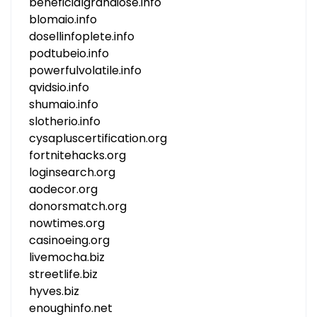
beneficialgrandiose.info
blomaio.info
dosellinfoplete.info
podtubeio.info
powerfulvolatile.info
qvidsio.info
shumaio.info
slotherio.info
cysapluscertification.org
fortnitehacks.org
loginsearch.org
aodecor.org
donorsmatch.org
nowtimes.org
casinoeing.org
livemocha.biz
streetlife.biz
hyves.biz
enoughinfo.net