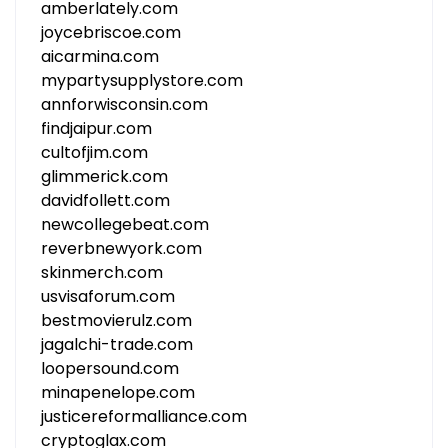
amberlately.com
joycebriscoe.com
aicarmina.com
mypartysupplystore.com
annforwisconsin.com
findjaipur.com
cultofjim.com
glimmerick.com
davidfollett.com
newcollegebeat.com
reverbnewyork.com
skinmerch.com
usvisaforum.com
bestmovierulz.com
jagalchi-trade.com
loopersound.com
minapenelope.com
justicereformalliance.com
cryptoglax.com