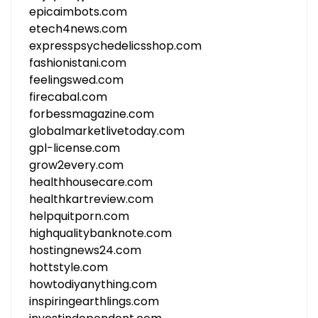
epicaimbots.com
etech4news.com
expresspsychedelicsshop.com
fashionistani.com
feelingswed.com
firecabal.com
forbessmagazine.com
globalmarketlivetoday.com
gpl-license.com
grow2every.com
healthhousecare.com
healthkartreview.com
helpquitporn.com
highqualitybanknote.com
hostingnews24.com
hottstyle.com
howtodiyanything.com
inspiringearthlings.com