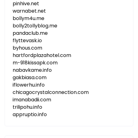
pinhive.net
warnabet.net
bollym4u.me
bolly2tollyblog.me
pandaclub.me
flyttevask.io
byhous.com
hartfordplazahotel.com
m-918kissapk.com
nabavkame.info
gakbiasa.com
iflowerhu.info
chicagocrystalconnection.com
imanabadii.com
trilipohu.info
appruptio.info