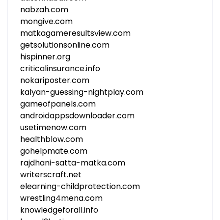
nabzah.com
mongive.com
matkagameresultsview.com
getsolutionsonline.com
hispinner.org
criticalinsurance.info
nokariposter.com
kalyan-guessing-nightplay.com
gameofpanels.com
androidappsdownloader.com
usetimenow.com
healthblow.com
gohelpmate.com
rajdhani-satta-matka.com
writerscraft.net
elearning-childprotection.com
wrestling4mena.com
knowledgeforall.info