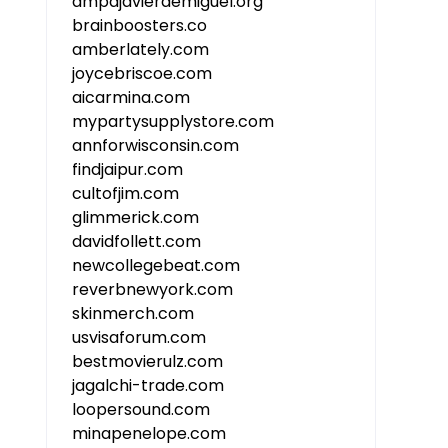
ampajavierdemiguel.org
brainboosters.co
amberlately.com
joycebriscoe.com
aicarmina.com
mypartysupplystore.com
annforwisconsin.com
findjaipur.com
cultofjim.com
glimmerick.com
davidfollett.com
newcollegebeat.com
reverbnewyork.com
skinmerch.com
usvisaforum.com
bestmovierulz.com
jagalchi-trade.com
loopersound.com
minapenelope.com