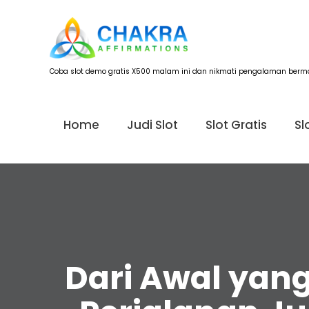
Skip
to
content
Coba slot demo gratis X500 malam ini dan nikmati pengalaman bermai
Home
Judi Slot
Slot Gratis
S
Dari Awal yan