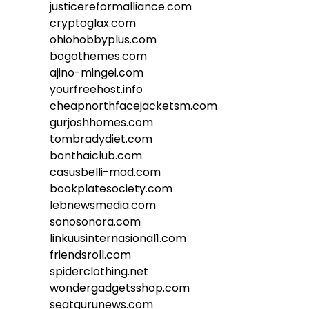
justicereformalliance.com
cryptoglax.com
ohiohobbyplus.com
bogothemes.com
ajino-mingei.com
yourfreehost.info
cheapnorthfacejacketsm.com
gurjoshhomes.com
tombradydiet.com
bonthaiclub.com
casusbelli-mod.com
bookplatesociety.com
lebnewsmedia.com
sonosonora.com
linkuusinternasional1.com
friendsroll.com
spiderclothing.net
wondergadgetsshop.com
seatgurunews.com