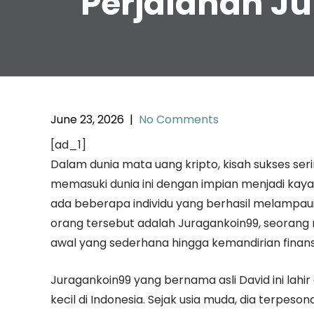
Perjalanan J
June 23, 2026
|
No Comments
[ad_1]
Dalam dunia mata uang kripto, kisah sukses seri
memasuki dunia ini dengan impian menjadi ka
ada beberapa individu yang berhasil melampaui 
orang tersebut adalah Juragankoin99, seorang m
awal yang sederhana hingga kemandirian finans
Juragankoin99 yang bernama asli David ini lahi
kecil di Indonesia. Sejak usia muda, dia terpe