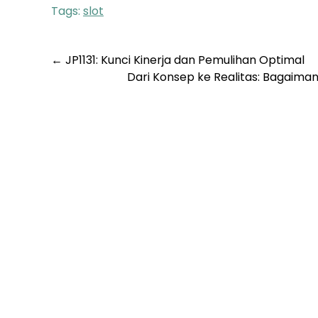
Tags:
slot
Post
←
JP1131: Kunci Kinerja dan Pemulihan Optimal
Dari Konsep ke Realitas: Bagaim
navigation