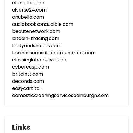
abosulte.com
aiverse24.com
anubella.com
audiobooksonaudible.com
beautenetwork.com
bitcoin-tracing.com
bodyandshapes.com
businessconsultantsroundrock.com
classicglobalnews.com
cybercusp.com
britaintt.com
deconds.com
easycartltd-
domesticcleaningservicesedinburgh.com
Links