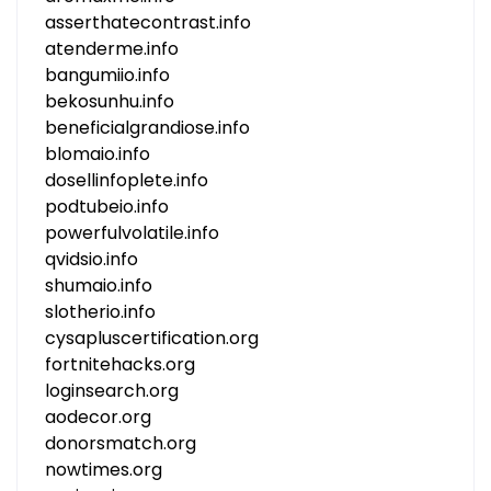
asserthatecontrast.info
atenderme.info
bangumiio.info
bekosunhu.info
beneficialgrandiose.info
blomaio.info
dosellinfoplete.info
podtubeio.info
powerfulvolatile.info
qvidsio.info
shumaio.info
slotherio.info
cysapluscertification.org
fortnitehacks.org
loginsearch.org
aodecor.org
donorsmatch.org
nowtimes.org