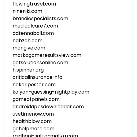
flowingtravel.com
nineniki.com
brandiospecialists.com
medicalcare7.com
adtennaball.com
nabzah.com
mongive.com
matkagameresultsview.com
getsolutionsonline.com
hispinner.org
criticalinsurance.info
nokariposter.com
kalyan-guessing-nightplay.com
gameofpanels.com
androidappsdownloader.com
usetimenow.com
healthblow.com
gohelpmate.com
rajdhani-satta-matka.com