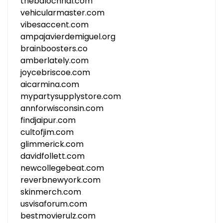
thebalochhal.com
vehicularmaster.com
vibesaccent.com
ampajavierdemiguel.org
brainboosters.co
amberlately.com
joycebriscoe.com
aicarmina.com
mypartysupplystore.com
annforwisconsin.com
findjaipur.com
cultofjim.com
glimmerick.com
davidfollett.com
newcollegebeat.com
reverbnewyork.com
skinmerch.com
usvisaforum.com
bestmovierulz.com