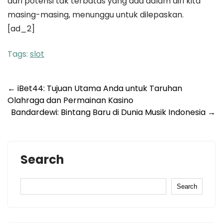
dari potensi tak terbatas yang ada dalam diri kita
masing-masing, menunggu untuk dilepaskan.
[ad_2]
Tags:
slot
Post
←
iBet44: Tujuan Utama Anda untuk Taruhan
Olahraga dan Permainan Kasino
navigation
Bandardewi: Bintang Baru di Dunia Musik Indonesia
→
Search
Search