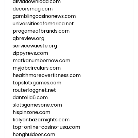
allviddownload.com
decorsmag.com
gamblingcasinonews.com
universitiesofamerica.net
progameofbrands.com
qbreview.org
servicewueste.org
zippyrevs.com
matkanumbernow.com
myjobcirculars.com
healthmoreoverfitness.com
topslotxgames.com
routerloggnet.net
dantella6.com
slotsgamesone.com
hispinzone.com
kalyanbazarnights.com
top-online-casino-usa.com
honghuidoor.com