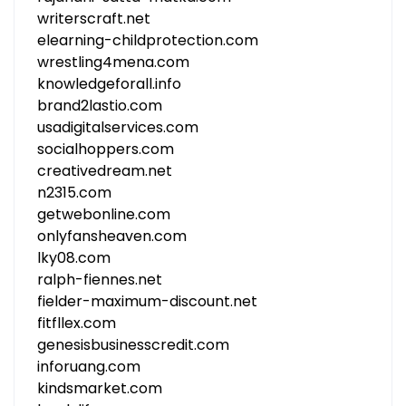
writerscraft.net
elearning-childprotection.com
wrestling4mena.com
knowledgeforall.info
brand2lastio.com
usadigitalservices.com
socialhoppers.com
creativedream.net
n2315.com
getwebonline.com
onlyfansheaven.com
lky08.com
ralph-fiennes.net
fielder-maximum-discount.net
fitfllex.com
genesisbusinesscredit.com
inforuang.com
kindsmarket.com