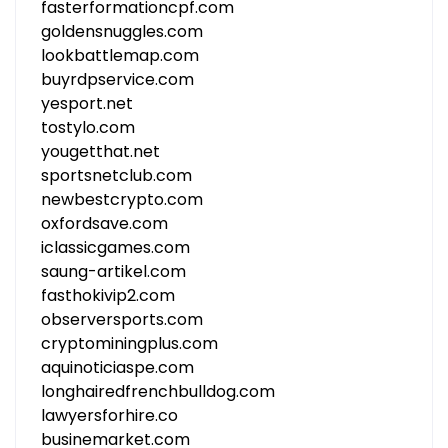
fasterformationcpf.com
goldensnuggles.com
lookbattlemap.com
buyrdpservice.com
yesport.net
tostylo.com
yougetthat.net
sportsnetclub.com
newbestcrypto.com
oxfordsave.com
iclassicgames.com
saung-artikel.com
fasthokivip2.com
observersports.com
cryptominingplus.com
aquinoticiaspe.com
longhairedfrenchbulldog.com
lawyersforhire.co
businemarket.com