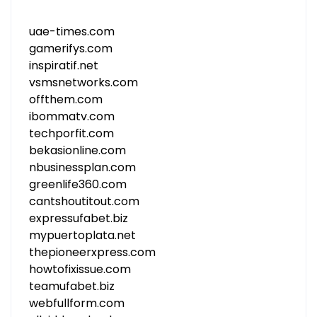
uae-times.com
gamerifys.com
inspiratif.net
vsmsnetworks.com
offthem.com
ibommatv.com
techporfit.com
bekasionline.com
nbusinessplan.com
greenlife360.com
cantshoutitout.com
expressufabet.biz
mypuertoplata.net
thepioneerxpress.com
howtofixissue.com
teamufabet.biz
webfullform.com