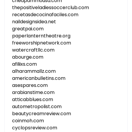
cheapammousa.com
thepositiveladiessoccerclub.com
recetasdecocinafaciles.com
naildesignsidea.net
greatpai.com
paperlanterntheatre.org
freeworshipnetwork.com
watercraftllc.com
abourge.com
afiliixs.com
alharammallz.com
americanbulletins.com
asespares.com
arabianstime.com
atticabblues.com
autometropolist.com
beautycreamreview.com
coinmoh.com
cyclopsreview.com