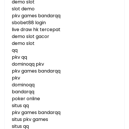
demo slot
slot demo
pkv games bandarqq
sbobet88 login
live draw hk tercepat
demo slot gacor
demo slot
qq
pkv qq
dominoqq pkv
pkv games bandarqq
pkv
dominoqq
bandarqq
poker online
situs qq
pkv games bandarqq
situs pkv games
situs qq