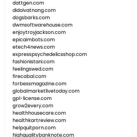
dattgen.com
didoivatnang.com
dogsbarks.com
dwmsoftwarehouse.com
enjoytroyjackson.com
epicaimbots.com
etech4news.com
expresspsychedelicsshop.com
fashionistani.com
feelingswed.com
firecabal.com
forbessmagazine.com
globalmarketlivetoday.com
gpl-license.com
grow2every.com
healthhousecare.com
healthkartreview.com
helpquitporn.com
highqualitybanknote.com