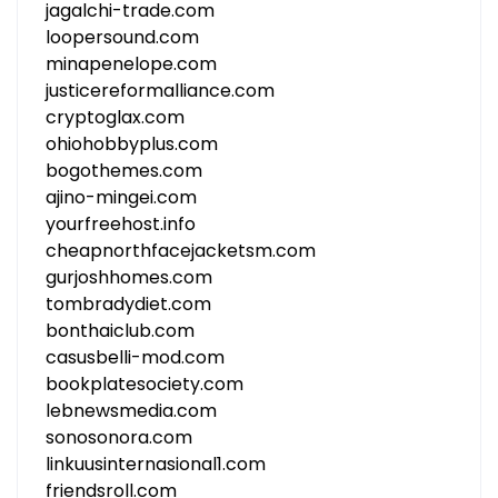
jagalchi-trade.com
loopersound.com
minapenelope.com
justicereformalliance.com
cryptoglax.com
ohiohobbyplus.com
bogothemes.com
ajino-mingei.com
yourfreehost.info
cheapnorthfacejacketsm.com
gurjoshhomes.com
tombradydiet.com
bonthaiclub.com
casusbelli-mod.com
bookplatesociety.com
lebnewsmedia.com
sonosonora.com
linkuusinternasional1.com
friendsroll.com