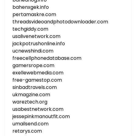
bahenxgek.info
pertamaskre.com
threadsvideoandphotodownloader.com
techgiddy.com
usalivenetwork.com
jackpotrushonline.info
ucnewshindi.com
freecellphonedatabase.com
gamersrope.com
exellewebmedia.com
free-gamestop.com
sinbadtravels.com
ukmagzine.com
wareztech.org
usabestnetwork.com
jessepinkmanoutfit.com
umailsend.com
retarys.com