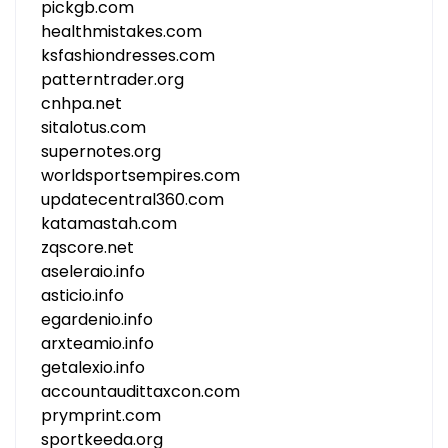
pickgb.com
healthmistakes.com
ksfashiondresses.com
patterntrader.org
cnhpa.net
sitalotus.com
supernotes.org
worldsportsempires.com
updatecentral360.com
katamastah.com
zqscore.net
aseleraio.info
asticio.info
egardenio.info
arxteamio.info
getalexio.info
accountaudittaxcon.com
prymprint.com
sportkeeda.org