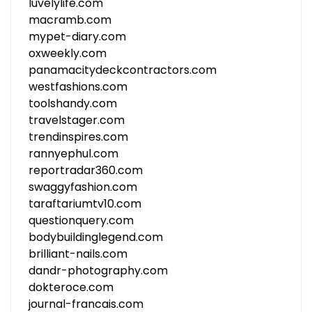
luvelylife.com
macramb.com
mypet-diary.com
oxweekly.com
panamacitydeckcontractors.com
westfashions.com
toolshandy.com
travelstager.com
trendinspires.com
rannyephul.com
reportradar360.com
swaggyfashion.com
taraftariumtv10.com
questionquery.com
bodybuildinglegend.com
brilliant-nails.com
dandr-photography.com
dokteroce.com
journal-francais.com