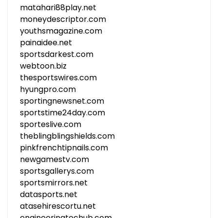
matahari88play.net
moneydescriptor.com
youthsmagazine.com
painaidee.net
sportsdarkest.com
webtoon.biz
thesportswires.com
hyungpro.com
sportingnewsnet.com
sportstime24day.com
sporteslive.com
theblingblingshields.com
pinkfrenchtipnails.com
newgamestv.com
sportsgallerys.com
sportsmirrors.net
datasports.net
atasehirescortu.net
engineeringtechub.com