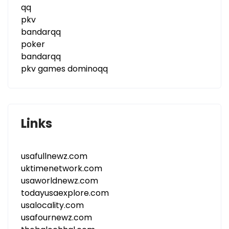
qq
pkv
bandarqq
poker
bandarqq
pkv games dominoqq
Links
usafullnewz.com
uktimenetwork.com
usaworldnewz.com
todayusaexplore.com
usalocality.com
usafournewz.com