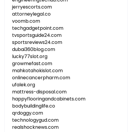
jerryescorts.com
attorneylegal.co
voomb.com
techgadgetpoint.com
tvsportsguide24.com
sportsreviews24.com
dubai360blog.com
lucky77slot.org
growmefast.com
mahkotahokislot.com
onlinecancerpharm.com
ufalek.org
mattress-disposal.com
happyflooringandcabinets.com
bodybuildinglife.co
qrdoggy.com
technologygud.com
realshocknews.com