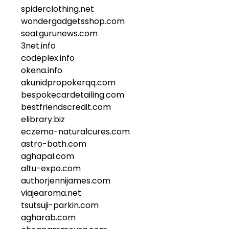
spiderclothing.net
wondergadgetsshop.com
seatgurunews.com
3net.info
codeplex.info
okena.info
akunidpropokerqq.com
bespokecardetailing.com
bestfriendscredit.com
elibrary.biz
eczema-naturalcures.com
astro-bath.com
aghapal.com
altu-expo.com
authorjennijames.com
viajearoma.net
tsutsuji-parkin.com
agharab.com