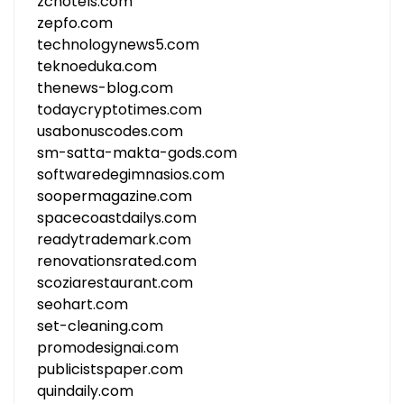
zchotels.com
zepfo.com
technologynews5.com
teknoeduka.com
thenews-blog.com
todaycryptotimes.com
usabonuscodes.com
sm-satta-makta-gods.com
softwaredegimnasios.com
soopermagazine.com
spacecoastdailys.com
readytrademark.com
renovationsrated.com
scoziarestaurant.com
seohart.com
set-cleaning.com
promodesignai.com
publicistspaper.com
quindaily.com