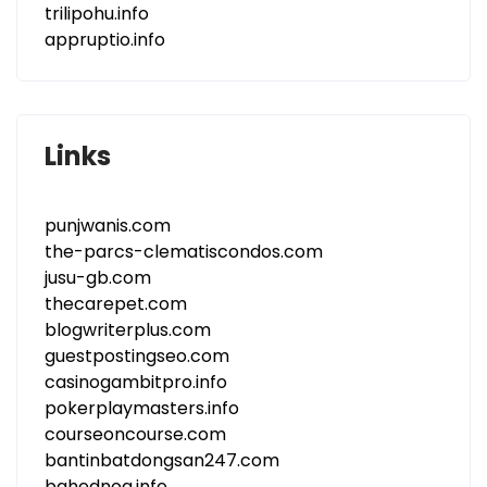
trilipohu.info
appruptio.info
Links
punjwanis.com
the-parcs-clematiscondos.com
jusu-gb.com
thecarepet.com
blogwriterplus.com
guestpostingseo.com
casinogambitpro.info
pokerplaymasters.info
courseoncourse.com
bantinbatdongsan247.com
bahednog.info