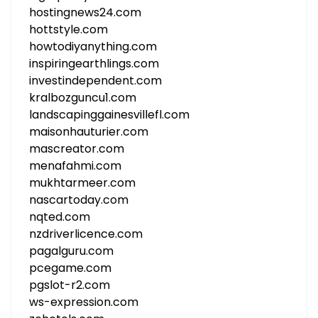
hostingnews24.com
hottstyle.com
howtodiyanything.com
inspiringearthlings.com
investindependent.com
kralbozguncu1.com
landscapinggainesvillefl.com
maisonhauturier.com
mascreator.com
menafahmi.com
mukhtarmeer.com
nascartoday.com
nqted.com
nzdriverlicence.com
pagalguru.com
pcegame.com
pgslot-r2.com
ws-expression.com