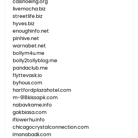
casinoeing.org
livemocha.biz
streetlife.biz
hyves.biz
enoughinfo.net
pinhive.net
warnabet.net
bollym4u.me
bolly2tollyblog.me
pandaclub.me
flyttevask.io
byhous.com
hartfordplazahotel.com
m-918kissapk.com
nabavkame.info
gakbiasa.com
iflowerhu.info
chicagocrystalconnection.com
imanabadii.com