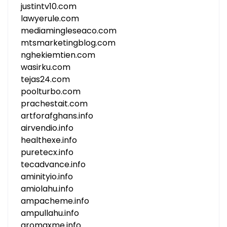
justintv10.com
lawyerule.com
mediamingleseaco.com
mtsmarketingblog.com
nghekiemtien.com
wasirku.com
tejas24.com
poolturbo.com
prachestait.com
artforafghans.info
airvendio.info
healthexe.info
puretecx.info
tecadvance.info
aminityio.info
amiolahu.info
ampacheme.info
ampullahu.info
aromaxme.info