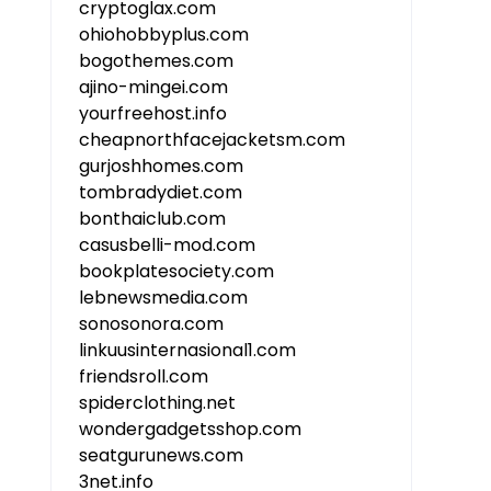
cryptoglax.com
ohiohobbyplus.com
bogothemes.com
ajino-mingei.com
yourfreehost.info
cheapnorthfacejacketsm.com
gurjoshhomes.com
tombradydiet.com
bonthaiclub.com
casusbelli-mod.com
bookplatesociety.com
lebnewsmedia.com
sonosonora.com
linkuusinternasional1.com
friendsroll.com
spiderclothing.net
wondergadgetsshop.com
seatgurunews.com
3net.info