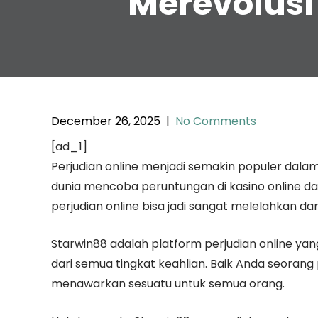
Merevolusi
December 26, 2025
|
No Comments
[ad_1]
Perjudian online menjadi semakin populer dalam
dunia mencoba peruntungan di kasino online da
perjudian online bisa jadi sangat melelahkan da
Starwin88 adalah platform perjudian online ya
dari semua tingkat keahlian. Baik Anda seoran
menawarkan sesuatu untuk semua orang.