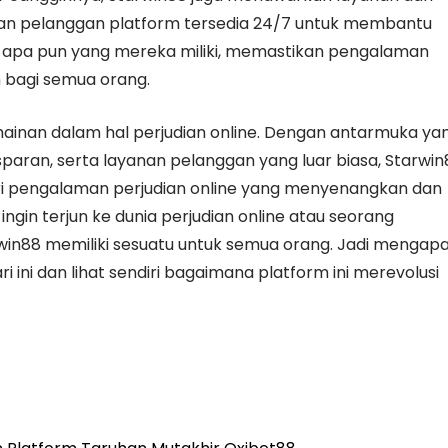
nan pelanggan platform tersedia 24/7 untuk membantu
 apa pun yang mereka miliki, memastikan pengalaman
bagi semua orang.
inan dalam hal perjudian online. Dengan antarmuka ya
aran, serta layanan pelanggan yang luar biasa, Starwin
ri pengalaman perjudian online yang menyenangkan dan
gin terjun ke dunia perjudian online atau seorang
win88 memiliki sesuatu untuk semua orang. Jadi mengap
ni dan lihat sendiri bagaimana platform ini merevolusi