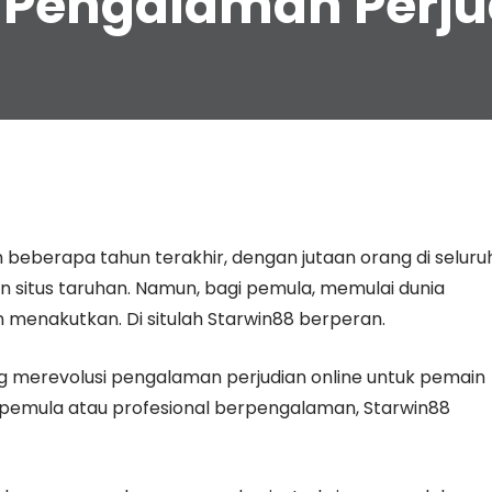
 Pengalaman Perju
 beberapa tahun terakhir, dengan jutaan orang di seluru
n situs taruhan. Namun, bagi pemula, memulai dunia
n menakutkan. Di situlah Starwin88 berperan.
ng merevolusi pengalaman perjudian online untuk pemain
g pemula atau profesional berpengalaman, Starwin88