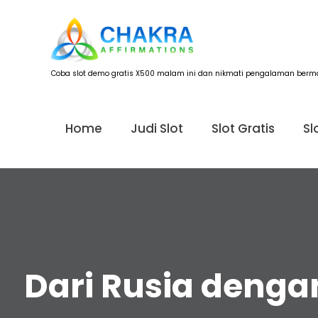
Skip
to
content
Coba slot demo gratis X500 malam ini dan nikmati pengalaman bermai
Home
Judi Slot
Slot Gratis
S
Dari Rusia deng