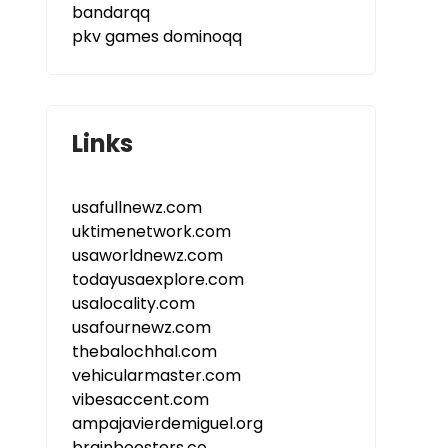
bandarqq
pkv games dominoqq
Links
usafullnewz.com
uktimenetwork.com
usaworldnewz.com
todayusaexplore.com
usalocality.com
usafournewz.com
thebalochhal.com
vehicularmaster.com
vibesaccent.com
ampajavierdemiguel.org
brainboosters.co