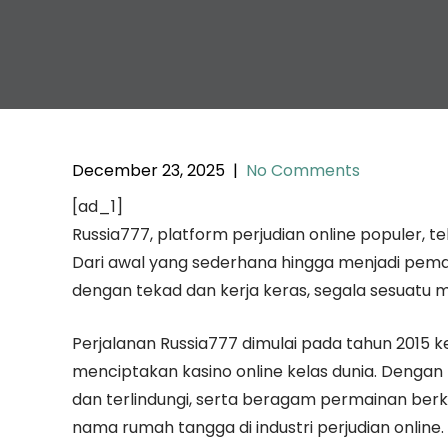
December 23, 2025
|
No Comments
[ad_1]
Russia777, platform perjudian online populer, 
Dari awal yang sederhana hingga menjadi pema
dengan tekad dan kerja keras, segala sesuatu mu
Perjalanan Russia777 dimulai pada tahun 2015 
menciptakan kasino online kelas dunia. Denga
dan terlindungi, serta beragam permainan berk
nama rumah tangga di industri perjudian online.