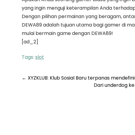
yang ingin menguji keterampilan Anda terhadap
Dengan pilihan permainan yang beragam, anta
DEWA89 adalah tujuan utama bagi gamer di ma
mulai bermain game dengan DEWA89!
[ad_2]
Tags:
slot
Post
←
XYZKLUB: Klub Sosial Baru terpanas mendefin
Dari underdog ke
navigation