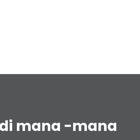
r di mana -mana