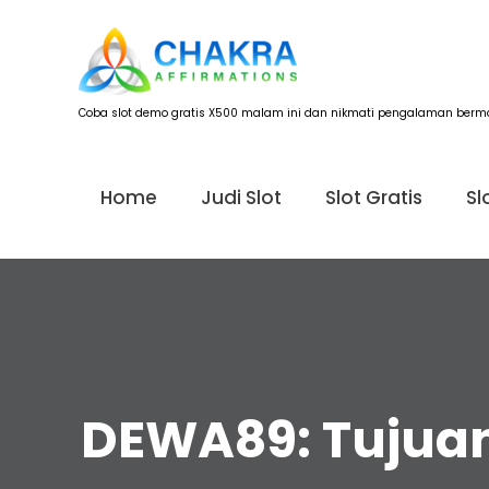
Skip
to
content
Coba slot demo gratis X500 malam ini dan nikmati pengalaman bermai
Home
Judi Slot
Slot Gratis
S
DEWA89: Tujuan