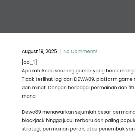
August 19, 2025
|
No Comments
[ad_1]
Apakah Anda seorang gamer yang bersemangat m
Tidak terlihat lagi dari DEWA89, platform gam
dan minat. Dengan berbagai permainan dan fitu
mana.
Dewa89 menawarkan sejumlah besar permainan unt
blackjack hingga judul terbaru dan paling popu
strategi, permainan peran, atau penembak yan