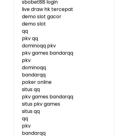
sbobet88 login
live draw hk tercepat
demo slot gacor
demo slot
qq
pkv qq
dominoqq pkv
pkv games bandarqq
pkv
dominoqq
bandarqq
poker online
situs qq
pkv games bandarqq
situs pkv games
situs qq
qq
pkv
bandarqq