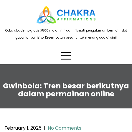
Skip
to
content
Coba slot demo gratis X500 malam ini dan nikmati pengalaman bermain slot
gacor tanpa risiko. Kesempatan besar untuk menang ada di sini!
Gwinbola: Tren besar berikutnya
dalam permainan online
February 1, 2025
|
No Comments