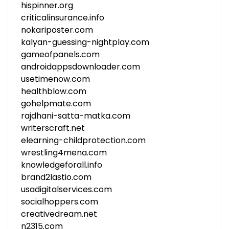
hispinner.org
criticalinsurance.info
nokariposter.com
kalyan-guessing-nightplay.com
gameofpanels.com
androidappsdownloader.com
usetimenow.com
healthblow.com
gohelpmate.com
rajdhani-satta-matka.com
writerscraft.net
elearning-childprotection.com
wrestling4mena.com
knowledgeforall.info
brand2lastio.com
usadigitalservices.com
socialhoppers.com
creativedream.net
n2315.com