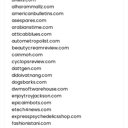
alharammallz.com
americanbulletins.com
asespares.com
arabianstime.com
atticabblues.com
autometropolist.com
beautycreamreview.com
coinmoh.com
cyclopsreview.com
dattgen.com
didoivatnang.com
dogsbarks.com
dwmsoftwarehouse.com
enjoytroyjackson.com
epicaimbots.com
etech4news.com
expresspsychedelicsshop.com
fashionistani.com