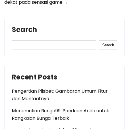
dekat pada sensasi game
→
Search
Search
Recent Posts
Pengertian Plisbet: Gambaran Umum Fitur
dan Manfaatnya
Menemukan Bunga99: Panduan Anda untuk
Rangkaian Bunga Terbaik