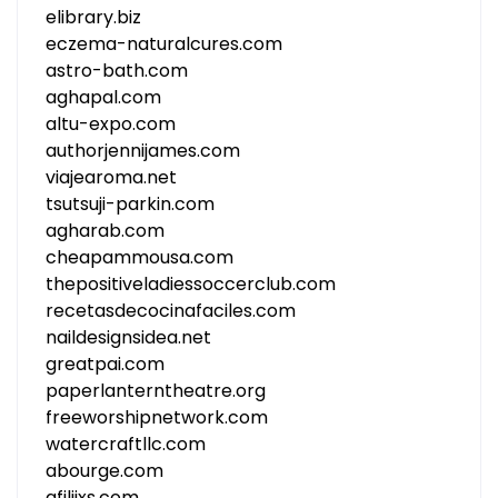
elibrary.biz
eczema-naturalcures.com
astro-bath.com
aghapal.com
altu-expo.com
authorjennijames.com
viajearoma.net
tsutsuji-parkin.com
agharab.com
cheapammousa.com
thepositiveladiessoccerclub.com
recetasdecocinafaciles.com
naildesignsidea.net
greatpai.com
paperlanterntheatre.org
freeworshipnetwork.com
watercraftllc.com
abourge.com
afiliixs.com