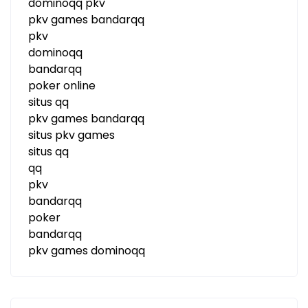
dominoqq pkv
pkv games bandarqq
pkv
dominoqq
bandarqq
poker online
situs qq
pkv games bandarqq
situs pkv games
situs qq
qq
pkv
bandarqq
poker
bandarqq
pkv games dominoqq