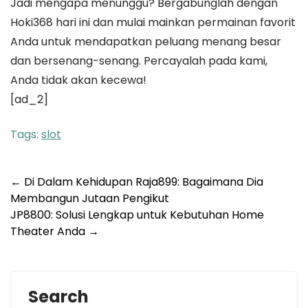
Jadi mengapa menunggu? Bergabunglah dengan
Hoki368 hari ini dan mulai mainkan permainan favorit
Anda untuk mendapatkan peluang menang besar
dan bersenang-senang. Percayalah pada kami,
Anda tidak akan kecewa!
[ad_2]
Tags:
slot
Post
←
Di Dalam Kehidupan Raja899: Bagaimana Dia
Membangun Jutaan Pengikut
navigation
JP8800: Solusi Lengkap untuk Kebutuhan Home
Theater Anda
→
Search