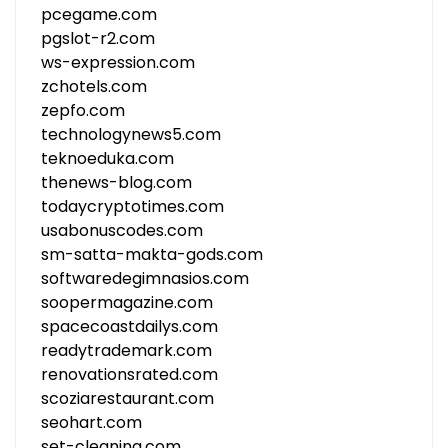
pcegame.com
pgslot-r2.com
ws-expression.com
zchotels.com
zepfo.com
technologynews5.com
teknoeduka.com
thenews-blog.com
todaycryptotimes.com
usabonuscodes.com
sm-satta-makta-gods.com
softwaredegimnasios.com
soopermagazine.com
spacecoastdailys.com
readytrademark.com
renovationsrated.com
scoziarestaurant.com
seohart.com
set-cleaning.com