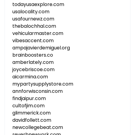
todayusaexplore.com
usalocality.com
usafournewz.com
thebalochhal.com
vehicularmaster.com
vibesaccent.com
ampajavierdemiguel.org
brainboosters.co
amberlately.com
joycebriscoe.com
aicarmina.com
mypartysupplystore.com
annforwisconsin.com
findjaipur.com
cultofjim.com
glimmerick.com
davidfollett.com
newcollegebeat.com
reverbnewyork.com