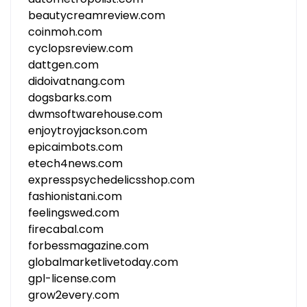
beautycreamreview.com
coinmoh.com
cyclopsreview.com
dattgen.com
didoivatnang.com
dogsbarks.com
dwmsoftwarehouse.com
enjoytroyjackson.com
epicaimbots.com
etech4news.com
expresspsychedelicsshop.com
fashionistani.com
feelingswed.com
firecabal.com
forbessmagazine.com
globalmarketlivetoday.com
gpl-license.com
grow2every.com