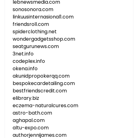
lebnewsmedia.com
sonosonora.com
linkuusinternasional1.com
friendsroll.com
spiderclothing.net
wondergadgetsshop.com
seatgurunews.com
3net.info
codeplex.info
okena.info
akunidpropokerqq.com
bespokecardetailing.com
bestfriendscredit.com
elibrary.biz
eczema-naturalcures.com
astro-bath.com
aghapal.com
altu-expo.com
authorjennijames.com