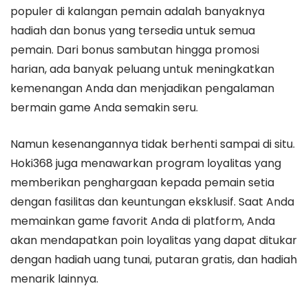
populer di kalangan pemain adalah banyaknya
hadiah dan bonus yang tersedia untuk semua
pemain. Dari bonus sambutan hingga promosi
harian, ada banyak peluang untuk meningkatkan
kemenangan Anda dan menjadikan pengalaman
bermain game Anda semakin seru.
Namun kesenangannya tidak berhenti sampai di situ.
Hoki368 juga menawarkan program loyalitas yang
memberikan penghargaan kepada pemain setia
dengan fasilitas dan keuntungan eksklusif. Saat Anda
memainkan game favorit Anda di platform, Anda
akan mendapatkan poin loyalitas yang dapat ditukar
dengan hadiah uang tunai, putaran gratis, dan hadiah
menarik lainnya.