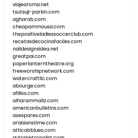
viajearoma.net
tsutsuji-parkin.com
agharab.com
cheapammousa.com
thepositiveladiessoccerclub.com
recetasdecocinafaciles.com
naildesignsidea.net
greatpai.com
paperlanterntheatre.org
freeworshipnetwork.com
watercraftllc.com
abourge.com
afiliixs.com
alharammallz.com
americanbulletins.com
asespares.com
arabianstime.com
atticabblues.com
autometropolist.com