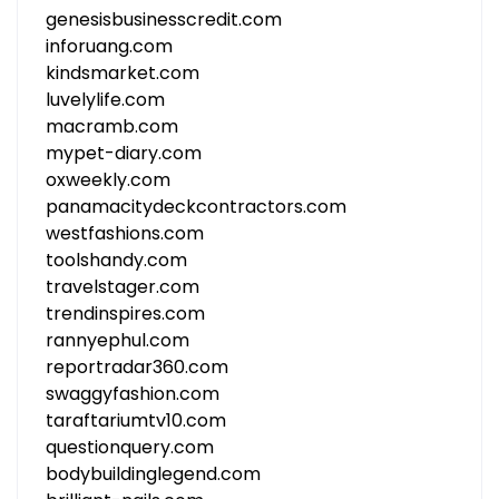
genesisbusinesscredit.com
inforuang.com
kindsmarket.com
luvelylife.com
macramb.com
mypet-diary.com
oxweekly.com
panamacitydeckcontractors.com
westfashions.com
toolshandy.com
travelstager.com
trendinspires.com
rannyephul.com
reportradar360.com
swaggyfashion.com
taraftariumtv10.com
questionquery.com
bodybuildinglegend.com