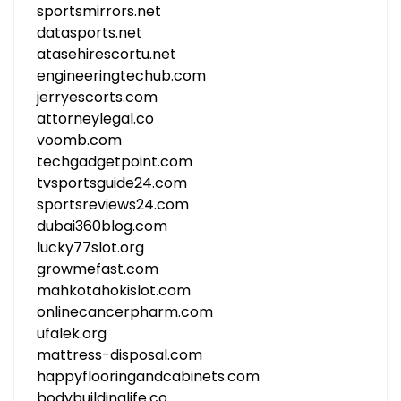
sportsmirrors.net
datasports.net
atasehirescortu.net
engineeringtechub.com
jerryescorts.com
attorneylegal.co
voomb.com
techgadgetpoint.com
tvsportsguide24.com
sportsreviews24.com
dubai360blog.com
lucky77slot.org
growmefast.com
mahkotahokislot.com
onlinecancerpharm.com
ufalek.org
mattress-disposal.com
happyflooringandcabinets.com
bodybuildinglife.co