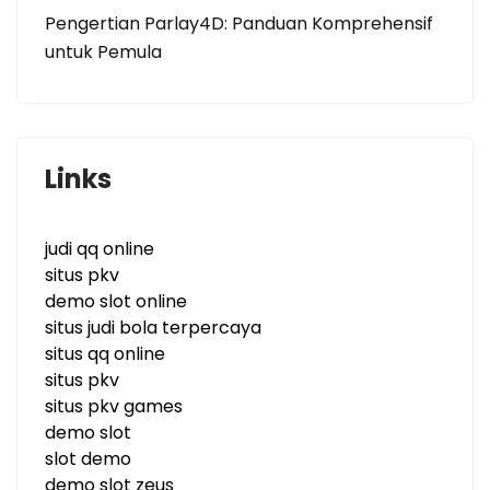
Pengertian Parlay4D: Panduan Komprehensif
untuk Pemula
Links
judi qq online
situs pkv
demo slot online
situs judi bola terpercaya
situs qq online
situs pkv
situs pkv games
demo slot
slot demo
demo slot zeus