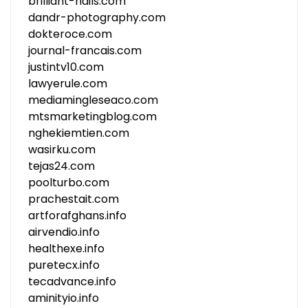
brilliant-nails.com
dandr-photography.com
dokteroce.com
journal-francais.com
justintv10.com
lawyerule.com
mediamingleseaco.com
mtsmarketingblog.com
nghekiemtien.com
wasirku.com
tejas24.com
poolturbo.com
prachestait.com
artforafghans.info
airvendio.info
healthexe.info
puretecx.info
tecadvance.info
aminityio.info