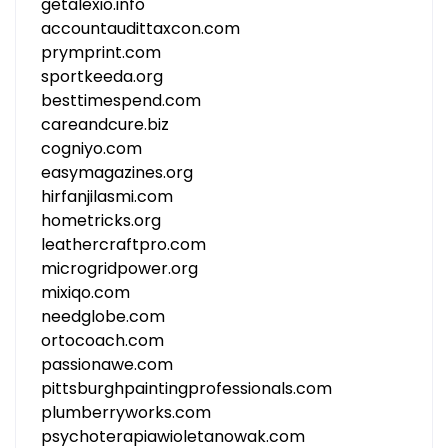
getalexio.info
accountaudittaxcon.com
prymprint.com
sportkeeda.org
besttimespend.com
careandcure.biz
cogniyo.com
easymagazines.org
hirfanjilasmi.com
hometricks.org
leathercraftpro.com
microgridpower.org
mixiqo.com
needglobe.com
ortocoach.com
passionawe.com
pittsburghpaintingprofessionals.com
plumberryworks.com
psychoterapiawioletanowak.com