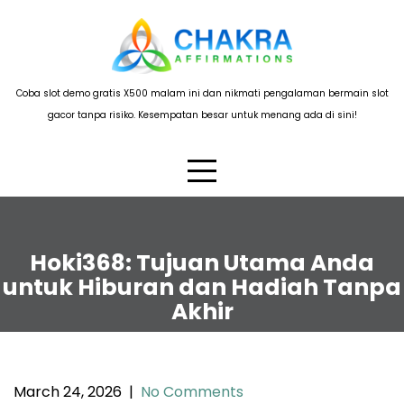
Skip
to
content
Coba slot demo gratis X500 malam ini dan nikmati pengalaman bermain slot
gacor tanpa risiko. Kesempatan besar untuk menang ada di sini!
Hoki368: Tujuan Utama Anda
untuk Hiburan dan Hadiah Tanpa
Akhir
March 24, 2026
|
No Comments