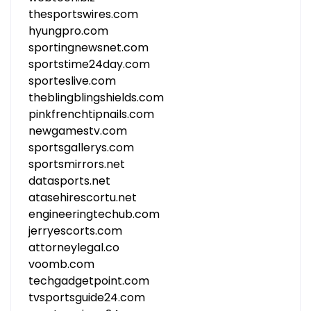
thesportswires.com
hyungpro.com
sportingnewsnet.com
sportstime24day.com
sporteslive.com
theblingblingshields.com
pinkfrenchtipnails.com
newgamestv.com
sportsgallerys.com
sportsmirrors.net
datasports.net
atasehirescortu.net
engineeringtechub.com
jerryescorts.com
attorneylegal.co
voomb.com
techgadgetpoint.com
tvsportsguide24.com