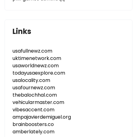
Links
usafullnewz.com
uktimenetwork.com
usaworldnewz.com
todayusaexplore.com
usalocality.com
usafournewz.com
thebalochhal.com
vehicularmaster.com
vibesaccent.com
ampajavierdemiguel.org
brainboosters.co
amberlately.com