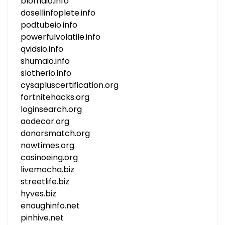
blomaio.info
dosellinfoplete.info
podtubeio.info
powerfulvolatile.info
qvidsio.info
shumaio.info
slotherio.info
cysapluscertification.org
fortnitehacks.org
loginsearch.org
aodecor.org
donorsmatch.org
nowtimes.org
casinoeing.org
livemocha.biz
streetlife.biz
hyves.biz
enoughinfo.net
pinhive.net