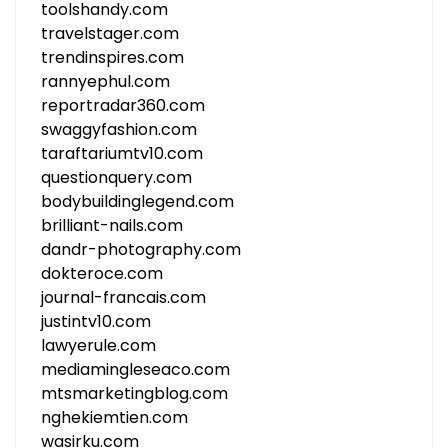
toolshandy.com
travelstager.com
trendinspires.com
rannyephul.com
reportradar360.com
swaggyfashion.com
taraftariumtv10.com
questionquery.com
bodybuildinglegend.com
brilliant-nails.com
dandr-photography.com
dokteroce.com
journal-francais.com
justintv10.com
lawyerule.com
mediamingleseaco.com
mtsmarketingblog.com
nghekiemtien.com
wasirku.com