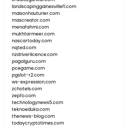
landscapinggainesvillefl.com
maisonhauturier.com
mascreator.com
menafahmi.com
mukhtarmeer.com
nascartoday.com
nqted.com
nzdriverlicence.com
pagalguru.com
pcegame.com
pgslot-r2.com
ws-expression.com
zchotels.com
zepfo.com
technologynews5.com
teknoeduka.com
thenews-blog.com
todaycryptotimes.com