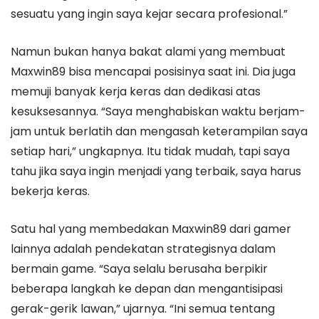
sesuatu yang ingin saya kejar secara profesional.”
Namun bukan hanya bakat alami yang membuat
Maxwin89 bisa mencapai posisinya saat ini. Dia juga
memuji banyak kerja keras dan dedikasi atas
kesuksesannya. “Saya menghabiskan waktu berjam-
jam untuk berlatih dan mengasah keterampilan saya
setiap hari,” ungkapnya. Itu tidak mudah, tapi saya
tahu jika saya ingin menjadi yang terbaik, saya harus
bekerja keras.
Satu hal yang membedakan Maxwin89 dari gamer
lainnya adalah pendekatan strategisnya dalam
bermain game. “Saya selalu berusaha berpikir
beberapa langkah ke depan dan mengantisipasi
gerak-gerik lawan,” ujarnya. “Ini semua tentang