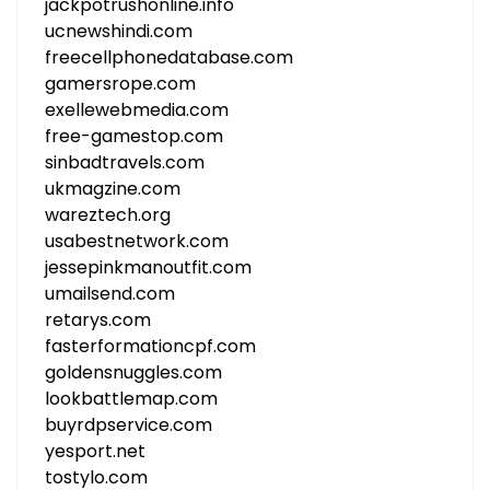
jackpotrushonline.info
ucnewshindi.com
freecellphonedatabase.com
gamersrope.com
exellewebmedia.com
free-gamestop.com
sinbadtravels.com
ukmagzine.com
wareztech.org
usabestnetwork.com
jessepinkmanoutfit.com
umailsend.com
retarys.com
fasterformationcpf.com
goldensnuggles.com
lookbattlemap.com
buyrdpservice.com
yesport.net
tostylo.com