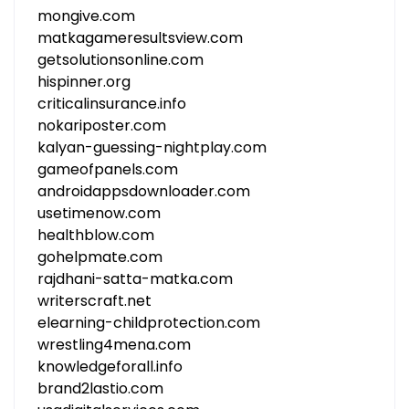
mongive.com
matkagameresultsview.com
getsolutionsonline.com
hispinner.org
criticalinsurance.info
nokariposter.com
kalyan-guessing-nightplay.com
gameofpanels.com
androidappsdownloader.com
usetimenow.com
healthblow.com
gohelpmate.com
rajdhani-satta-matka.com
writerscraft.net
elearning-childprotection.com
wrestling4mena.com
knowledgeforall.info
brand2lastio.com