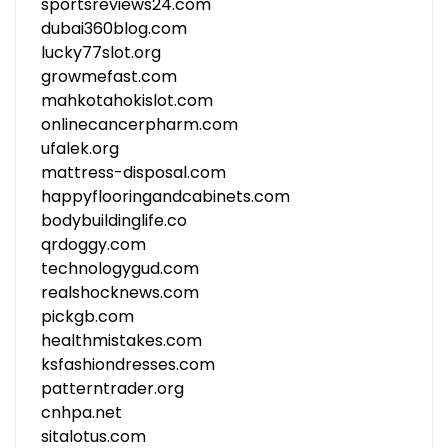
sportsreviews24.com
dubai360blog.com
lucky77slot.org
growmefast.com
mahkotahokislot.com
onlinecancerpharm.com
ufalek.org
mattress-disposal.com
happyflooringandcabinets.com
bodybuildinglife.co
qrdoggy.com
technologygud.com
realshocknews.com
pickgb.com
healthmistakes.com
ksfashiondresses.com
patterntrader.org
cnhpa.net
sitalotus.com