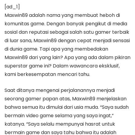
[ad_1]
Maxwin89 adalah nama yang membuat heboh di
komunitas game. Dengan banyak pengikut di media
sosial dan reputasi sebagai salah satu gamer terbaik
di luar sana, Maxwin89 dengan cepat menjadi sensasi
di dunia game. Tapi apa yang membedakan
Maxwin89 dari yang lain? Apa yang ada dalam pikiran
superstar game ini? Dalam wawancara eksklusif,
kami berkesempatan mencari tahu.
Saat ditanya mengenai perjalanannya menjadi
seorang gamer papan atas, Maxwin89 menjelaskan
bahwa semua itu dimulai dari usia muda. “Saya sudah
bermain video game selama yang saya ingat,”
katanya. “Saya selalu mempunyai hasrat untuk
bermain game dan saya tahu bahwa itu adalah