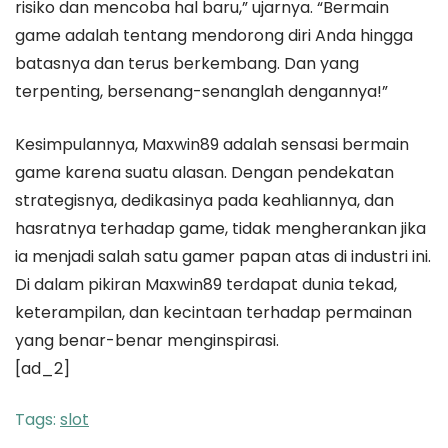
risiko dan mencoba hal baru,” ujarnya. “Bermain
game adalah tentang mendorong diri Anda hingga
batasnya dan terus berkembang. Dan yang
terpenting, bersenang-senanglah dengannya!”
Kesimpulannya, Maxwin89 adalah sensasi bermain
game karena suatu alasan. Dengan pendekatan
strategisnya, dedikasinya pada keahliannya, dan
hasratnya terhadap game, tidak mengherankan jika
ia menjadi salah satu gamer papan atas di industri ini.
Di dalam pikiran Maxwin89 terdapat dunia tekad,
keterampilan, dan kecintaan terhadap permainan
yang benar-benar menginspirasi.
[ad_2]
Tags:
slot