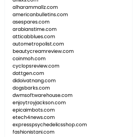
alharammallz.com
americanbulletins.com
asespares.com
arabianstime.com
atticabblues.com
autometropolist.com
beautycreamreview.com
coinmoh.com
cyclopsreview.com
dattgen.com
didoivatnang.com
dogsbarks.com
dwmsoftwarehouse.com
enjoytroyjackson.com
epicaimbots.com
etech4news.com
expresspsychedelicsshop.com
fashionistani.com