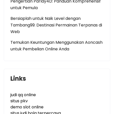
Pengertian Parlay4D: Panduan Komprehensif
untuk Pemula
Bersiaplah untuk Naik Level dengan
Tambang99: Destinasi Permainan Terpanas di
Web
Temukan Keuntungan Menggunakan Aoncash
untuk Pembelian Online Anda
Links
judi qq online
situs pkv
demo slot online
situs judi bola terpercaya