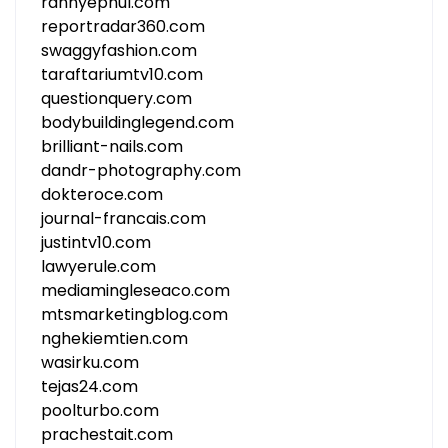
rannyephul.com
reportradar360.com
swaggyfashion.com
taraftariumtv10.com
questionquery.com
bodybuildinglegend.com
brilliant-nails.com
dandr-photography.com
dokteroce.com
journal-francais.com
justintv10.com
lawyerule.com
mediamingleseaco.com
mtsmarketingblog.com
nghekiemtien.com
wasirku.com
tejas24.com
poolturbo.com
prachestait.com