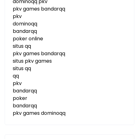
dominoqq pkv
pkv games bandarqq
pkv
dominoqq
bandarqq
poker online
situs qq
pkv games bandarqq
situs pkv games
situs qq
qq
pkv
bandarqq
poker
bandarqq
pkv games dominoqq