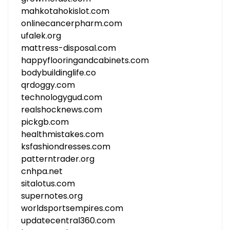
mahkotahokislot.com
onlinecancerpharm.com
ufalek.org
mattress-disposal.com
happyflooringandcabinets.com
bodybuildinglife.co
qrdoggy.com
technologygud.com
realshocknews.com
pickgb.com
healthmistakes.com
ksfashiondresses.com
patterntrader.org
cnhpa.net
sitalotus.com
supernotes.org
worldsportsempires.com
updatecentral360.com