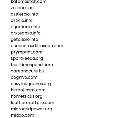
katamastah.com
zqscore.net
aseleraio.info
asticio.info
egardenio.info
arxteamio.info
getalexio.info
accountaudittaxcon.com
prymprint.com
sportkeeda.org
besttimespend.com
careandcure.biz
cogniyo.com
easymagazines.org
hirfanjilasmi.com
hometricks.org
leathercraftpro.com
microgridpower.org
mixiqo.com