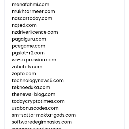
menafahmi.com
mukhtarmeer.com
nascartoday.com
nqted.com
nzdriverlicence.com
pagalguru.com
pcegame.com
pgslot-r2.com
ws-expression.com
zchotels.com
zepfo.com
technologynews5.com
teknoeduka.com
thenews-blog.com
todaycryptotimes.com
usabonuscodes.com
sm-satta-makta-gods.com
softwaredegimnasios.com
soopermagazine.com