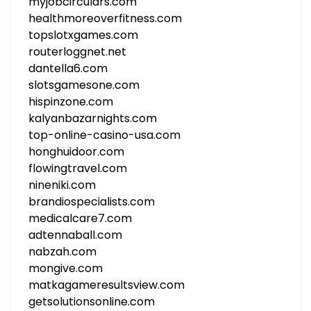
myjobcirculars.com
healthmoreoverfitness.com
topslotxgames.com
routerloggnet.net
dantella6.com
slotsgamesone.com
hispinzone.com
kalyanbazarnights.com
top-online-casino-usa.com
honghuidoor.com
flowingtravel.com
nineniki.com
brandiospecialists.com
medicalcare7.com
adtennaball.com
nabzah.com
mongive.com
matkagameresultsview.com
getsolutionsonline.com