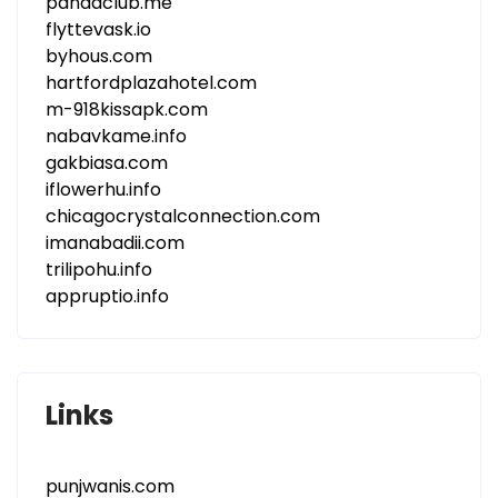
pandaclub.me
flyttevask.io
byhous.com
hartfordplazahotel.com
m-918kissapk.com
nabavkame.info
gakbiasa.com
iflowerhu.info
chicagocrystalconnection.com
imanabadii.com
trilipohu.info
appruptio.info
Links
punjwanis.com