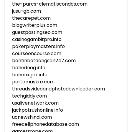
the-parcs-clematiscondos.com
jusu-gb.com
thecarepet.com
blogwriterplus.com
guestpostingseo.com
casinogambitpro.info
pokerplaymasters.info
courseoncourse.com
bantinbatdongsan247.com
bahednog.info
bahenxgek.info
pertamaskre.com
threadsvideoandphotodownloader.com
techgiddy.com
usalivenetwork.com
jackpotrushonline.info
ucnewshindi.com
freecellphonedatabase.com
gamersrope.com