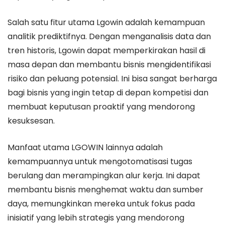
Salah satu fitur utama Lgowin adalah kemampuan
analitik prediktifnya. Dengan menganalisis data dan
tren historis, Lgowin dapat memperkirakan hasil di
masa depan dan membantu bisnis mengidentifikasi
risiko dan peluang potensial. Ini bisa sangat berharga
bagi bisnis yang ingin tetap di depan kompetisi dan
membuat keputusan proaktif yang mendorong
kesuksesan.
Manfaat utama LGOWIN lainnya adalah
kemampuannya untuk mengotomatisasi tugas
berulang dan merampingkan alur kerja. Ini dapat
membantu bisnis menghemat waktu dan sumber
daya, memungkinkan mereka untuk fokus pada
inisiatif yang lebih strategis yang mendorong