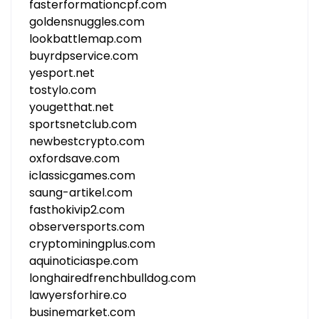
fasterformationcpf.com
goldensnuggles.com
lookbattlemap.com
buyrdpservice.com
yesport.net
tostylo.com
yougetthat.net
sportsnetclub.com
newbestcrypto.com
oxfordsave.com
iclassicgames.com
saung-artikel.com
fasthokivip2.com
observersports.com
cryptominingplus.com
aquinoticiaspe.com
longhairedfrenchbulldog.com
lawyersforhire.co
businemarket.com