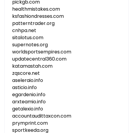
pickgb.com
healthmistakes.com
ksfashiondresses.com
patterntrader.org
cnhpa.net
sitalotus.com
supernotes.org
worldsportsempires.com
updatecentral360.com
katamastah.com
zqscore.net
aseleraio.info
asticio.info
egardenio.info
arxteamio.info
getalexio.info
accountaudittaxcon.com
prymprint.com
sportkeeda.org