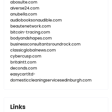
abosulte.com
aiverse24.com
anubella.com
audiobooksonaudible.com
beautenetwork.com
bitcoin-tracing.com
bodyandshapes.com
businessconsultantsroundrock.com
classicglobalnews.com
cybercusp.com
britaintt.com
deconds.com
easycartltd-
domesticcleaningservicesedinburgh.com
Links