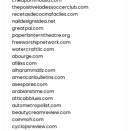
cheapammousa.com
thepositiveladiessoccerclub.com
recetasdecocinafaciles.com
naildesignsidea.net
greatpai.com
paperlanterntheatre.org
freeworshipnetwork.com
watercraftllc.com
abourge.com
afiliixs.com
alharammallz.com
americanbulletins.com
asespares.com
arabianstime.com
atticabblues.com
autometropolist.com
beautycreamreview.com
coinmoh.com
cyclopsreview.com