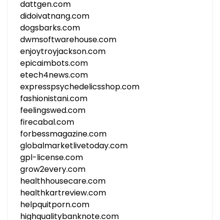
dattgen.com
didoivatnang.com
dogsbarks.com
dwmsoftwarehouse.com
enjoytroyjackson.com
epicaimbots.com
etech4news.com
expresspsychedelicsshop.com
fashionistani.com
feelingswed.com
firecabal.com
forbessmagazine.com
globalmarketlivetoday.com
gpl-license.com
grow2every.com
healthhousecare.com
healthkartreview.com
helpquitporn.com
highqualitybanknote.com