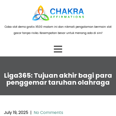
Skip
to
content
Coba slot demo gratis X500 malam ini dan nikmati pengalaman bermain slot
gacor tanpa risiko. Kesempatan besar untuk menang ada di sini!
Liga365: Tujuan akhir bagi para
penggemar taruhan olahraga
July 19, 2025
|
No Comments