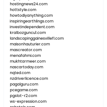
hostingnews24.com
hottstyle.com
howtodiyanything.com
inspiringearthlings.com
investindependent.com
kralbozguncu1.com
landscapinggainesvillefl.com
maisonhauturier.com
mascreator.com
menafahmi.com
mukhtarmeer.com
nascartoday.com
nqted.com
nzdriverlicence.com
pagalguru.com
pcegame.com
pgslot-r2.com
ws-expression.com