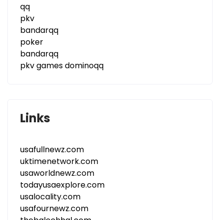
qq
pkv
bandarqq
poker
bandarqq
pkv games dominoqq
Links
usafullnewz.com
uktimenetwork.com
usaworldnewz.com
todayusaexplore.com
usalocality.com
usafournewz.com