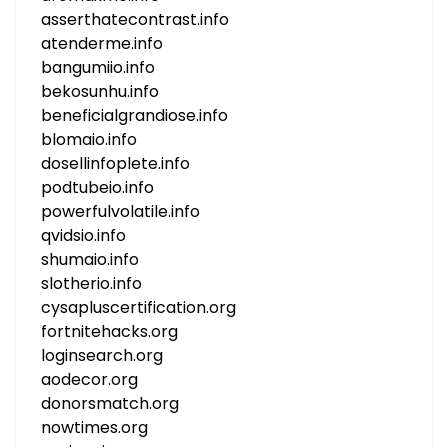
asserthatecontrast.info
atenderme.info
bangumiio.info
bekosunhu.info
beneficialgrandiose.info
blomaio.info
dosellinfoplete.info
podtubeio.info
powerfulvolatile.info
qvidsio.info
shumaio.info
slotherio.info
cysapluscertification.org
fortnitehacks.org
loginsearch.org
aodecor.org
donorsmatch.org
nowtimes.org