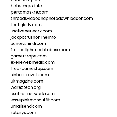
bahenxgek.info
pertamaskre.com
threadsvideoandphotodownloader.com
techgiddy.com
usalivenetwork.com
jackpotrushonline.info
ucnewshindi.com
freecellphonedatabase.com
gamersrope.com
exellewebmedia.com
free-gamestop.com
sinbadtravels.com
ukmagzine.com
wareztech.org
usabestnetwork.com
jessepinkmanoutfit.com
umailsend.com
retarys.com