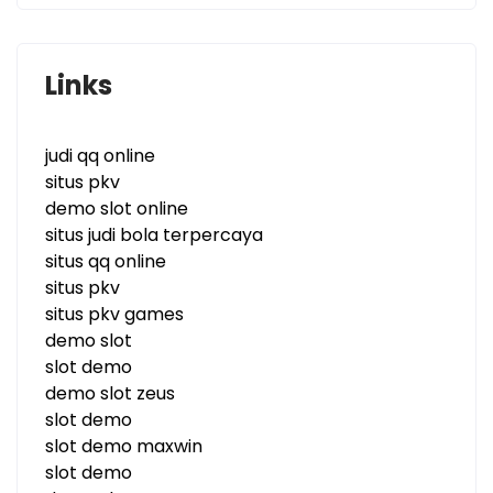
Links
judi qq online
situs pkv
demo slot online
situs judi bola terpercaya
situs qq online
situs pkv
situs pkv games
demo slot
slot demo
demo slot zeus
slot demo
slot demo maxwin
slot demo