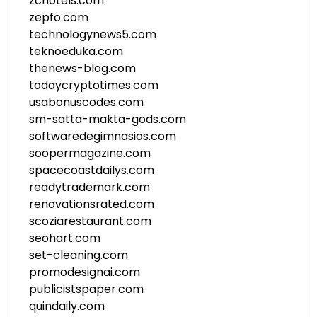
zchotels.com
zepfo.com
technologynews5.com
teknoeduka.com
thenews-blog.com
todaycryptotimes.com
usabonuscodes.com
sm-satta-makta-gods.com
softwaredegimnasios.com
soopermagazine.com
spacecoastdailys.com
readytrademark.com
renovationsrated.com
scoziarestaurant.com
seohart.com
set-cleaning.com
promodesignai.com
publicistspaper.com
quindaily.com