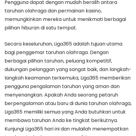
Pengguna dapat dengan mudah beralih antara
taruhan olahraga dan permainan kasino,
memungkinkan mereka untuk menikmati berbagai
pilihan hiburan di satu tempat.
Secara keseluruhan, Liga365 adalah tujuan utama
bagi penggemar taruhan olahraga. Dengan
berbagai pilihan taruhan, peluang kompetitif,
dukungan pelanggan yang sangat baik, dan langkah-
langkah keamanan terkemuka, Liga365 memberikan
pengguna pengalaman taruhan yang aman dan
menyenangkan. Apakah Anda seorang petaruh
berpengalaman atau baru di dunia taruhan olahraga,
Liga365 memiliki semua yang Anda butuhkan untuk
membawa taruhan Anda ke tingkat berikutnya.
Kunjungi Liga365 hari ini dan mulailah menempatkan