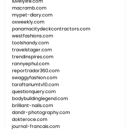
luvelylife.com
macramb.com
mypet-diary.com
oxweekly.com
panamacitydeckcontractors.com
westfashions.com
toolshandy.com
travelstager.com
trendinspires.com
rannyephul.com
reportradar360.com
swaggyfashion.com
taraftariumtv10.com
questionquery.com
bodybuildinglegend.com
brilliant-nails.com
dandr-photography.com
dokteroce.com
journal-francais.com