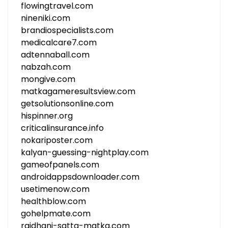
flowingtravel.com
nineniki.com
brandiospecialists.com
medicalcare7.com
adtennaball.com
nabzah.com
mongive.com
matkagameresultsview.com
getsolutionsonline.com
hispinner.org
criticalinsurance.info
nokariposter.com
kalyan-guessing-nightplay.com
gameofpanels.com
androidappsdownloader.com
usetimenow.com
healthblow.com
gohelpmate.com
rajdhani-satta-matka.com