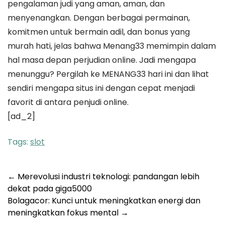
pengalaman judi yang aman, aman, dan
menyenangkan. Dengan berbagai permainan,
komitmen untuk bermain adil, dan bonus yang
murah hati, jelas bahwa Menang33 memimpin dalam
hal masa depan perjudian online. Jadi mengapa
menunggu? Pergilah ke MENANG33 hari ini dan lihat
sendiri mengapa situs ini dengan cepat menjadi
favorit di antara penjudi online.
[ad_2]
Tags:
slot
Post
←
Merevolusi industri teknologi: pandangan lebih
dekat pada giga5000
navigation
Bolagacor: Kunci untuk meningkatkan energi dan
meningkatkan fokus mental
→