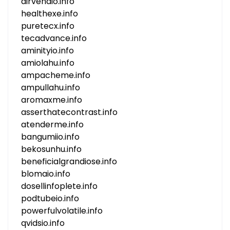
airvendio.info
healthexe.info
puretecx.info
tecadvance.info
aminityio.info
amiolahu.info
ampacheme.info
ampullahu.info
aromaxme.info
asserthatecontrast.info
atenderme.info
bangumiio.info
bekosunhu.info
beneficialgrandiose.info
blomaio.info
dosellinfoplete.info
podtubeio.info
powerfulvolatile.info
qvidsio.info