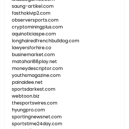
saung-artikel.com
fasthokivip2.com
observersports.com
cryptominingplus.com
aquinoticiaspe.com
longhairedfrenchbulldog.com
lawyersforhire.co
businemarket.com
matahari88play.net
moneydescriptor.com
youthsmagazine.com
painaidee.net
sportsdarkest.com
webtoon.biz
thesportswires.com
hyungpro.com
sportingnewsnet.com
sportstime24day.com