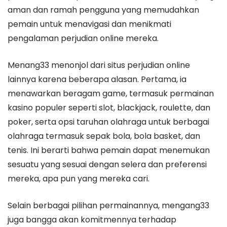
aman dan ramah pengguna yang memudahkan
pemain untuk menavigasi dan menikmati
pengalaman perjudian online mereka.
Menang33 menonjol dari situs perjudian online
lainnya karena beberapa alasan. Pertama, ia
menawarkan beragam game, termasuk permainan
kasino populer seperti slot, blackjack, roulette, dan
poker, serta opsi taruhan olahraga untuk berbagai
olahraga termasuk sepak bola, bola basket, dan
tenis. Ini berarti bahwa pemain dapat menemukan
sesuatu yang sesuai dengan selera dan preferensi
mereka, apa pun yang mereka cari.
Selain berbagai pilihan permainannya, mengang33
juga bangga akan komitmennya terhadap