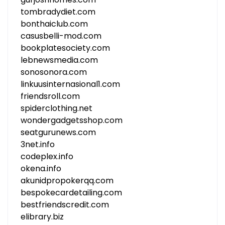
tombradydiet.com
bonthaiclub.com
casusbelli-mod.com
bookplatesociety.com
lebnewsmedia.com
sonosonora.com
linkuusinternasional1.com
friendsroll.com
spiderclothing.net
wondergadgetsshop.com
seatgurunews.com
3net.info
codeplex.info
okena.info
akunidpropokerqq.com
bespokecardetailing.com
bestfriendscredit.com
elibrary.biz