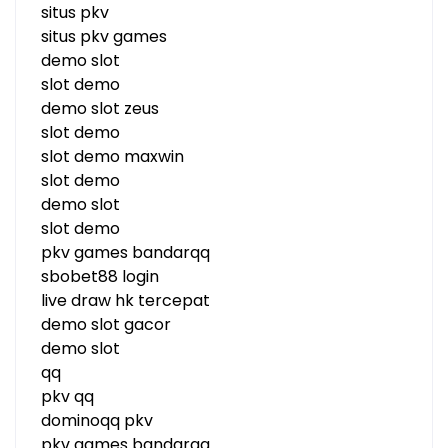
situs pkv
situs pkv games
demo slot
slot demo
demo slot zeus
slot demo
slot demo maxwin
slot demo
demo slot
slot demo
pkv games bandarqq
sbobet88 login
live draw hk tercepat
demo slot gacor
demo slot
qq
pkv qq
dominoqq pkv
pkv games bandarqq