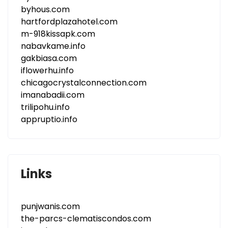
byhous.com
hartfordplazahotel.com
m-918kissapk.com
nabavkame.info
gakbiasa.com
iflowerhu.info
chicagocrystalconnection.com
imanabadii.com
trilipohu.info
appruptio.info
Links
punjwanis.com
the-parcs-clematiscondos.com