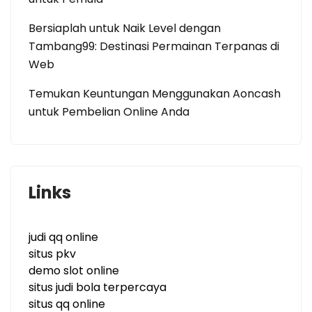
Bersiaplah untuk Naik Level dengan
Tambang99: Destinasi Permainan Terpanas di
Web
Temukan Keuntungan Menggunakan Aoncash
untuk Pembelian Online Anda
Links
judi qq online
situs pkv
demo slot online
situs judi bola terpercaya
situs qq online