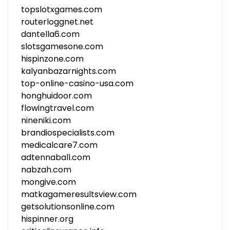
topslotxgames.com
routerloggnet.net
dantella6.com
slotsgamesone.com
hispinzone.com
kalyanbazarnights.com
top-online-casino-usa.com
honghuidoor.com
flowingtravel.com
nineniki.com
brandiospecialists.com
medicalcare7.com
adtennaball.com
nabzah.com
mongive.com
matkagameresultsview.com
getsolutionsonline.com
hispinner.org