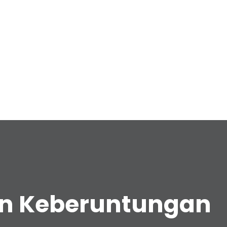
an Keberuntungan