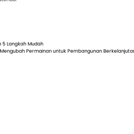
am 5 Langkah Mudah
Mengubah Permainan untuk Pembangunan Berkelanjut