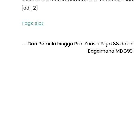
[ad_2]
Tags:
slot
Post
←
Dari Pemula hingga Pro: Kuasai Pajak88 dal
Bagaimana MDG99 
navigation