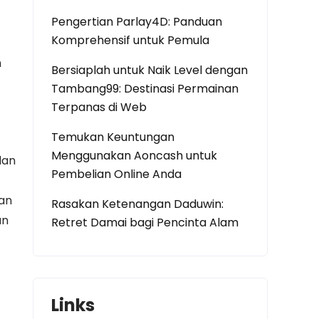
Pengertian Parlay4D: Panduan
Komprehensif untuk Pemula
n
Bersiaplah untuk Naik Level dengan
Tambang99: Destinasi Permainan
Terpanas di Web
Temukan Keuntungan
Menggunakan Aoncash untuk
dan
Pembelian Online Anda
an
Rasakan Ketenangan Daduwin:
an
Retret Damai bagi Pencinta Alam
Links