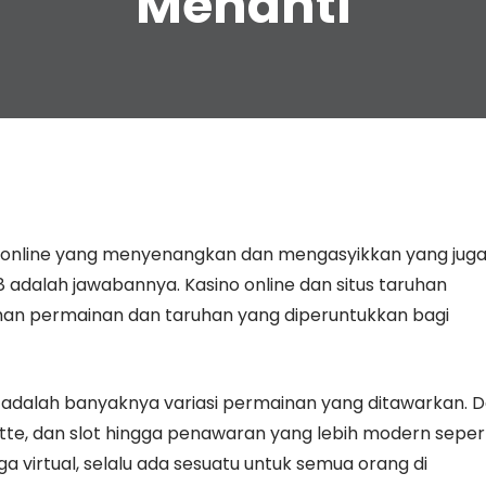
Menanti
online yang menyenangkan dan mengasyikkan yang jug
dalah jawabannya. Kasino online dan situs taruhan
han permainan dan taruhan yang diperuntukkan bagi
8 adalah banyaknya variasi permainan yang ditawarkan. D
lette, dan slot hingga penawaran yang lebih modern seper
 virtual, selalu ada sesuatu untuk semua orang di