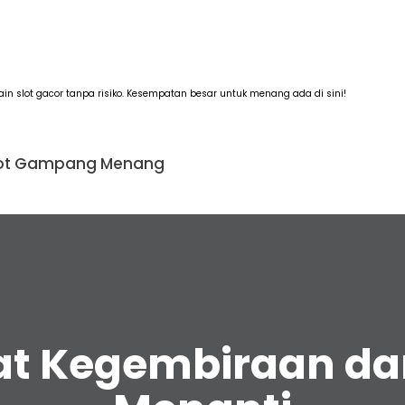
n slot gacor tanpa risiko. Kesempatan besar untuk menang ada di sini!
lot Gampang Menang
at Kegembiraan d