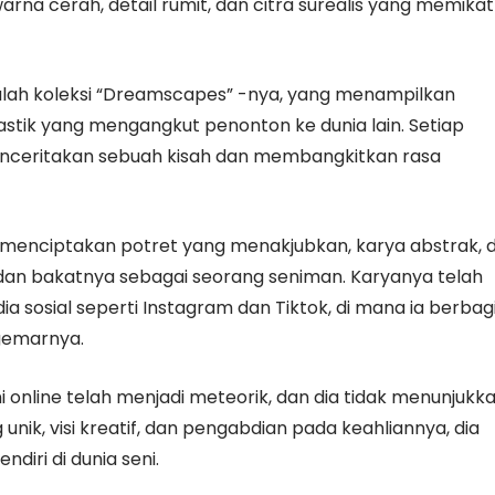
na cerah, detail rumit, dan citra surealis yang memikat
adalah koleksi “Dreamscapes” -nya, yang menampilkan
tik yang mengangkut penonton ke dunia lain. Setiap
menceritakan sebuah kisah dan membangkitkan rasa
ga menciptakan potret yang menakjubkan, karya abstrak, 
dan bakatnya sebagai seorang seniman. Karyanya telah
 sosial seperti Instagram dan Tiktok, di mana ia berbag
gemarnya.
i online telah menjadi meteorik, dan dia tidak menunjukk
ik, visi kreatif, dan pengabdian pada keahliannya, dia
diri di dunia seni.