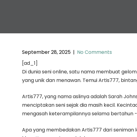
September 28, 2025
|
No Comments
[ad_1]
Di dunia seni online, satu nama membuat gel
yang unik dan menawan. Temui Artis777, bintang 
Artis777, yang nama aslinya adalah Sarah John
menciptakan seni sejak dia masih kecil. Kecinta
mengasah keterampilannya selama bertahun -t
Apa yang membedakan Artis777 dari seniman lain