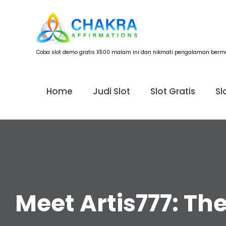
Skip
to
content
Coba slot demo gratis X500 malam ini dan nikmati pengalaman bermai
Home
Judi Slot
Slot Gratis
S
Meet Artis777: The