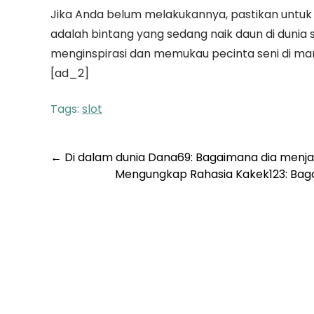
Jika Anda belum melakukannya, pastikan untuk 
adalah bintang yang sedang naik daun di dunia 
menginspirasi dan memukau pecinta seni di m
[ad_2]
Tags:
slot
Post
←
Di dalam dunia Dana69: Bagaimana dia menjad
Mengungkap Rahasia Kakek123: Ba
navigation