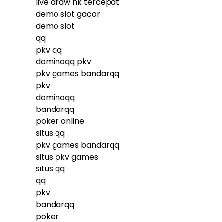
live draw hk tercepat
demo slot gacor
demo slot
qq
pkv qq
dominoqq pkv
pkv games bandarqq
pkv
dominoqq
bandarqq
poker online
situs qq
pkv games bandarqq
situs pkv games
situs qq
qq
pkv
bandarqq
poker