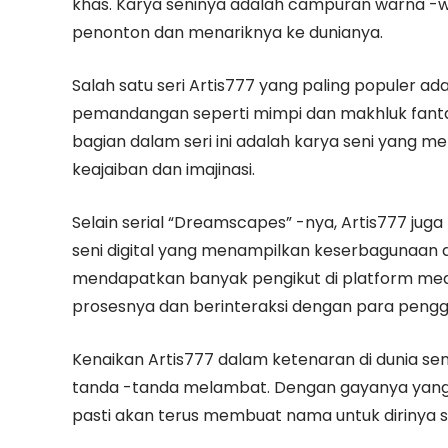
khas. Karya seninya adalah campuran warna -war
penonton dan menariknya ke dunianya.
Salah satu seri Artis777 yang paling populer 
pemandangan seperti mimpi dan makhluk fantas
bagian dalam seri ini adalah karya seni yang 
keajaiban dan imajinasi.
Selain serial “Dreamscapes” -nya, Artis777 ju
seni digital yang menampilkan keserbagunaan 
mendapatkan banyak pengikut di platform media
prosesnya dan berinteraksi dengan para peng
Kenaikan Artis777 dalam ketenaran di dunia sen
tanda -tanda melambat. Dengan gayanya yang un
pasti akan terus membuat nama untuk dirinya sen