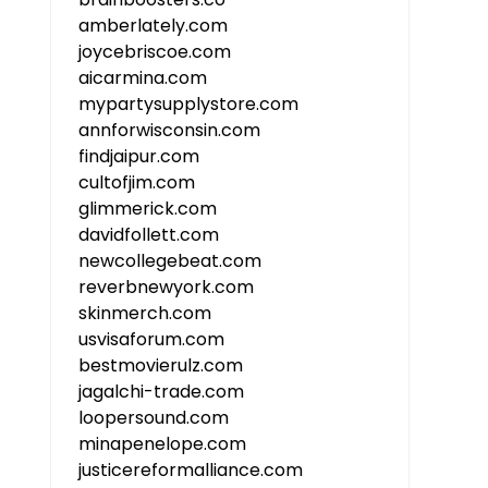
amberlately.com
joycebriscoe.com
aicarmina.com
mypartysupplystore.com
annforwisconsin.com
findjaipur.com
cultofjim.com
glimmerick.com
davidfollett.com
newcollegebeat.com
reverbnewyork.com
skinmerch.com
usvisaforum.com
bestmovierulz.com
jagalchi-trade.com
loopersound.com
minapenelope.com
justicereformalliance.com