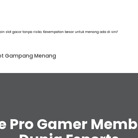
n slot gacor tanpa risiko. Kesempatan besar untuk menang ada di sini!
lot Gampang Menang
he Pro Gamer Memb