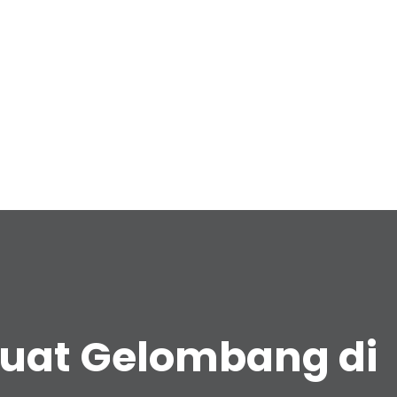
uat Gelombang di