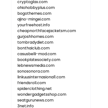
cryptoglax.com
ohiohobbyplus.com
bogothemes.com
ajino-mingei.com
yourfreehost.info
cheapnorthfacejacketsm.com
gurjoshhomes.com
tombradydiet.com
bonthaiclub.com
casusbelli-mod.com
bookplatesociety.com
lebnewsmedia.com
sonosonora.com
linkuusinternasional1.com
friendsroll.com
spiderclothing.net
wondergadgetsshop.com
seatgurunews.com
3net.info