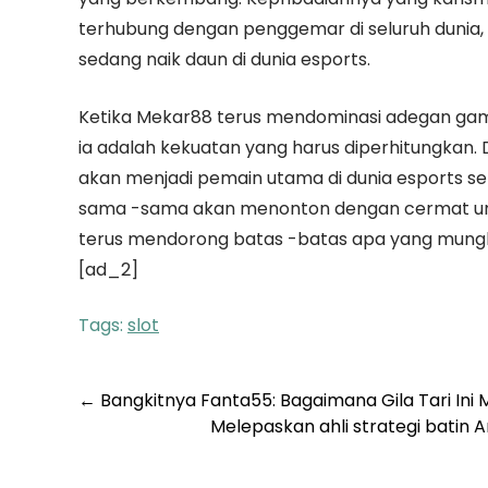
terhubung dengan penggemar di seluruh dunia
sedang naik daun di dunia esports.
Ketika Mekar88 terus mendominasi adegan ga
ia adalah kekuatan yang harus diperhitungkan. 
akan menjadi pemain utama di dunia esports s
sama -sama akan menonton dengan cermat untuk
terus mendorong batas -batas apa yang mungkin
[ad_2]
Tags:
slot
Post
←
Bangkitnya Fanta55: Bagaimana Gila Tari Ini 
Melepaskan ahli strategi batin
navigation