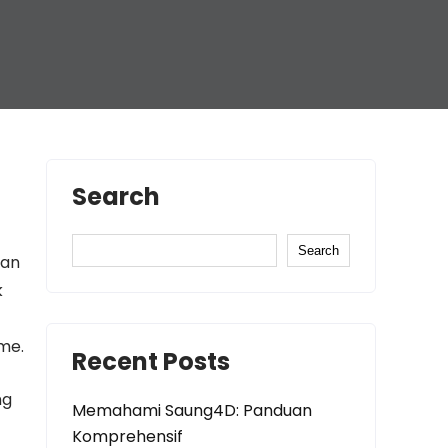
Search
Search
kan
k
me.
Recent Posts
ng
Memahami Saung4D: Panduan
Komprehensif