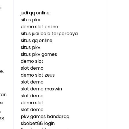
i
judi qq online
situs pkv
demo slot online
situs judi bola terpercaya
situs qq online
situs pkv
situs pkv games
demo slot
slot demo
e.
demo slot zeus
slot demo
slot demo maxwin
kan
slot demo
si
demo slot
slot demo
,
pkv games bandarqq
88
sbobet88 login