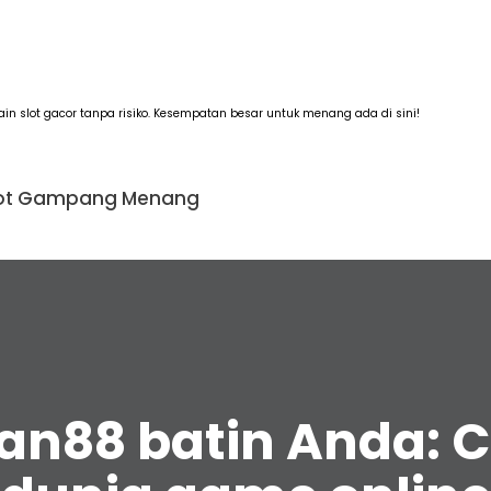
n slot gacor tanpa risiko. Kesempatan besar untuk menang ada di sini!
lot Gampang Menang
an88 batin Anda: 