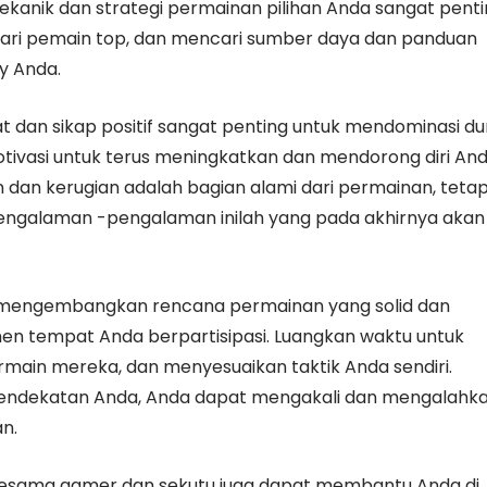
kanik dan strategi permainan pilihan Anda sangat pent
r dari pemain top, dan mencari sumber daya dan panduan
y Anda.
uat dan sikap positif sangat penting untuk mendominasi du
motivasi untuk terus meningkatkan dan mendorong diri An
 dan kerugian adalah bagian alami dari permainan, tetap
engalaman -pengalaman inilah yang pada akhirnya akan
ah mengembangkan rencana permainan yang solid dan
men tempat Anda berpartisipasi. Luangkan waktu untuk
main mereka, dan menyesuaikan taktik Anda sendiri.
 pendekatan Anda, Anda dapat mengakali dan mengalahk
n.
i sesama gamer dan sekutu juga dapat membantu Anda di