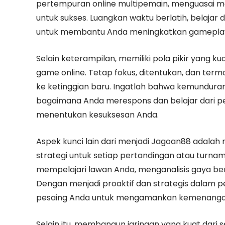
pertempuran online multipemain, menguasai me
untuk sukses. Luangkan waktu berlatih, belaja
untuk membantu Anda meningkatkan gamepla
Selain keterampilan, memiliki pola pikir yang k
game online. Tetap fokus, ditentukan, dan ter
ke ketinggian baru. Ingatlah bahwa kemunduran
bagaimana Anda merespons dan belajar dari p
menentukan kesuksesan Anda.
Aspek kunci lain dari menjadi Jagoan88 adal
strategi untuk setiap pertandingan atau turna
mempelajari lawan Anda, menganalisis gaya ber
Dengan menjadi proaktif dan strategis dalam
pesaing Anda untuk mengamankan kemenanga
Selain itu, membangun jaringan yang kuat dar