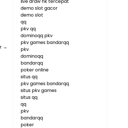
live draw hk tercepat
demo slot gacor
demo slot
qq
pkv qq
dominoqq pkv
pkv games bandarqq
ur
→
pkv
dominoqq
bandarqq
poker online
situs qq
pkv games bandarqq
situs pkv games
situs qq
qq
pkv
bandarqq
poker