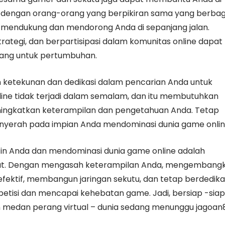
nda dengan orang-orang yang berpikiran sama yang berbag
 mendukung dan mendorong Anda di sepanjang jalan.
trategi, dan berpartisipasi dalam komunitas online dapat
ang untuk pertumbuhan.
 ketekunan dan dedikasi dalam pencarian Anda untuk
ine tidak terjadi dalam semalam, dan itu membutuhkan
ingkatkan keterampilan dan pengetahuan Anda. Tetap
menyerah pada impian Anda mendominasi dunia game onlin
in Anda dan mendominasi dunia game online adalah
at. Dengan mengasah keterampilan Anda, mengembang
 efektif, membangun jaringan sekutu, dan tetap berdedika
petisi dan mencapai kehebatan game. Jadi, bersiap -siap
an medan perang virtual – dunia sedang menunggu jagoan