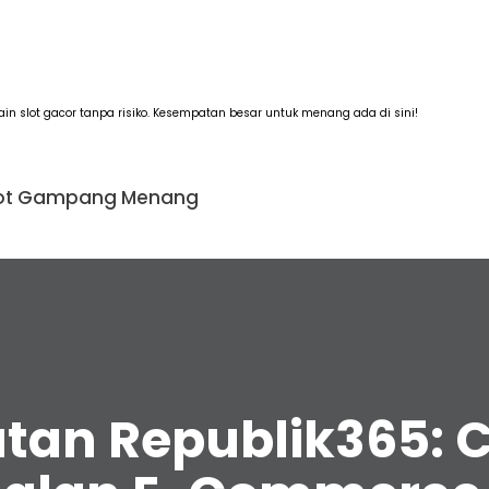
n slot gacor tanpa risiko. Kesempatan besar untuk menang ada di sini!
lot Gampang Menang
tan Republik365: 