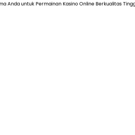
ma Anda untuk Permainan Kasino Online Berkualitas Ting