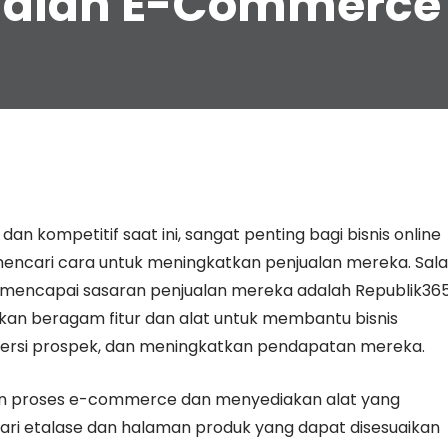
ualan E-Commerce
kompetitif saat ini, sangat penting bagi bisnis online
mencari cara untuk meningkatkan penjualan mereka. Sal
 mencapai sasaran penjualan mereka adalah Republik365
an beragam fitur dan alat untuk membantu bisnis
versi prospek, dan meningkatkan pendapatan mereka.
n proses e-commerce dan menyediakan alat yang
. Dari etalase dan halaman produk yang dapat disesuaikan