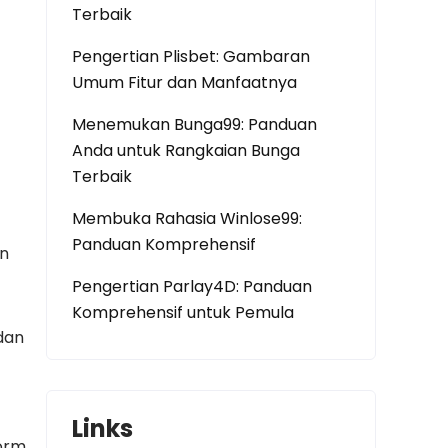
Terbaik
Pengertian Plisbet: Gambaran
Umum Fitur dan Manfaatnya
Menemukan Bunga99: Panduan
Anda untuk Rangkaian Bunga
Terbaik
Membuka Rahasia Winlose99:
Panduan Komprehensif
an
Pengertian Parlay4D: Panduan
Komprehensif untuk Pemula
dan
Links
form