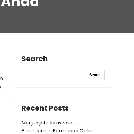
 Anda
Search
Search
ah
,
Recent Posts
Menjelajahi Juruscasino:
Pengalaman Permainan Online