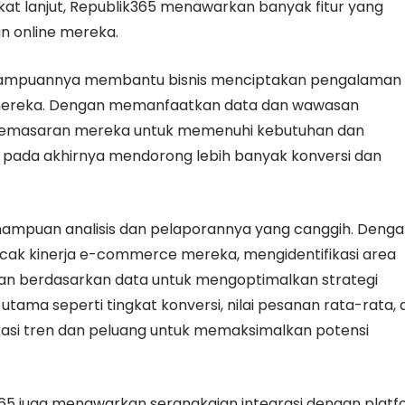
at lanjut, Republik365 menawarkan banyak fitur yang
n online mereka.
kemampuannya membantu bisnis menciptakan pengalaman
n mereka. Dengan memanfaatkan data dan wawasan
 pemasaran mereka untuk memenuhi kebutuhan dan
ng pada akhirnya mendorong lebih banyak konversi dan
emampuan analisis dan pelaporannya yang canggih. Deng
acak kinerja e-commerce mereka, mengidentifikasi area
an berdasarkan data untuk mengoptimalkan strategi
tama seperti tingkat konversi, nilai pesanan rata-rata, 
ikasi tren dan peluang untuk memaksimalkan potensi
k365 juga menawarkan serangkaian integrasi dengan plat