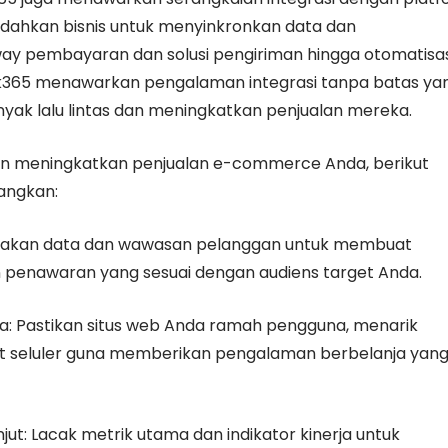
ahkan bisnis untuk menyinkronkan data dan
ay pembayaran dan solusi pengiriman hingga otomatisas
k365 menawarkan pengalaman integrasi tanpa batas ya
ak lalu lintas dan meningkatkan penjualan mereka.
n meningkatkan penjualan e-commerce Anda, berikut
angkan:
Gunakan data dan wawasan pelanggan untuk membuat
 penawaran yang sesuai dengan audiens target Anda.
a: Pastikan situs web Anda ramah pengguna, menarik
kat seluler guna memberikan pengalaman berbelanja yan
njut: Lacak metrik utama dan indikator kinerja untuk