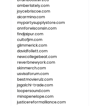
amberlately.com
joycebriscoe.com
aicarmina.com
mypartysupplystore.com
annforwisconsin.com
findjaipur.com
cultofjim.com
glimmerick.com
davidfollett.com
newcollegebeat.com
reverbnewyork.com
skinmerch.com
usvisaforum.com
bestmovierulz.com
jagalchi-trade.com
loopersound.com
minapenelope.com
justicereformalliance.com