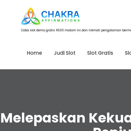
Skip
to
content
Coba slot demo gratis X500 malam ini dan nikmati pengalaman bermai
Home
Judi Slot
Slot Gratis
S
Melepaskan Kekua