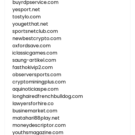
buyrdpservice.com
yesport.net
tostylo.com
yougetthat.net
sportsnetclub.com
newbestcrypto.com
oxfordsave.com
iclassicgames.com
saung-artikel.com
fasthokivip2.com
observersports.com
cryptominingplus.com
aquinoticiaspe.com
longhairedfrenchbulldog.com
lawyersforhire.co
businemarket.com
matahari88play.net
moneydescriptor.com
youthsmagazine.com