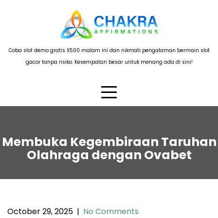
Skip
to
content
Coba slot demo gratis X500 malam ini dan nikmati pengalaman bermain slot
gacor tanpa risiko. Kesempatan besar untuk menang ada di sini!
Membuka Kegembiraan Taruhan
Olahraga dengan Ovabet
October 29, 2025
|
No Comments