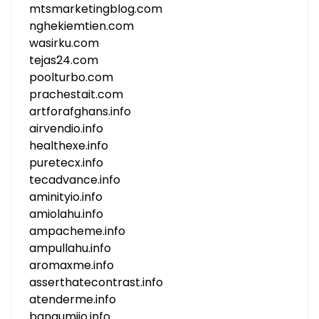
mtsmarketingblog.com
nghekiemtien.com
wasirku.com
tejas24.com
poolturbo.com
prachestait.com
artforafghans.info
airvendio.info
healthexe.info
puretecx.info
tecadvance.info
aminityio.info
amiolahu.info
ampacheme.info
ampullahu.info
aromaxme.info
asserthatecontrast.info
atenderme.info
bangumiio.info