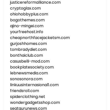
justicereformalliance.com
cryptoglax.com
ohiohobbyplus.com
bogothemes.com
ajino-mingei.com
yourfreehost.info
cheapnorthfacejacketsm.com
gurjoshhomes.com
tombradydiet.com
bonthaiclub.com
casusbelli-mod.com
bookplatesociety.com
lebnewsmedia.com
sonosonora.com
linkuusinternasional1.com
friendsroll.com
spiderclothing.net
wondergadgetsshop.com
seatgurunews.com