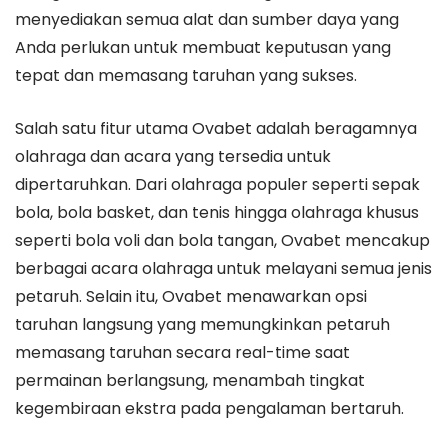
menyediakan semua alat dan sumber daya yang
Anda perlukan untuk membuat keputusan yang
tepat dan memasang taruhan yang sukses.
Salah satu fitur utama Ovabet adalah beragamnya
olahraga dan acara yang tersedia untuk
dipertaruhkan. Dari olahraga populer seperti sepak
bola, bola basket, dan tenis hingga olahraga khusus
seperti bola voli dan bola tangan, Ovabet mencakup
berbagai acara olahraga untuk melayani semua jenis
petaruh. Selain itu, Ovabet menawarkan opsi
taruhan langsung yang memungkinkan petaruh
memasang taruhan secara real-time saat
permainan berlangsung, menambah tingkat
kegembiraan ekstra pada pengalaman bertaruh.