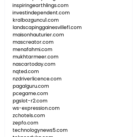
inspiringearthlings.com
investindependent.com
kralbozguncu1.com
landscapinggainesvillefl.com
maisonhauturier.com
mascreator.com
menafahmi.com
mukhtarmeer.com
nascartoday.com
nqted.com
nzdriverlicence.com
pagalguru.com
pcegame.com
pgslot-r2.com
ws-expression.com
zchotels.com
zepfo.com
technologynews5.com