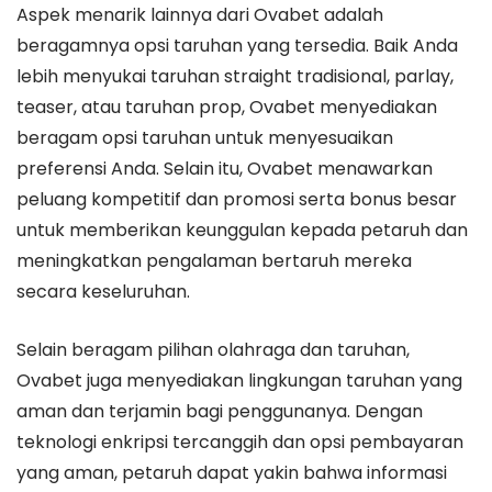
Aspek menarik lainnya dari Ovabet adalah
beragamnya opsi taruhan yang tersedia. Baik Anda
lebih menyukai taruhan straight tradisional, parlay,
teaser, atau taruhan prop, Ovabet menyediakan
beragam opsi taruhan untuk menyesuaikan
preferensi Anda. Selain itu, Ovabet menawarkan
peluang kompetitif dan promosi serta bonus besar
untuk memberikan keunggulan kepada petaruh dan
meningkatkan pengalaman bertaruh mereka
secara keseluruhan.
Selain beragam pilihan olahraga dan taruhan,
Ovabet juga menyediakan lingkungan taruhan yang
aman dan terjamin bagi penggunanya. Dengan
teknologi enkripsi tercanggih dan opsi pembayaran
yang aman, petaruh dapat yakin bahwa informasi