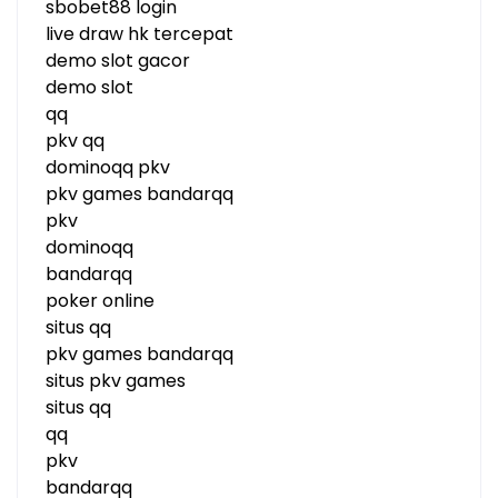
sbobet88 login
live draw hk tercepat
demo slot gacor
demo slot
qq
pkv qq
dominoqq pkv
pkv games bandarqq
pkv
dominoqq
bandarqq
poker online
situs qq
pkv games bandarqq
situs pkv games
situs qq
qq
pkv
bandarqq