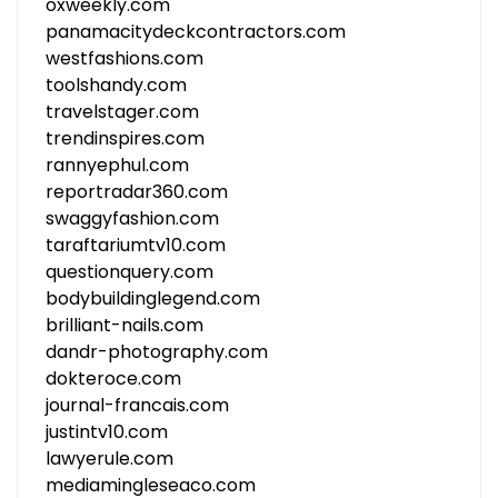
oxweekly.com
panamacitydeckcontractors.com
westfashions.com
toolshandy.com
travelstager.com
trendinspires.com
rannyephul.com
reportradar360.com
swaggyfashion.com
taraftariumtv10.com
questionquery.com
bodybuildinglegend.com
brilliant-nails.com
dandr-photography.com
dokteroce.com
journal-francais.com
justintv10.com
lawyerule.com
mediamingleseaco.com