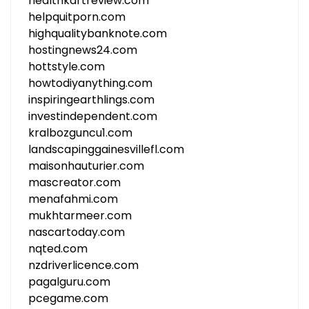
healthkartreview.com
helpquitporn.com
highqualitybanknote.com
hostingnews24.com
hottstyle.com
howtodiyanything.com
inspiringearthlings.com
investindependent.com
kralbozguncu1.com
landscapinggainesvillefl.com
maisonhauturier.com
mascreator.com
menafahmi.com
mukhtarmeer.com
nascartoday.com
nqted.com
nzdriverlicence.com
pagalguru.com
pcegame.com