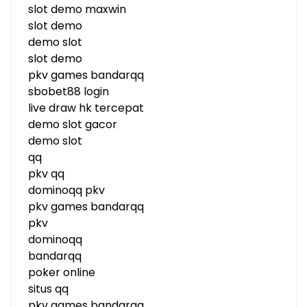
slot demo maxwin
slot demo
demo slot
slot demo
pkv games bandarqq
sbobet88 login
live draw hk tercepat
demo slot gacor
demo slot
qq
pkv qq
dominoqq pkv
pkv games bandarqq
pkv
dominoqq
bandarqq
poker online
situs qq
pkv games bandarqq