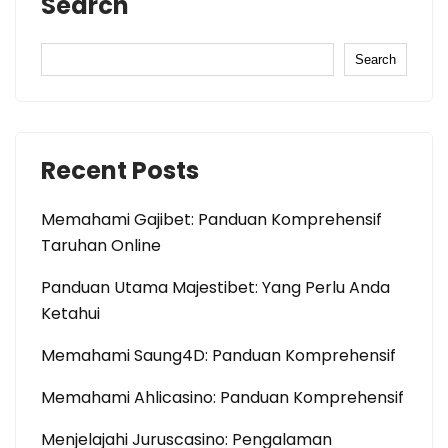
Search
Search
Recent Posts
Memahami Gajibet: Panduan Komprehensif
Taruhan Online
Panduan Utama Majestibet: Yang Perlu Anda
Ketahui
Memahami Saung4D: Panduan Komprehensif
Memahami Ahlicasino: Panduan Komprehensif
Menjelajahi Juruscasino: Pengalaman