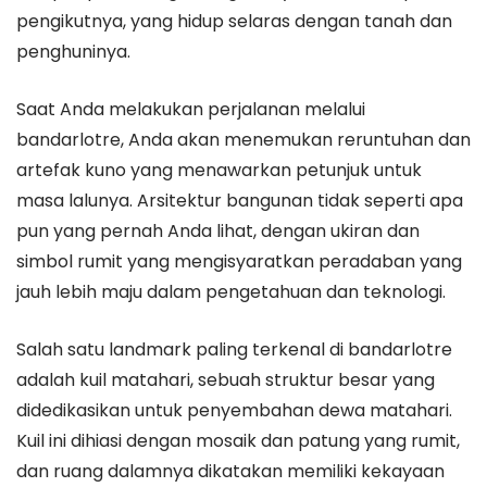
pengikutnya, yang hidup selaras dengan tanah dan
penghuninya.
Saat Anda melakukan perjalanan melalui
bandarlotre, Anda akan menemukan reruntuhan dan
artefak kuno yang menawarkan petunjuk untuk
masa lalunya. Arsitektur bangunan tidak seperti apa
pun yang pernah Anda lihat, dengan ukiran dan
simbol rumit yang mengisyaratkan peradaban yang
jauh lebih maju dalam pengetahuan dan teknologi.
Salah satu landmark paling terkenal di bandarlotre
adalah kuil matahari, sebuah struktur besar yang
didedikasikan untuk penyembahan dewa matahari.
Kuil ini dihiasi dengan mosaik dan patung yang rumit,
dan ruang dalamnya dikatakan memiliki kekayaan