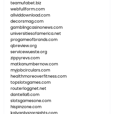
teamufabet.biz
webfullform.com
allviddownload.com
decorsmag.com
gamblingcasinonews.com
universitiesofamerica.net
progameofbrands.com
qbreview.org
servicewueste.org
zippyrevs.com
matkanumbernow.com
myjobcirculars.com
healthmoreoverfitness.com
topslotxgames.com
routerloggnet.net
dantella6.com
slotsgamesone.com
hispinzone.com
kalyanbazarnights.com