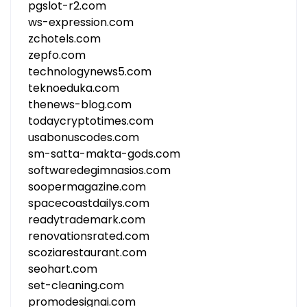
pgslot-r2.com
ws-expression.com
zchotels.com
zepfo.com
technologynews5.com
teknoeduka.com
thenews-blog.com
todaycryptotimes.com
usabonuscodes.com
sm-satta-makta-gods.com
softwaredegimnasios.com
soopermagazine.com
spacecoastdailys.com
readytrademark.com
renovationsrated.com
scoziarestaurant.com
seohart.com
set-cleaning.com
promodesignai.com