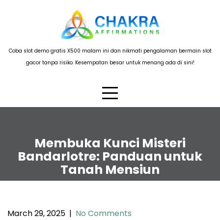
Skip
to
content
Coba slot demo gratis X500 malam ini dan nikmati pengalaman bermain slot
gacor tanpa risiko. Kesempatan besar untuk menang ada di sini!
Membuka Kunci Misteri
Bandarlotre: Panduan untuk
Tanah Mensiun
March 29, 2025
|
No Comments