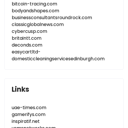
bitcoin-tracing.com
bodyandshapes.com
businessconsultantsroundrock.com
classicglobalnews.com
cybercusp.com
britaintt.com
deconds.com
easycartltd-
domesticcleaningservicesedinburgh.com
Links
uae-times.com
gamerifys.com
inspiratif.net