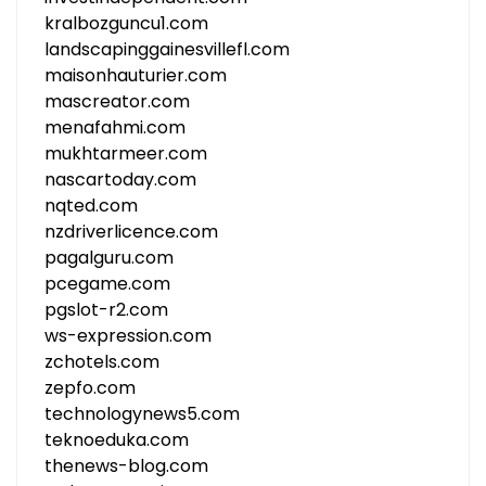
kralbozguncu1.com
landscapinggainesvillefl.com
maisonhauturier.com
mascreator.com
menafahmi.com
mukhtarmeer.com
nascartoday.com
nqted.com
nzdriverlicence.com
pagalguru.com
pcegame.com
pgslot-r2.com
ws-expression.com
zchotels.com
zepfo.com
technologynews5.com
teknoeduka.com
thenews-blog.com