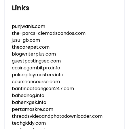
Links
punjwanis.com
the-parcs-clematiscondos.com
jusu-gb.com
thecarepet.com
blogwriterplus.com
guestpostingseo.com
casinogambitpro.info
pokerplaymasters.info
courseoncourse.com
bantinbatdongsan247.com
bahednog.info
bahenxgek.info
pertamaskre.com
threadsvideoandphotodownloader.com
techgiddy.com