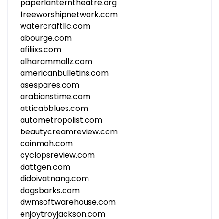
paperlanterntheatre.org
freeworshipnetwork.com
watercraftllc.com
abourge.com
afiliixs.com
alharammallz.com
americanbulletins.com
asespares.com
arabianstime.com
atticabblues.com
autometropolist.com
beautycreamreview.com
coinmoh.com
cyclopsreview.com
dattgen.com
didoivatnang.com
dogsbarks.com
dwmsoftwarehouse.com
enjoytroyjackson.com