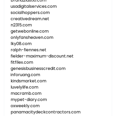
brand2lastio.com
usadigitalservices.com
socialhoppers.com
creativedream.net
n2315.com
getwebonline.com
onlyfansheaven.com
lky08.com
ralph-fiennes.net
fielder-maximum-discount.net
fitfllex.com
genesisbusinesscredit.com
inforuang.com
kindsmarket.com
luvelylife.com
macramb.com
mypet-diary.com
oxweekly.com
panamacitydeckcontractors.com