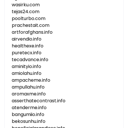
wasirku.com
tejas24.com
poolturbo.com
prachestait.com
artforafghans.info
airvendio.info
healthexe.info
puretecx.info
tecadvance.info
aminityio.info
amiolahu.info
ampacheme.info
ampullahu.info
aromaxme.info
asserthatecontrast.info
atenderme.info
bangumiio.info
bekosunhu.info