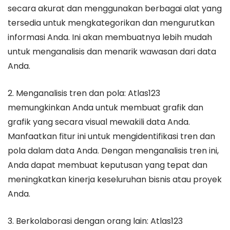
secara akurat dan menggunakan berbagai alat yang
tersedia untuk mengkategorikan dan mengurutkan
informasi Anda. Ini akan membuatnya lebih mudah
untuk menganalisis dan menarik wawasan dari data
Anda.
2. Menganalisis tren dan pola: Atlas123
memungkinkan Anda untuk membuat grafik dan
grafik yang secara visual mewakili data Anda.
Manfaatkan fitur ini untuk mengidentifikasi tren dan
pola dalam data Anda. Dengan menganalisis tren ini,
Anda dapat membuat keputusan yang tepat dan
meningkatkan kinerja keseluruhan bisnis atau proyek
Anda.
3. Berkolaborasi dengan orang lain: Atlas123