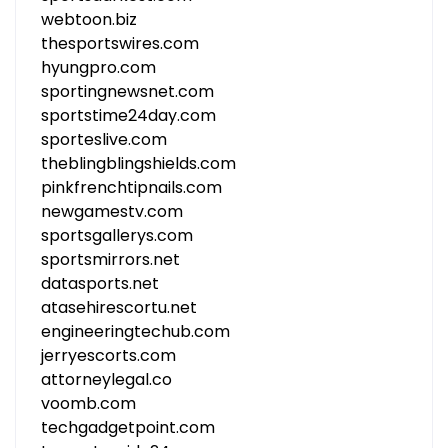
webtoon.biz
thesportswires.com
hyungpro.com
sportingnewsnet.com
sportstime24day.com
sporteslive.com
theblingblingshields.com
pinkfrenchtipnails.com
newgamestv.com
sportsgallerys.com
sportsmirrors.net
datasports.net
atasehirescortu.net
engineeringtechub.com
jerryescorts.com
attorneylegal.co
voomb.com
techgadgetpoint.com