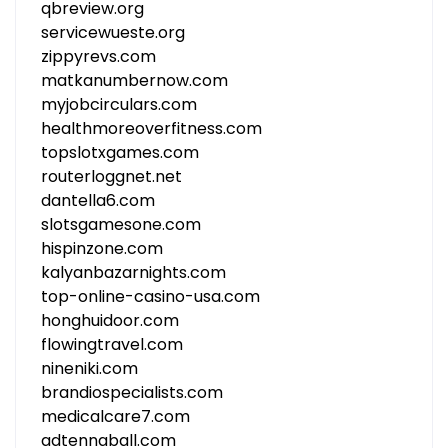
qbreview.org
servicewueste.org
zippyrevs.com
matkanumbernow.com
myjobcirculars.com
healthmoreoverfitness.com
topslotxgames.com
routerloggnet.net
dantella6.com
slotsgamesone.com
hispinzone.com
kalyanbazarnights.com
top-online-casino-usa.com
honghuidoor.com
flowingtravel.com
nineniki.com
brandiospecialists.com
medicalcare7.com
adtennaball.com