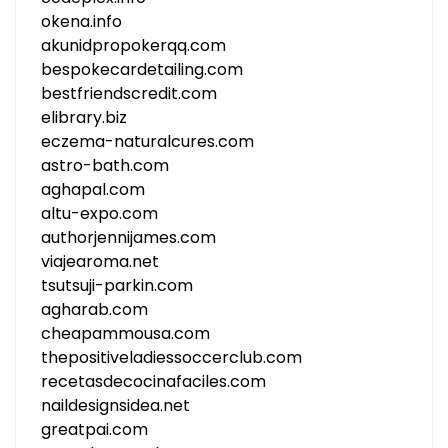
okena.info
akunidpropokerqq.com
bespokecardetailing.com
bestfriendscredit.com
elibrary.biz
eczema-naturalcures.com
astro-bath.com
aghapal.com
altu-expo.com
authorjennijames.com
viajearoma.net
tsutsuji-parkin.com
agharab.com
cheapammousa.com
thepositiveladiessoccerclub.com
recetasdecocinafaciles.com
naildesignsidea.net
greatpai.com