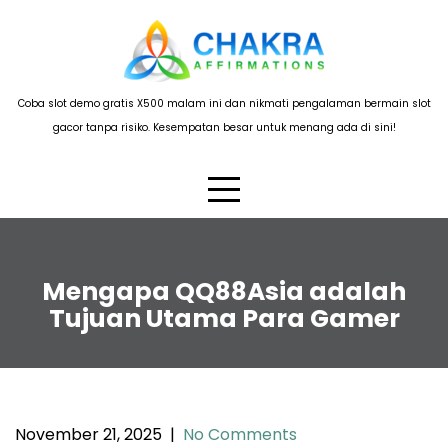
Skip
to
content
Coba slot demo gratis X500 malam ini dan nikmati pengalaman bermain slot
gacor tanpa risiko. Kesempatan besar untuk menang ada di sini!
Mengapa QQ88Asia adalah
Tujuan Utama Para Gamer
November 21, 2025
|
No Comments