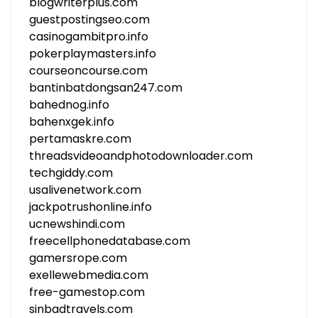
blogwriterplus.com
guestpostingseo.com
casinogambitpro.info
pokerplaymasters.info
courseoncourse.com
bantinbatdongsan247.com
bahednog.info
bahenxgek.info
pertamaskre.com
threadsvideoandphotodownloader.com
techgiddy.com
usalivenetwork.com
jackpotrushonline.info
ucnewshindi.com
freecellphonedatabase.com
gamersrope.com
exellewebmedia.com
free-gamestop.com
sinbadtravels.com