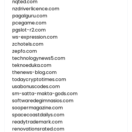
nqted.com
nzdriverlicence.com
pagalguru.com
pcegame.com
pgslot-r2.com
ws-expression.com
zchotels.com
zepfo.com
technologynews5.com
teknoeduka.com
thenews-blog.com
todaycryptotimes.com
usabonuscodes.com
sm-satta-makta-gods.com
softwaredegimnasios.com
soopermagazine.com
spacecoastdailys.com
readytrademark.com
renovationsrated.com