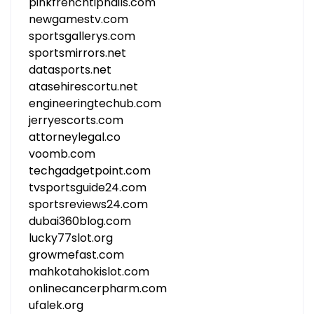
pinkfrenchtipnails.com
newgamestv.com
sportsgallerys.com
sportsmirrors.net
datasports.net
atasehirescortu.net
engineeringtechub.com
jerryescorts.com
attorneylegal.co
voomb.com
techgadgetpoint.com
tvsportsguide24.com
sportsreviews24.com
dubai360blog.com
lucky77slot.org
growmefast.com
mahkotahokislot.com
onlinecancerpharm.com
ufalek.org