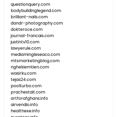
questionquery.com
bodybuildinglegend.com
brilliant-nails.com
dandr-photography.com
dokteroce.com
journal-francais.com
justintv10.com
lawyerule.com
mediamingleseaco.com
mtsmarketingblog.com
nghekiemtien.com
wasirku.com
tejas24.com
poolturbo.com
prachestait.com
artforafghans.info
airvendio.info
healthexe.info