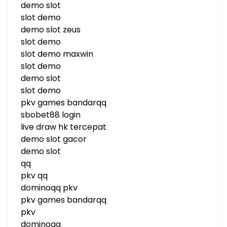
demo slot
slot demo
demo slot zeus
slot demo
slot demo maxwin
slot demo
demo slot
slot demo
pkv games bandarqq
sbobet88 login
live draw hk tercepat
demo slot gacor
demo slot
qq
pkv qq
dominoqq pkv
pkv games bandarqq
pkv
dominoqq