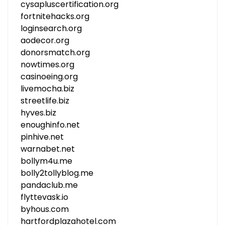
cysapluscertification.org
fortnitehacks.org
loginsearch.org
aodecor.org
donorsmatch.org
nowtimes.org
casinoeing.org
livemocha.biz
streetlife.biz
hyves.biz
enoughinfo.net
pinhive.net
warnabet.net
bollym4u.me
bolly2tollyblog.me
pandaclub.me
flyttevask.io
byhous.com
hartfordplazahotel.com