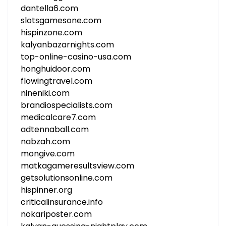
dantella6.com
slotsgamesone.com
hispinzone.com
kalyanbazarnights.com
top-online-casino-usa.com
honghuidoor.com
flowingtravel.com
nineniki.com
brandiospecialists.com
medicalcare7.com
adtennaball.com
nabzah.com
mongive.com
matkagameresultsview.com
getsolutionsonline.com
hispinner.org
criticalinsurance.info
nokariposter.com