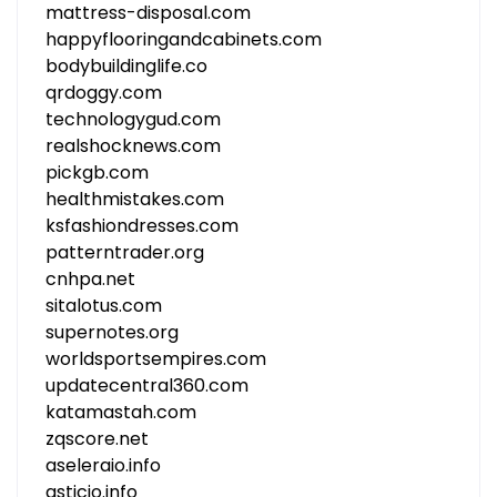
mattress-disposal.com
happyflooringandcabinets.com
bodybuildinglife.co
qrdoggy.com
technologygud.com
realshocknews.com
pickgb.com
healthmistakes.com
ksfashiondresses.com
patterntrader.org
cnhpa.net
sitalotus.com
supernotes.org
worldsportsempires.com
updatecentral360.com
katamastah.com
zqscore.net
aseleraio.info
asticio.info