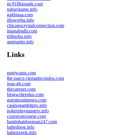
m-918kissapk.com
nabavkame.info
gakbiasa.com
iflowerhu.info
chicagocrystalconnection.com
imanabadii.com
trilipohu.info
appruptio.info
Links
punjwanis.com
the-parcs-clematiscondos.com
jusu-gb.com
thecarepet.com
blogwriterplus.com
guestpostingseo.com
casinogambitpro.info
pokerplaymasters.info
courseoncourse.com
bantinbatdongsan247.com
bahednog.info
bahenxgek.info