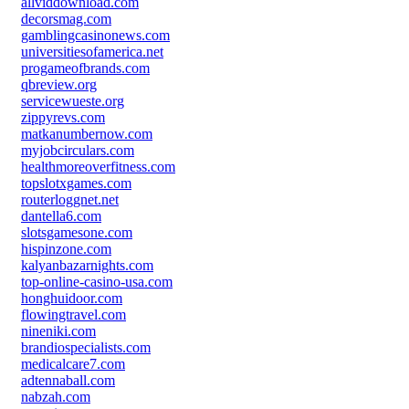
allviddownload.com
decorsmag.com
gamblingcasinonews.com
universitiesofamerica.net
progameofbrands.com
qbreview.org
servicewueste.org
zippyrevs.com
matkanumbernow.com
myjobcirculars.com
healthmoreoverfitness.com
topslotxgames.com
routerloggnet.net
dantella6.com
slotsgamesone.com
hispinzone.com
kalyanbazarnights.com
top-online-casino-usa.com
honghuidoor.com
flowingtravel.com
nineniki.com
brandiospecialists.com
medicalcare7.com
adtennaball.com
nabzah.com