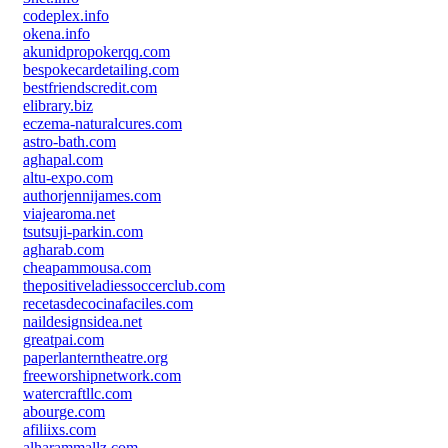
codeplex.info
okena.info
akunidpropokerqq.com
bespokecardetailing.com
bestfriendscredit.com
elibrary.biz
eczema-naturalcures.com
astro-bath.com
aghapal.com
altu-expo.com
authorjennijames.com
viajearoma.net
tsutsuji-parkin.com
agharab.com
cheapammousa.com
thepositiveladiessoccerclub.com
recetasdecocinafaciles.com
naildesignsidea.net
greatpai.com
paperlanterntheatre.org
freeworshipnetwork.com
watercraftllc.com
abourge.com
afiliixs.com
alharammallz.com