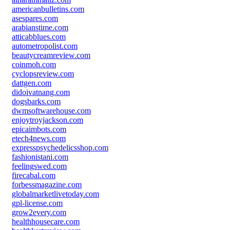
americanbulletins.com
asespares.com
arabianstime.com
atticabblues.com
autometropolist.com
beautycreamreview.com
coinmoh.com
cyclopsreview.com
dattgen.com
didoivatnang.com
dogsbarks.com
dwmsoftwarehouse.com
enjoytroyjackson.com
epicaimbots.com
etech4news.com
expresspsychedelicsshop.com
fashionistani.com
feelingswed.com
firecabal.com
forbessmagazine.com
globalmarketlivetoday.com
gpl-license.com
grow2every.com
healthhousecare.com