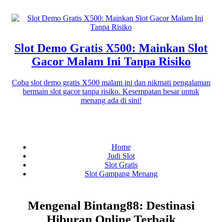
Skip to content
Slot Demo Gratis X500: Mainkan Slot
Gacor Malam Ini Tanpa Risiko
Coba slot demo gratis X500 malam ini dan nikmati pengalaman
bermain slot gacor tanpa risiko. Kesempatan besar untuk
menang ada di sini!
Home
Judi Slot
Slot Gratis
Slot Gampang Menang
Mengenal Bintang88: Destinasi
Hiburan Online Terbaik