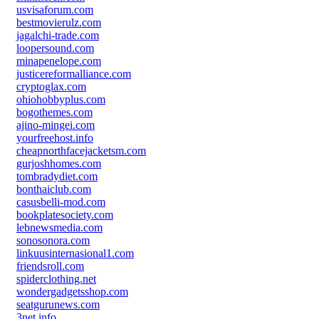
usvisaforum.com
bestmovierulz.com
jagalchi-trade.com
loopersound.com
minapenelope.com
justicereformalliance.com
cryptoglax.com
ohiohobbyplus.com
bogothemes.com
ajino-mingei.com
yourfreehost.info
cheapnorthfacejacketsm.com
gurjoshhomes.com
tombradydiet.com
bonthaiclub.com
casusbelli-mod.com
bookplatesociety.com
lebnewsmedia.com
sonosonora.com
linkuusinternasional1.com
friendsroll.com
spiderclothing.net
wondergadgetsshop.com
seatgurunews.com
3net.info