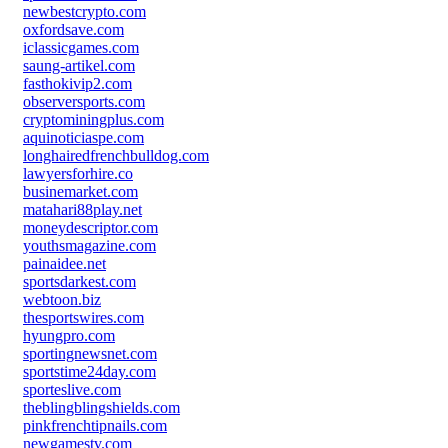
newbestcrypto.com
oxfordsave.com
iclassicgames.com
saung-artikel.com
fasthokivip2.com
observersports.com
cryptominingplus.com
aquinoticiaspe.com
longhairedfrenchbulldog.com
lawyersforhire.co
businemarket.com
matahari88play.net
moneydescriptor.com
youthsmagazine.com
painaidee.net
sportsdarkest.com
webtoon.biz
thesportswires.com
hyungpro.com
sportingnewsnet.com
sportstime24day.com
sporteslive.com
theblingblingshields.com
pinkfrenchtipnails.com
newgamestv.com