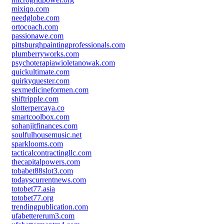
mixiqo.com
needglobe.com
ortocoach.com
passionawe.com
pittsburghpaintingprofessionals.com
plumberryworks.com
psychoterapiawioletanowak.com
quickultimate.com
quirkyquester.com
sexmedicineformen.com
shiftripple.com
slotterpercaya.co
smartcoolbox.com
sohanjitfinances.com
soulfulhousemusic.net
sparklooms.com
tacticalcontractingllc.com
thecapitalpowers.com
tobabet88slot3.com
todayscurrentnews.com
totobet77.asia
totobet77.org
trendingpublication.com
ufabettererum3.com