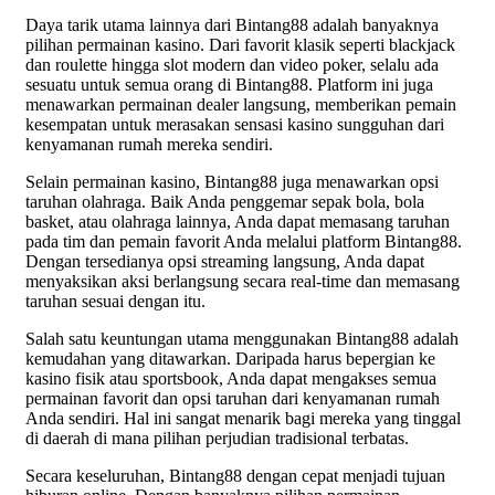
Daya tarik utama lainnya dari Bintang88 adalah banyaknya
pilihan permainan kasino. Dari favorit klasik seperti blackjack
dan roulette hingga slot modern dan video poker, selalu ada
sesuatu untuk semua orang di Bintang88. Platform ini juga
menawarkan permainan dealer langsung, memberikan pemain
kesempatan untuk merasakan sensasi kasino sungguhan dari
kenyamanan rumah mereka sendiri.
Selain permainan kasino, Bintang88 juga menawarkan opsi
taruhan olahraga. Baik Anda penggemar sepak bola, bola
basket, atau olahraga lainnya, Anda dapat memasang taruhan
pada tim dan pemain favorit Anda melalui platform Bintang88.
Dengan tersedianya opsi streaming langsung, Anda dapat
menyaksikan aksi berlangsung secara real-time dan memasang
taruhan sesuai dengan itu.
Salah satu keuntungan utama menggunakan Bintang88 adalah
kemudahan yang ditawarkan. Daripada harus bepergian ke
kasino fisik atau sportsbook, Anda dapat mengakses semua
permainan favorit dan opsi taruhan dari kenyamanan rumah
Anda sendiri. Hal ini sangat menarik bagi mereka yang tinggal
di daerah di mana pilihan perjudian tradisional terbatas.
Secara keseluruhan, Bintang88 dengan cepat menjadi tujuan