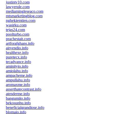
justintv10.com
lawyerule.com
mediamingleseaco.com
mtsmarketingblog.com
nghekiemtien.com
wasirku.com
tejas24.com
poolturbo.com
prachestait.com
artforafghans.info
airvendio.info
healthexe.info
puretecx.info
tecadvance.info
aminityio.info
amiolahu.info
ampacheme.info
ampullahu.info
aromaxme.info
asserthatecontrast.info
atenderme.info
bangumiio.info
bekosunhu.info
beneficialgrandiose.info
blomaio.info