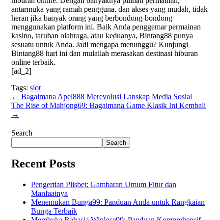
hiburan online. Dengan banyaknya pilihan permainan,
antarmuka yang ramah pengguna, dan akses yang mudah, tidak
heran jika banyak orang yang berbondong-bondong
menggunakan platform ini. Baik Anda penggemar permainan
kasino, taruhan olahraga, atau keduanya, Bintang88 punya
sesuatu untuk Anda. Jadi mengapa menunggu? Kunjungi
Bintang88 hari ini dan mulailah merasakan destinasi hiburan
online terbaik.
[ad_2]
Tags:
slot
←
Bagaimana Apel888 Merevolusi Lanskap Media Sosial
The Rise of Mahjong69: Bagaimana Game Klasik Ini Kembali
Post navigation
→
Search
Search
Recent Posts
Pengertian Plisbet: Gambaran Umum Fitur dan
Manfaatnya
Menemukan Bunga99: Panduan Anda untuk Rangkaian
Bunga Terbaik
Membuka Rahasia Winlose99: Panduan Komprehensif