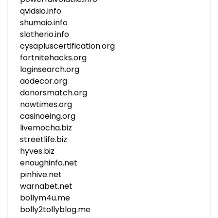
qvidsio.info
shumaio.info
slotherio.info
cysapluscertification.org
fortnitehacks.org
loginsearch.org
aodecor.org
donorsmatch.org
nowtimes.org
casinoeing.org
livemocha.biz
streetlife.biz
hyves.biz
enoughinfo.net
pinhive.net
warnabet.net
bollym4u.me
bolly2tollyblog.me