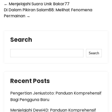
Post
←
Menjelajahi Suara Unik Bakar77
Di Dalam Pikiran Salam88: Melihat Fenomena
navigation
Permainan
→
Search
Search
Recent Posts
Pengertian Jeniustoto: Panduan Komprehensif
Bagi Pengguna Baru
Menjelajahi Dewi4D: Panduan Komprehensif