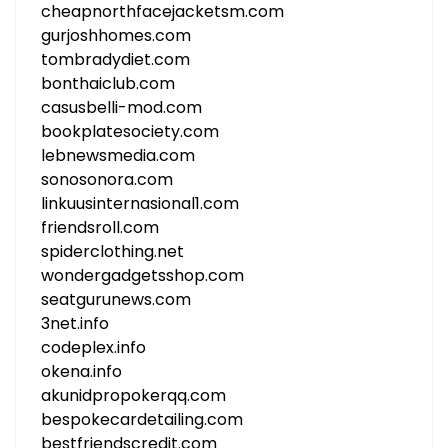
cheapnorthfacejacketsm.com
gurjoshhomes.com
tombradydiet.com
bonthaiclub.com
casusbelli-mod.com
bookplatesociety.com
lebnewsmedia.com
sonosonora.com
linkuusinternasional1.com
friendsroll.com
spiderclothing.net
wondergadgetsshop.com
seatgurunews.com
3net.info
codeplex.info
okena.info
akunidpropokerqq.com
bespokecardetailing.com
bestfriendscredit.com