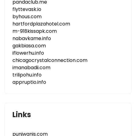
pandaclub.me
flyttevask.io
byhous.com
hartfordplazahotel.com
m-918kissapk.com
nabavkame.info
gakbiasa.com
iflowerhu.info
chicagocrystalconnection.com
imanabadii.com
trilipohu.info
appruptio.info
Links
punjwanis.com