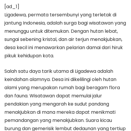
[ad_1]
Ligadewa, permata tersembunyi yang terletak di
jantung Indonesia, adalah surga bagi wisatawan yang
menunggu untuk ditemukan. Dengan hutan lebat,
sungai sebening kristal, dan air terjun menakjubkan,
desa kecil ini menawarkan pelarian damai dari hiruk
pikuk kehidupan kota.
Salah satu daya tarik utama di Ligadewa adalah
keindahan alamnya. Desa ini dikelilingi oleh hutan
alami yang merupakan rumah bagi beragam flora
dan fauna. Wisatawan dapat memulai jalur
pendakian yang mengarah ke sudut pandang
menakjubkan di mana mereka dapat menikmati
pemandangan yang menakjubkan. Suara kicau
burung dan gemerisik lembut dedaunan yang tertiup