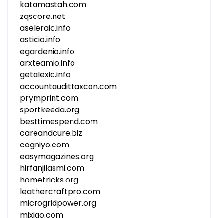
katamastah.com
zqscore.net
aseleraio.info
asticio.info
egardenio.info
arxteamio.info
getalexio.info
accountaudittaxcon.com
prymprint.com
sportkeeda.org
besttimespend.com
careandcure.biz
cogniyo.com
easymagazines.org
hirfanjilasmi.com
hometricks.org
leathercraftpro.com
microgridpower.org
mixiqo.com