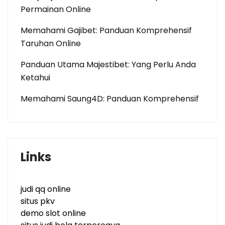
Permainan Online
Memahami Gajibet: Panduan Komprehensif
Taruhan Online
Panduan Utama Majestibet: Yang Perlu Anda
Ketahui
Memahami Saung4D: Panduan Komprehensif
Links
judi qq online
situs pkv
demo slot online