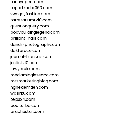
rannyephul.com
reportradar360.com
swaggyfashion.com
taraftariumtv10.com
questionquery.com
bodybuildinglegend.com
brilliant-nails.com
dandr-photography.com
dokteroce.com
journal-francais.com
justintv10.com
lawyerule.com
mediamingleseaco.com
mtsmarketingblog.com
nghekiemtien.com
wasirku.com
tejas24.com
poolturbo.com
prachestait.com