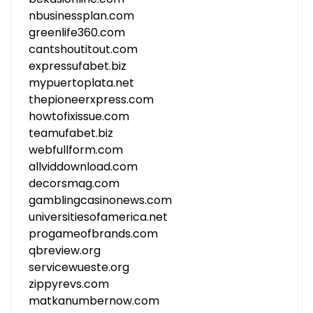
nbusinessplan.com
greenlife360.com
cantshoutitout.com
expressufabet.biz
mypuertoplata.net
thepioneerxpress.com
howtofixissue.com
teamufabet.biz
webfullform.com
allviddownload.com
decorsmag.com
gamblingcasinonews.com
universitiesofamerica.net
progameofbrands.com
qbreview.org
servicewueste.org
zippyrevs.com
matkanumbernow.com