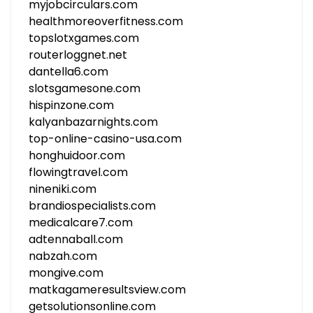
myjobcirculars.com
healthmoreoverfitness.com
topslotxgames.com
routerloggnet.net
dantella6.com
slotsgamesone.com
hispinzone.com
kalyanbazarnights.com
top-online-casino-usa.com
honghuidoor.com
flowingtravel.com
nineniki.com
brandiospecialists.com
medicalcare7.com
adtennaball.com
nabzah.com
mongive.com
matkagameresultsview.com
getsolutionsonline.com