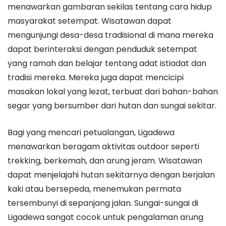
menawarkan gambaran sekilas tentang cara hidup
masyarakat setempat. Wisatawan dapat
mengunjungi desa-desa tradisional di mana mereka
dapat berinteraksi dengan penduduk setempat
yang ramah dan belajar tentang adat istiadat dan
tradisi mereka. Mereka juga dapat mencicipi
masakan lokal yang lezat, terbuat dari bahan-bahan
segar yang bersumber dari hutan dan sungai sekitar.
Bagi yang mencari petualangan, Ligadewa
menawarkan beragam aktivitas outdoor seperti
trekking, berkemah, dan arung jeram. Wisatawan
dapat menjelajahi hutan sekitarnya dengan berjalan
kaki atau bersepeda, menemukan permata
tersembunyi di sepanjang jalan. Sungai-sungai di
Ligadewa sangat cocok untuk pengalaman arung