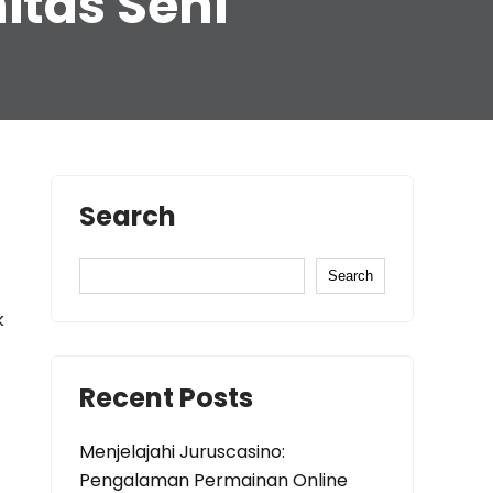
tas Seni
Search
Search
k
Recent Posts
Menjelajahi Juruscasino:
Pengalaman Permainan Online