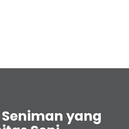
: Seniman yang