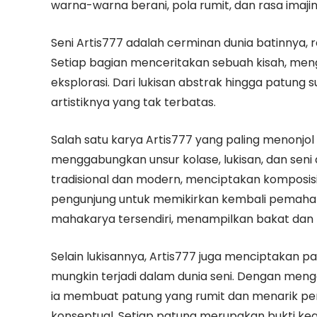
warna-warna berani, pola rumit, dan rasa imaji
Seni Artis777 adalah cerminan dunia batinnya, r
Setiap bagian menceritakan sebuah kisah, me
eksplorasi. Dari lukisan abstrak hingga patung s
artistiknya yang tak terbatas.
Salah satu karya Artis777 yang paling menonjo
menggabungkan unsur kolase, lukisan, dan seni 
tradisional dan modern, menciptakan komposis
pengunjung untuk memikirkan kembali pemaham
mahakarya tersendiri, menampilkan bakat dan 
Selain lukisannya, Artis777 juga menciptakan
mungkin terjadi dalam dunia seni. Dengan men
ia membuat patung yang rumit dan menarik per
konseptual. Setiap patung merupakan bukti kea