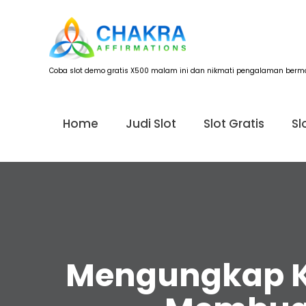
Skip
to
content
Coba slot demo gratis X500 malam ini dan nikmati pengalaman bermai
Home
Judi Slot
Slot Gratis
S
Mengungkap Kr