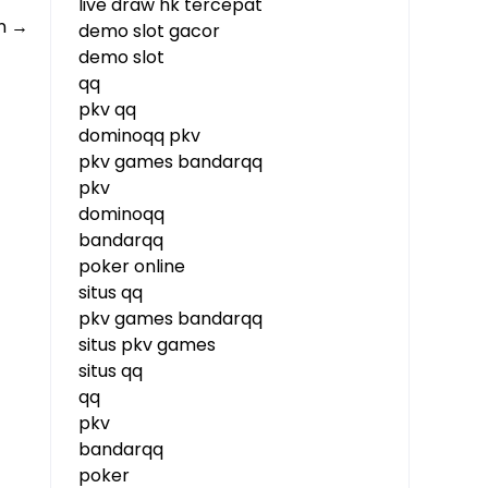
live draw hk tercepat
an
→
demo slot gacor
demo slot
qq
pkv qq
dominoqq pkv
pkv games bandarqq
pkv
dominoqq
bandarqq
poker online
situs qq
pkv games bandarqq
situs pkv games
situs qq
qq
pkv
bandarqq
poker