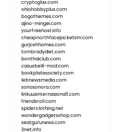
cryptoglax.com
ohiohobbyplus.com
bogothemes.com
ajino-mingei.com
yourfreehost.info
cheapnorthfacejacketsm.com
gurjoshhomes.com
tombradydiet.com
bonthaiclub.com
casusbelli-mod.com
bookplatesociety.com
lebnewsmedia.com
sonosonora.com
linkuusinternasional1.com
friendsroll.com
spiderclothing.net
wondergadgetsshop.com
seatgurunews.com
3net.info