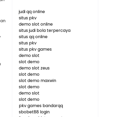
judi qq online
situs pkv
tan
demo slot online
situs judi bola terpercaya
,
situs qq online
situs pkv
situs pkv games
demo slot
slot demo
h
demo slot zeus
slot demo
slot demo maxwin
slot demo
demo slot
slot demo
pkv games bandarqq
sbobet88 login