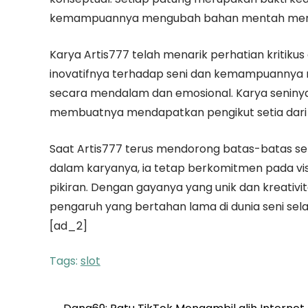
kemampuannya mengubah bahan mentah menjad
Karya Artis777 telah menarik perhatian kritik
inovatifnya terhadap seni dan kemampuannya 
secara mendalam dan emosional. Karya seninya t
membuatnya mendapatkan pengikut setia dari 
Saat Artis777 terus mendorong batas-batas s
dalam karyanya, ia tetap berkomitmen pada vi
pikiran. Dengan gayanya yang unik dan kreativi
pengaruh yang bertahan lama di dunia seni se
[ad_2]
Tags:
slot