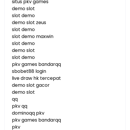
situs pkv games
demo slot
slot demo
demo slot zeus
slot demo
slot demo maxwin
slot demo
demo slot
slot demo
pkv games bandarqq
sbobet88 login
live draw hk tercepat
demo slot gacor
demo slot
qq
pkv qq
dominoqq pkv
pkv games bandarqq
pkv