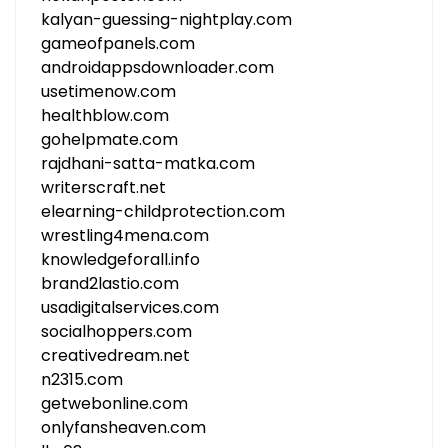
kalyan-guessing-nightplay.com
gameofpanels.com
androidappsdownloader.com
usetimenow.com
healthblow.com
gohelpmate.com
rajdhani-satta-matka.com
writerscraft.net
elearning-childprotection.com
wrestling4mena.com
knowledgeforall.info
brand2lastio.com
usadigitalservices.com
socialhoppers.com
creativedream.net
n2315.com
getwebonline.com
onlyfansheaven.com