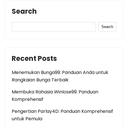
Search
Search
Recent Posts
Menemukan Bunga99: Panduan Anda untuk
Rangkaian Bunga Terbaik
Membuka Rahasia Winlose99: Panduan
Komprehensif
Pengertian Parlay4D: Panduan Komprehensif
untuk Pemula