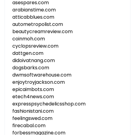
asespares.com
arabianstime.com
atticabblues.com
autometropolist.com
beautycreamreview.com
coinmoh.com
cyclopsreview.com
dattgen.com
didoivatnang.com
dogsbarks.com
dwmsoftwarehouse.com
enjoytroyjackson.com
epicaimbots.com
etech4news.com
expresspsychedelicsshop.com
fashionistani.com
feelingswed.com
firecabal.com
forbessmagazine.com