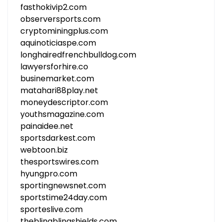
fasthokivip2.com
observersports.com
cryptominingplus.com
aquinoticiaspe.com
longhairedfrenchbulldog.com
lawyersforhire.co
businemarket.com
matahari88play.net
moneydescriptor.com
youthsmagazine.com
painaidee.net
sportsdarkest.com
webtoon.biz
thesportswires.com
hyungpro.com
sportingnewsnet.com
sportstime24day.com
sporteslive.com
theblingblingshields.com