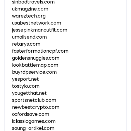
sinbadtravels.com
ukmagzine.com
wareztech.org
usabestnetwork.com
jessepinkmanoutfit.com
umailsend.com
retarys.com
fasterformationcpf.com
goldensnuggles.com
lookbattlemap.com
buyrdpservice.com
yesport.net
tostylo.com
yougetthat.net
sportsnetclub.com
newbestcrypto.com
oxfordsave.com
iclassicgames.com
saung-artikel.com