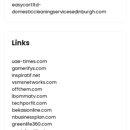
easycartltd-
domesticcleaningservicesedinburgh.com
Links
uae-times.com
gamerifys.com
inspiratif.net
vsmsnetworks.com
offthem.com
ibommatv.com
techporfit.com
bekasionline.com
nbusinessplan.com
greenlife360.com