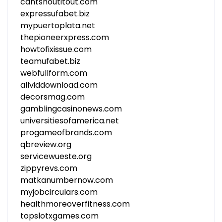
cantshoutitout.com
expressufabet.biz
mypuertoplata.net
thepioneerxpress.com
howtofixissue.com
teamufabet.biz
webfullform.com
allviddownload.com
decorsmag.com
gamblingcasinonews.com
universitiesofamerica.net
progameofbrands.com
qbreview.org
servicewueste.org
zippyrevs.com
matkanumbernow.com
myjobcirculars.com
healthmoreoverfitness.com
topslotxgames.com