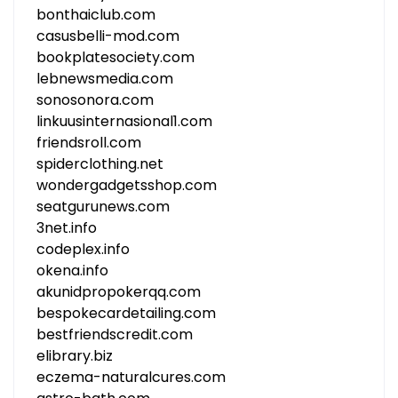
bonthaiclub.com
casusbelli-mod.com
bookplatesociety.com
lebnewsmedia.com
sonosonora.com
linkuusinternasional1.com
friendsroll.com
spiderclothing.net
wondergadgetsshop.com
seatgurunews.com
3net.info
codeplex.info
okena.info
akunidpropokerqq.com
bespokecardetailing.com
bestfriendscredit.com
elibrary.biz
eczema-naturalcures.com