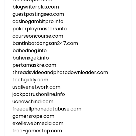
blogwriterplus.com
guestpostingseo.com
casinogambitpro.info
pokerplaymasters.info
courseoncourse.com
bantinbatdongsan247.com
bahednog.info
bahenxgek.info
pertamaskre.com
threadsvideoandphotodownloader.com
techgiddy.com
usalivenetwork.com
jackpotrushonline.info
ucnewshindi.com
freecellphonedatabase.com
gamersrope.com
exellewebmedia.com
free-gamestop.com