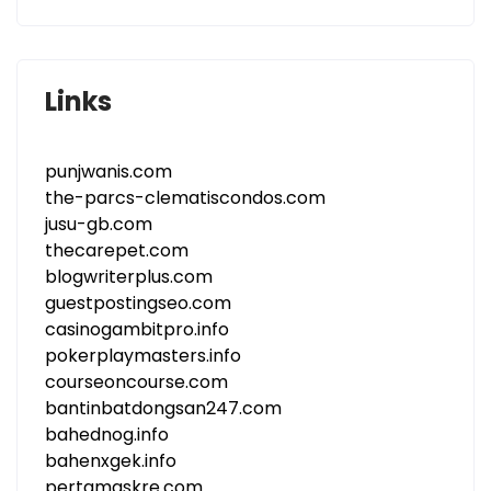
Links
punjwanis.com
the-parcs-clematiscondos.com
jusu-gb.com
thecarepet.com
blogwriterplus.com
guestpostingseo.com
casinogambitpro.info
pokerplaymasters.info
courseoncourse.com
bantinbatdongsan247.com
bahednog.info
bahenxgek.info
pertamaskre.com