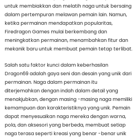
untuk membiakkan dan melatih naga untuk bersaing
dalam pertempuran melawan pemain lain. Namun,
ketika permainan mendapatkan popularitas,
Firedragon Games mulai berkembang dan
meningkatkan permainan, menambahkan fitur dan
mekanik baru untuk membuat pemain tetap terlibat.
Salah satu faktor kunci dalam keberhasilan
Dragon69 adalah gaya seni dan desain yang unik dari
permainan. Naga dalam permainan itu
diterjemahkan dengan indah dalam detail yang
menakjubkan, dengan masing -masing naga memiliki
kemampuan dan karakteristiknya yang unik. Pemain
dapat menyesuaikan naga mereka dengan warna,
pola, dan aksesori yang berbeda, membuat setiap
naga terasa seperti kreasi yang benar -benar unik