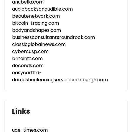
anubella.com
audiobooksonaudible.com
beautenetwork.com
bitcoin-tracing.com
bodyandshapes.com
businessconsultantsroundrock.com
classicglobalnews.com
cybercusp.com
britaintt.com
deconds.com
easycartltd-
domesticcleaningservicesedinburgh.com
Links
uae-times.com