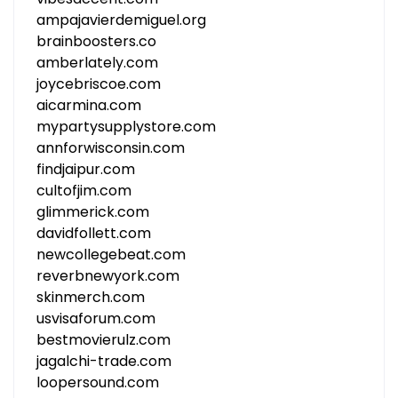
ampajavierdemiguel.org
brainboosters.co
amberlately.com
joycebriscoe.com
aicarmina.com
mypartysupplystore.com
annforwisconsin.com
findjaipur.com
cultofjim.com
glimmerick.com
davidfollett.com
newcollegebeat.com
reverbnewyork.com
skinmerch.com
usvisaforum.com
bestmovierulz.com
jagalchi-trade.com
loopersound.com