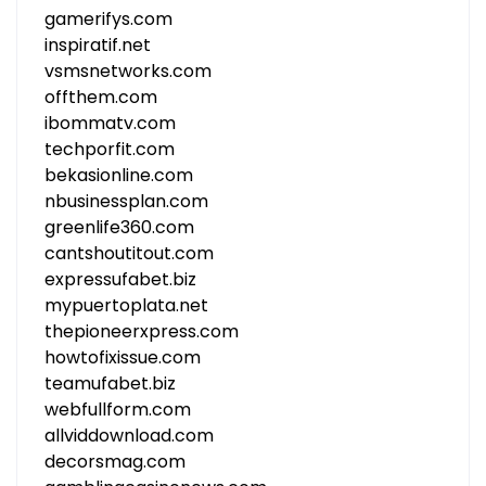
gamerifys.com
inspiratif.net
vsmsnetworks.com
offthem.com
ibommatv.com
techporfit.com
bekasionline.com
nbusinessplan.com
greenlife360.com
cantshoutitout.com
expressufabet.biz
mypuertoplata.net
thepioneerxpress.com
howtofixissue.com
teamufabet.biz
webfullform.com
allviddownload.com
decorsmag.com