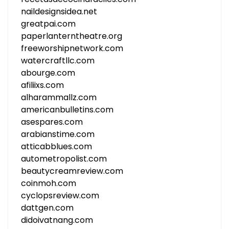
naildesignsidea.net
greatpai.com
paperlanterntheatre.org
freeworshipnetwork.com
watercraftllc.com
abourge.com
afiliixs.com
alharammallz.com
americanbulletins.com
asespares.com
arabianstime.com
atticabblues.com
autometropolist.com
beautycreamreview.com
coinmoh.com
cyclopsreview.com
dattgen.com
didoivatnang.com