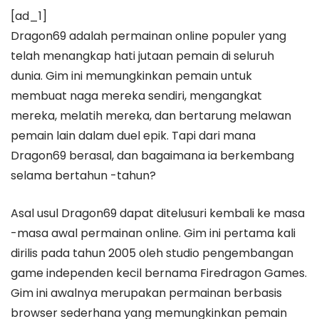
[ad_1]
Dragon69 adalah permainan online populer yang
telah menangkap hati jutaan pemain di seluruh
dunia. Gim ini memungkinkan pemain untuk
membuat naga mereka sendiri, mengangkat
mereka, melatih mereka, dan bertarung melawan
pemain lain dalam duel epik. Tapi dari mana
Dragon69 berasal, dan bagaimana ia berkembang
selama bertahun -tahun?
Asal usul Dragon69 dapat ditelusuri kembali ke masa
-masa awal permainan online. Gim ini pertama kali
dirilis pada tahun 2005 oleh studio pengembangan
game independen kecil bernama Firedragon Games.
Gim ini awalnya merupakan permainan berbasis
browser sederhana yang memungkinkan pemain