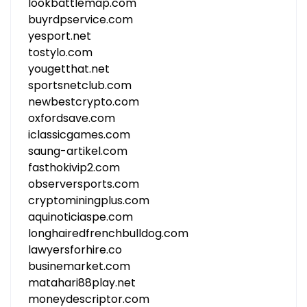
lookbattlemap.com
buyrdpservice.com
yesport.net
tostylo.com
yougetthat.net
sportsnetclub.com
newbestcrypto.com
oxfordsave.com
iclassicgames.com
saung-artikel.com
fasthokivip2.com
observersports.com
cryptominingplus.com
aquinoticiaspe.com
longhairedfrenchbulldog.com
lawyersforhire.co
businemarket.com
matahari88play.net
moneydescriptor.com