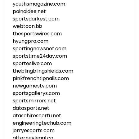
youthsmagazine.com
painaidee.net
sportsdarkest.com
webtoon.biz
thesportswires.com
hyungpro.com
sportingnewsnet.com
sportstime24day.com
sporteslive.com
theblingblingshields.com
pinkfrenchtipnails.com
newgamestv.com
sportsgallerys.com
sportsmirrors.net
datasports.net
atasehirescortu.net
engineeringtechub.com
jerryescorts.com
attorneylegal.co