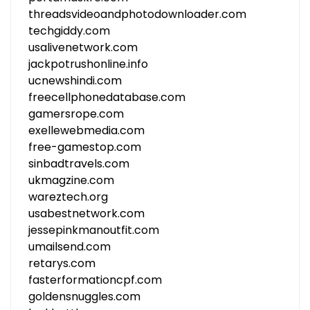
threadsvideoandphotodownloader.com
techgiddy.com
usalivenetwork.com
jackpotrushonline.info
ucnewshindi.com
freecellphonedatabase.com
gamersrope.com
exellewebmedia.com
free-gamestop.com
sinbadtravels.com
ukmagzine.com
wareztech.org
usabestnetwork.com
jessepinkmanoutfit.com
umailsend.com
retarys.com
fasterformationcpf.com
goldensnuggles.com