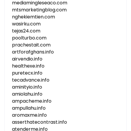
mediamingleseaco.com
mtsmarketingblog.com
nghekiemtien.com
wasirku.com
tejas24.com
poolturbo.com
prachestait.com
artforafghans.info
airvendio.info
healthexe.info
puretecx.info
tecadvance.info
aminityio.info
amiolahu.info
ampacheme.info
ampullahu.info
aromaxme.info
asserthatecontrast.info
atenderme.info