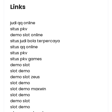
Links
judi qq online
situs pkv
demo slot online
situs judi bola terpercaya
situs qq online
situs pkv
situs pkv games
demo slot
slot demo
demo slot zeus
slot demo
slot demo maxwin
slot demo
demo slot
slot demo