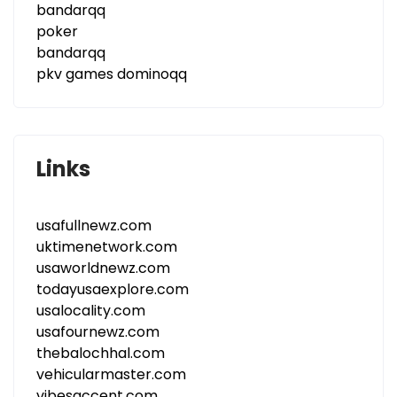
bandarqq
poker
bandarqq
pkv games dominoqq
Links
usafullnewz.com
uktimenetwork.com
usaworldnewz.com
todayusaexplore.com
usalocality.com
usafournewz.com
thebalochhal.com
vehicularmaster.com
vibesaccent.com