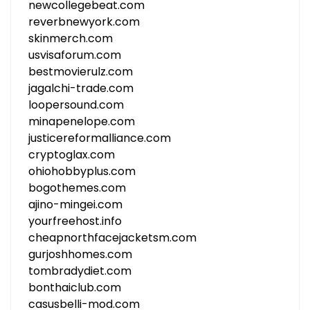
newcollegebeat.com
reverbnewyork.com
skinmerch.com
usvisaforum.com
bestmovierulz.com
jagalchi-trade.com
loopersound.com
minapenelope.com
justicereformalliance.com
cryptoglax.com
ohiohobbyplus.com
bogothemes.com
ajino-mingei.com
yourfreehost.info
cheapnorthfacejacketsm.com
gurjoshhomes.com
tombradydiet.com
bonthaiclub.com
casusbelli-mod.com