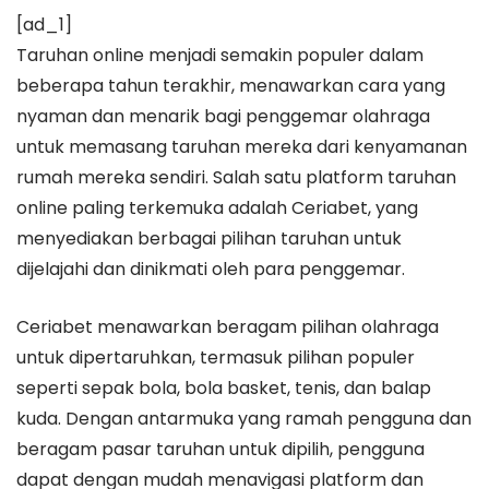
[ad_1]
Taruhan online menjadi semakin populer dalam
beberapa tahun terakhir, menawarkan cara yang
nyaman dan menarik bagi penggemar olahraga
untuk memasang taruhan mereka dari kenyamanan
rumah mereka sendiri. Salah satu platform taruhan
online paling terkemuka adalah Ceriabet, yang
menyediakan berbagai pilihan taruhan untuk
dijelajahi dan dinikmati oleh para penggemar.
Ceriabet menawarkan beragam pilihan olahraga
untuk dipertaruhkan, termasuk pilihan populer
seperti sepak bola, bola basket, tenis, dan balap
kuda. Dengan antarmuka yang ramah pengguna dan
beragam pasar taruhan untuk dipilih, pengguna
dapat dengan mudah menavigasi platform dan