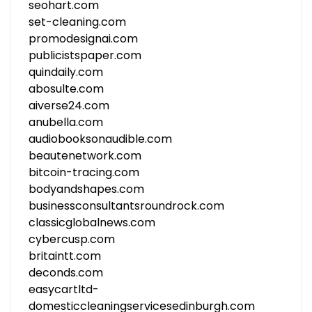
seohart.com
set-cleaning.com
promodesignai.com
publicistspaper.com
quindaily.com
abosulte.com
aiverse24.com
anubella.com
audiobooksonaudible.com
beautenetwork.com
bitcoin-tracing.com
bodyandshapes.com
businessconsultantsroundrock.com
classicglobalnews.com
cybercusp.com
britaintt.com
deconds.com
easycartltd-
domesticcleaningservicesedinburgh.com