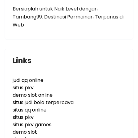
Bersiaplah untuk Naik Level dengan
Tambang99: Destinasi Permainan Terpanas di
Web
Links
judi qq online
situs pkv
demo slot online
situs judi bola terpercaya
situs qq online
situs pkv
situs pkv games
demo slot