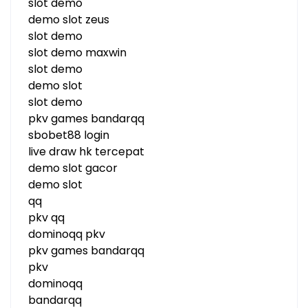
slot demo
demo slot zeus
slot demo
slot demo maxwin
slot demo
demo slot
slot demo
pkv games bandarqq
sbobet88 login
live draw hk tercepat
demo slot gacor
demo slot
qq
pkv qq
dominoqq pkv
pkv games bandarqq
pkv
dominoqq
bandarqq