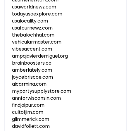
usaworldnewz.com
todayusaexplore.com
usalocality.com
usafournewz.com
thebalochhal.com
vehicularmaster.com
vibesaccent.com
ampajavierdemiguel.org
brainboosters.co
amberlately.com
joycebriscoe.com
aicarmina.com
mypartysupplystore.com
annforwisconsin.com
findjaipur.com
cultofjim.com
glimmerick.com
davidfollett.com