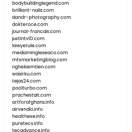
bodybuildinglegend.com
brilliant-nails.com
dandr-photography.com
dokteroce.com
journal-francais.com
justintv10.com
lawyerule.com
mediamingleseaco.com
mtsmarketingblog.com
nghekiemtien.com
wasirku.com
tejas24.com
poolturbo.com
prachestait.com
artforafghans.info
airvendio.info
healthexe.info
puretecx.info
tecadvance.info