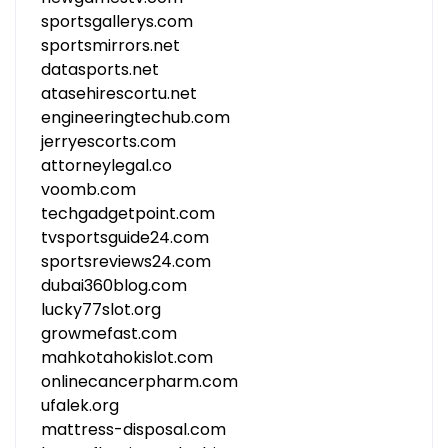
sportsgallerys.com
sportsmirrors.net
datasports.net
atasehirescortu.net
engineeringtechub.com
jerryescorts.com
attorneylegal.co
voomb.com
techgadgetpoint.com
tvsportsguide24.com
sportsreviews24.com
dubai360blog.com
lucky77slot.org
growmefast.com
mahkotahokislot.com
onlinecancerpharm.com
ufalek.org
mattress-disposal.com