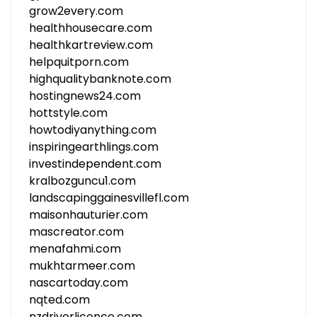
grow2every.com
healthhousecare.com
healthkartreview.com
helpquitporn.com
highqualitybanknote.com
hostingnews24.com
hottstyle.com
howtodiyanything.com
inspiringearthlings.com
investindependent.com
kralbozguncu1.com
landscapinggainesvillefl.com
maisonhauturier.com
mascreator.com
menafahmi.com
mukhtarmeer.com
nascartoday.com
nqted.com
nzdriverlicence.com