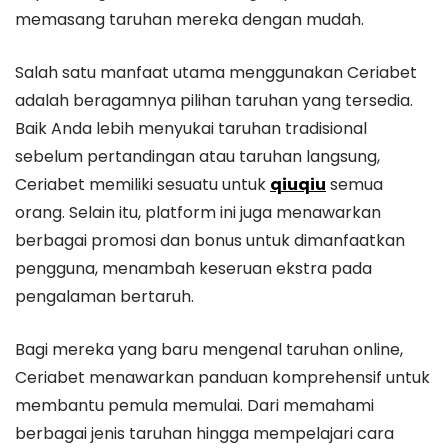
memasang taruhan mereka dengan mudah.
Salah satu manfaat utama menggunakan Ceriabet
adalah beragamnya pilihan taruhan yang tersedia.
Baik Anda lebih menyukai taruhan tradisional
sebelum pertandingan atau taruhan langsung,
Ceriabet memiliki sesuatu untuk
qiuqiu
semua
orang. Selain itu, platform ini juga menawarkan
berbagai promosi dan bonus untuk dimanfaatkan
pengguna, menambah keseruan ekstra pada
pengalaman bertaruh.
Bagi mereka yang baru mengenal taruhan online,
Ceriabet menawarkan panduan komprehensif untuk
membantu pemula memulai. Dari memahami
berbagai jenis taruhan hingga mempelajari cara