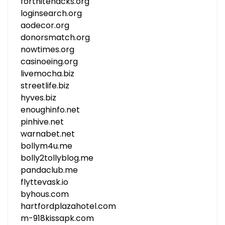
fortnitehacks.org
loginsearch.org
aodecor.org
donorsmatch.org
nowtimes.org
casinoeing.org
livemocha.biz
streetlife.biz
hyves.biz
enoughinfo.net
pinhive.net
warnabet.net
bollym4u.me
bolly2tollyblog.me
pandaclub.me
flyttevask.io
byhous.com
hartfordplazahotel.com
m-918kissapk.com