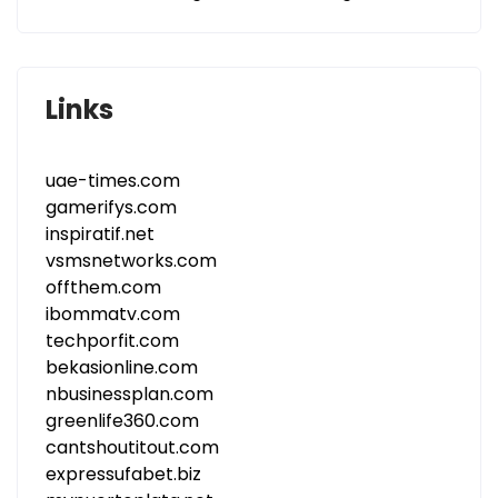
Links
uae-times.com
gamerifys.com
inspiratif.net
vsmsnetworks.com
offthem.com
ibommatv.com
techporfit.com
bekasionline.com
nbusinessplan.com
greenlife360.com
cantshoutitout.com
expressufabet.biz