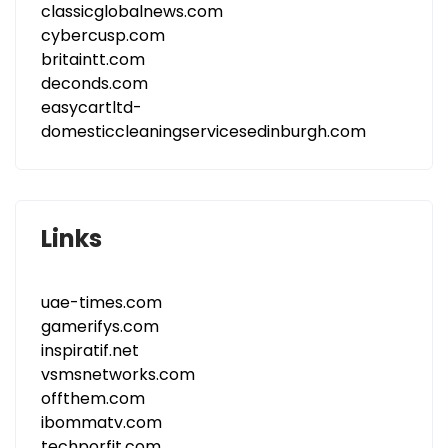
classicglobalnews.com
cybercusp.com
britaintt.com
deconds.com
easycartltd-
domesticcleaningservicesedinburgh.com
Links
uae-times.com
gamerifys.com
inspiratif.net
vsmsnetworks.com
offthem.com
ibommatv.com
techporfit.com