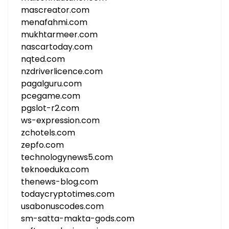
mascreator.com
menafahmi.com
mukhtarmeer.com
nascartoday.com
nqted.com
nzdriverlicence.com
pagalguru.com
pcegame.com
pgslot-r2.com
ws-expression.com
zchotels.com
zepfo.com
technologynews5.com
teknoeduka.com
thenews-blog.com
todaycryptotimes.com
usabonuscodes.com
sm-satta-makta-gods.com