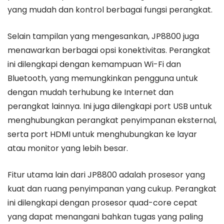
yang mudah dan kontrol berbagai fungsi perangkat.
Selain tampilan yang mengesankan, JP8800 juga
menawarkan berbagai opsi konektivitas. Perangkat
ini dilengkapi dengan kemampuan Wi-Fi dan
Bluetooth, yang memungkinkan pengguna untuk
dengan mudah terhubung ke Internet dan
perangkat lainnya. Ini juga dilengkapi port USB untuk
menghubungkan perangkat penyimpanan eksternal,
serta port HDMI untuk menghubungkan ke layar
atau monitor yang lebih besar.
Fitur utama lain dari JP8800 adalah prosesor yang
kuat dan ruang penyimpanan yang cukup. Perangkat
ini dilengkapi dengan prosesor quad-core cepat
yang dapat menangani bahkan tugas yang paling