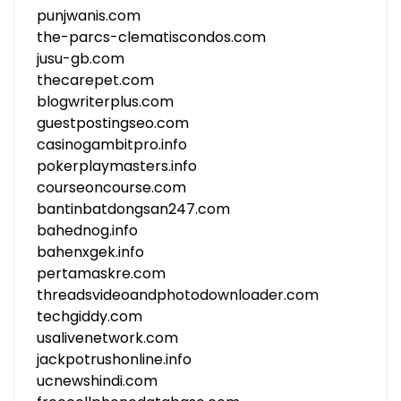
punjwanis.com
the-parcs-clematiscondos.com
jusu-gb.com
thecarepet.com
blogwriterplus.com
guestpostingseo.com
casinogambitpro.info
pokerplaymasters.info
courseoncourse.com
bantinbatdongsan247.com
bahednog.info
bahenxgek.info
pertamaskre.com
threadsvideoandphotodownloader.com
techgiddy.com
usalivenetwork.com
jackpotrushonline.info
ucnewshindi.com