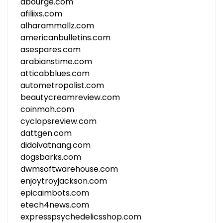
abourge.com
afiliixs.com
alharammallz.com
americanbulletins.com
asespares.com
arabianstime.com
atticabblues.com
autometropolist.com
beautycreamreview.com
coinmoh.com
cyclopsreview.com
dattgen.com
didoivatnang.com
dogsbarks.com
dwmsoftwarehouse.com
enjoytroyjackson.com
epicaimbots.com
etech4news.com
expresspsychedelicsshop.com