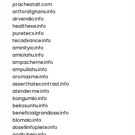
prachestait.com
artforafghans.info
airvendio.info
healthexe.info
puretecx.info
tecadvance.info
aminityio.info
amiolahu.info
ampacheme.info
ampullahu.info
aromaxme.info
asserthatecontrast.info
atenderme.info
bangumiio.info
bekosunhu.info
beneficialgrandiose.info
blomaio.info
dosellinfoplete.info
podtubeio.info