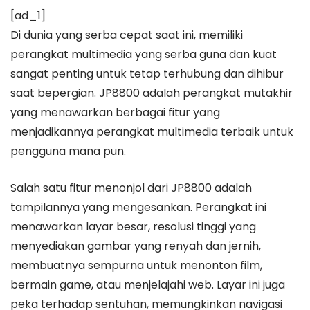
[ad_1]
Di dunia yang serba cepat saat ini, memiliki
perangkat multimedia yang serba guna dan kuat
sangat penting untuk tetap terhubung dan dihibur
saat bepergian. JP8800 adalah perangkat mutakhir
yang menawarkan berbagai fitur yang
menjadikannya perangkat multimedia terbaik untuk
pengguna mana pun.
Salah satu fitur menonjol dari JP8800 adalah
tampilannya yang mengesankan. Perangkat ini
menawarkan layar besar, resolusi tinggi yang
menyediakan gambar yang renyah dan jernih,
membuatnya sempurna untuk menonton film,
bermain game, atau menjelajahi web. Layar ini juga
peka terhadap sentuhan, memungkinkan navigasi