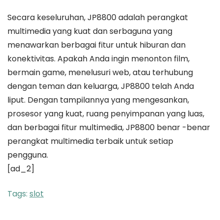
Secara keseluruhan, JP8800 adalah perangkat
multimedia yang kuat dan serbaguna yang
menawarkan berbagai fitur untuk hiburan dan
konektivitas. Apakah Anda ingin menonton film,
bermain game, menelusuri web, atau terhubung
dengan teman dan keluarga, JP8800 telah Anda
liput. Dengan tampilannya yang mengesankan,
prosesor yang kuat, ruang penyimpanan yang luas,
dan berbagai fitur multimedia, JP8800 benar -benar
perangkat multimedia terbaik untuk setiap
pengguna.
[ad_2]
Tags:
slot