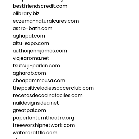
bestfriendscredit.com
elibrary.biz
eczema-naturalcures.com
astro-bath.com
aghapal.com
altu-expo.com
authorjennijames.com
viajearoma.net
tsutsuji-parkin.com
agharab.com
cheapammousa.com
thepositiveladiessoccerclub.com
recetasdecocinafaciles.com
naildesignsidea.net
greatpai.com
paperlanterntheatre.org
freeworshipnetwork.com
watercraftllc.com