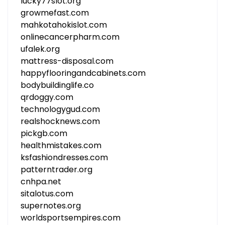
lucky77slot.org
growmefast.com
mahkotahokislot.com
onlinecancerpharm.com
ufalek.org
mattress-disposal.com
happyflooringandcabinets.com
bodybuildinglife.co
qrdoggy.com
technologygud.com
realshocknews.com
pickgb.com
healthmistakes.com
ksfashiondresses.com
patterntrader.org
cnhpa.net
sitalotus.com
supernotes.org
worldsportsempires.com