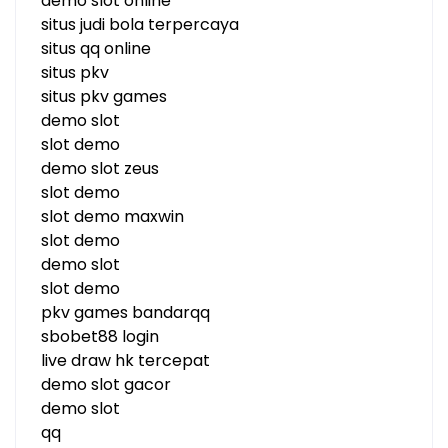
demo slot online
situs judi bola terpercaya
situs qq online
situs pkv
situs pkv games
demo slot
slot demo
demo slot zeus
slot demo
slot demo maxwin
slot demo
demo slot
slot demo
pkv games bandarqq
sbobet88 login
live draw hk tercepat
demo slot gacor
demo slot
qq