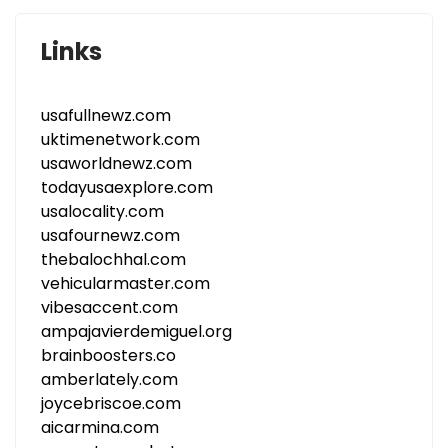
Links
usafullnewz.com
uktimenetwork.com
usaworldnewz.com
todayusaexplore.com
usalocality.com
usafournewz.com
thebalochhal.com
vehicularmaster.com
vibesaccent.com
ampajavierdemiguel.org
brainboosters.co
amberlately.com
joycebriscoe.com
aicarmina.com