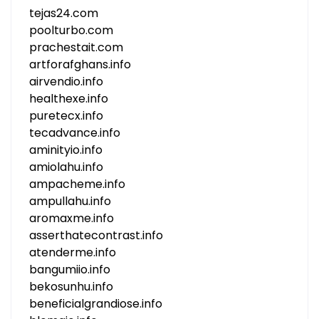
tejas24.com
poolturbo.com
prachestait.com
artforafghans.info
airvendio.info
healthexe.info
puretecx.info
tecadvance.info
aminityio.info
amiolahu.info
ampacheme.info
ampullahu.info
aromaxme.info
asserthatecontrast.info
atenderme.info
bangumiio.info
bekosunhu.info
beneficialgrandiose.info