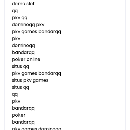
demo slot
qq
pkv qq
dominoqq pkv
pkv games bandarqq
pkv
dominoqq
bandarqq
poker online
situs qq
pkv games bandarqq
situs pkv games
situs qq
qq
pkv
bandarqq
poker
bandarqq
pkv games dominoqq