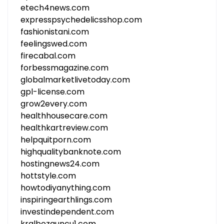
etech4news.com
expresspsychedelicsshop.com
fashionistani.com
feelingswed.com
firecabal.com
forbessmagazine.com
globalmarketlivetoday.com
gpl-license.com
grow2every.com
healthhousecare.com
healthkartreview.com
helpquitporn.com
highqualitybanknote.com
hostingnews24.com
hottstyle.com
howtodiyanything.com
inspiringearthlings.com
investindependent.com
kralbozguncu1.com