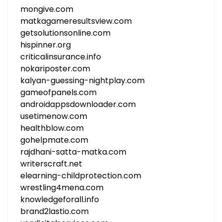
mongive.com
matkagameresultsview.com
getsolutionsonline.com
hispinner.org
criticalinsurance.info
nokariposter.com
kalyan-guessing-nightplay.com
gameofpanels.com
androidappsdownloader.com
usetimenow.com
healthblow.com
gohelpmate.com
rajdhani-satta-matka.com
writerscraft.net
elearning-childprotection.com
wrestling4mena.com
knowledgeforall.info
brand2lastio.com