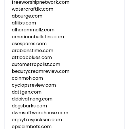
freeworshipnetwork.com
watercraftllc.com
abourge.com
afiliixs.com
alharammallz.com
americanbulletins.com
asespares.com
arabianstime.com
atticabblues.com
autometropolist.com
beautycreamreview.com
coinmoh.com
cyclopsreview.com
dattgen.com
didoivatnang.com
dogsbarks.com
dwmsoftwarehouse.com
enjoytroyjackson.com
epicaimbots.com