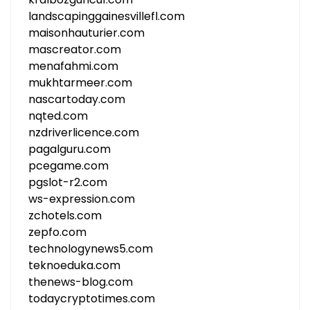
landscapinggainesvillefl.com
maisonhauturier.com
mascreator.com
menafahmi.com
mukhtarmeer.com
nascartoday.com
nqted.com
nzdriverlicence.com
pagalguru.com
pcegame.com
pgslot-r2.com
ws-expression.com
zchotels.com
zepfo.com
technologynews5.com
teknoeduka.com
thenews-blog.com
todaycryptotimes.com