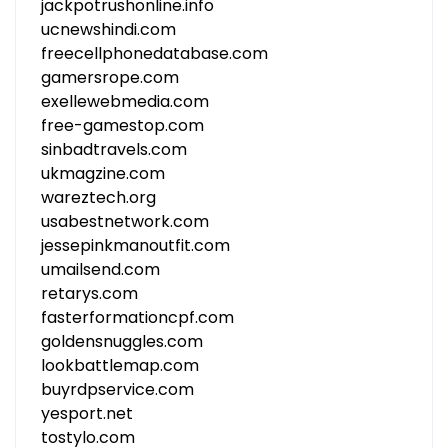
jackpotrushonline.info
ucnewshindi.com
freecellphonedatabase.com
gamersrope.com
exellewebmedia.com
free-gamestop.com
sinbadtravels.com
ukmagzine.com
wareztech.org
usabestnetwork.com
jessepinkmanoutfit.com
umailsend.com
retarys.com
fasterformationcpf.com
goldensnuggles.com
lookbattlemap.com
buyrdpservice.com
yesport.net
tostylo.com