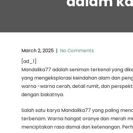
dalam ka
March 2, 2025
|
No Comments
[ad_1]
Mandalika77 adalah seniman terkenal yang di
yang mengeksplorasi keindahan alam dan pen
warna -warna cerah, detail rumit, dan perspe
dengan bakatnya.
Salah satu karya Mandalika77 yang paling menc
terbenam. Warna hangat oranye dan merah muda
menciptakan rasa damai dan ketenangan. Perhat