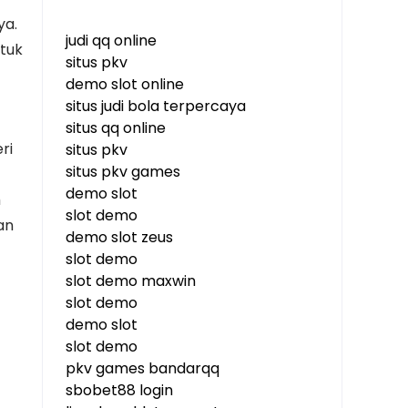
ya.
judi qq online
ntuk
situs pkv
demo slot online
situs judi bola terpercaya
situs qq online
ri
situs pkv
situs pkv games
demo slot
h
slot demo
an
demo slot zeus
slot demo
slot demo maxwin
slot demo
demo slot
slot demo
pkv games bandarqq
sbobet88 login