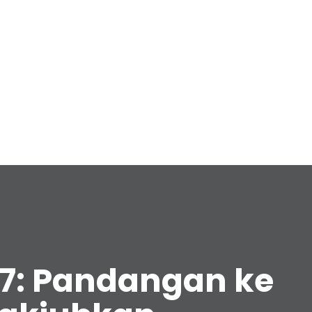
7: Pandangan ke