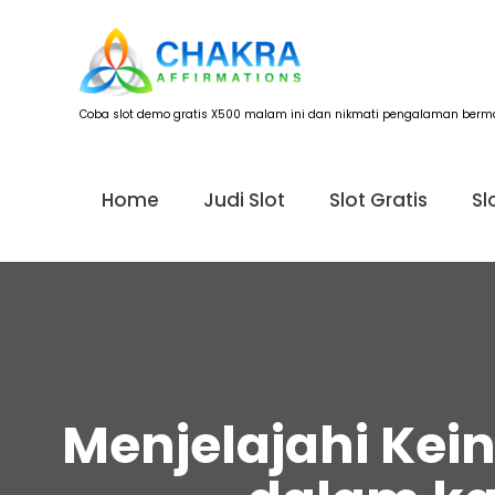
Skip
to
content
Coba slot demo gratis X500 malam ini dan nikmati pengalaman bermai
Home
Judi Slot
Slot Gratis
S
Menjelajahi Ke