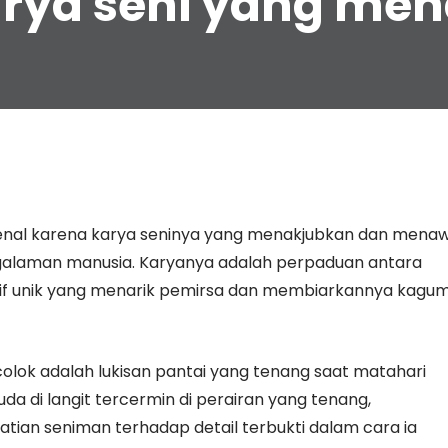
rya seni yang me
kenal karena karya seninya yang menakjubkan dan mena
galaman manusia. Karyanya adalah perpaduan antara
ktif unik yang menarik pemirsa dan membiarkannya kagu
olok adalah lukisan pantai yang tenang saat matahari
 di langit tercermin di perairan yang tenang,
ian seniman terhadap detail terbukti dalam cara ia