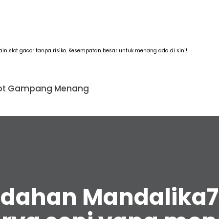
n slot gacor tanpa risiko. Kesempatan besar untuk menang ada di sini!
lot Gampang Menang
indahan Mandalika7