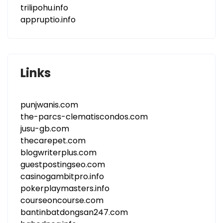
trilipohu.info
appruptio.info
Links
punjwanis.com
the-parcs-clematiscondos.com
jusu-gb.com
thecarepet.com
blogwriterplus.com
guestpostingseo.com
casinogambitpro.info
pokerplaymasters.info
courseoncourse.com
bantinbatdongsan247.com