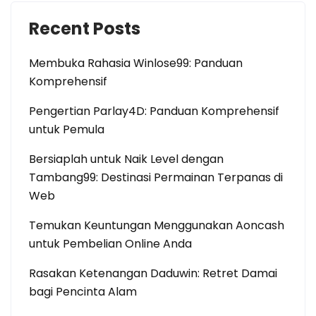
Recent Posts
Membuka Rahasia Winlose99: Panduan
Komprehensif
Pengertian Parlay4D: Panduan Komprehensif
untuk Pemula
Bersiaplah untuk Naik Level dengan
Tambang99: Destinasi Permainan Terpanas di
Web
Temukan Keuntungan Menggunakan Aoncash
untuk Pembelian Online Anda
Rasakan Ketenangan Daduwin: Retret Damai
bagi Pencinta Alam