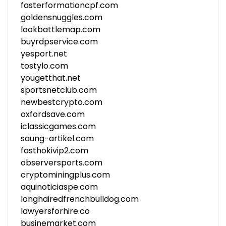
fasterformationcpf.com
goldensnuggles.com
lookbattlemap.com
buyrdpservice.com
yesport.net
tostylo.com
yougetthat.net
sportsnetclub.com
newbestcrypto.com
oxfordsave.com
iclassicgames.com
saung-artikel.com
fasthokivip2.com
observersports.com
cryptominingplus.com
aquinoticiaspe.com
longhairedfrenchbulldog.com
lawyersforhire.co
businemarket.com