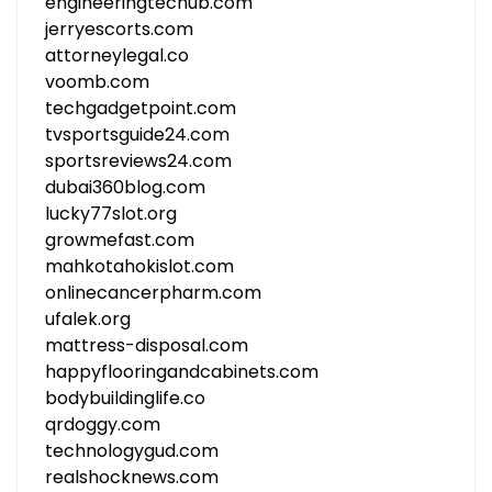
engineeringtechub.com
jerryescorts.com
attorneylegal.co
voomb.com
techgadgetpoint.com
tvsportsguide24.com
sportsreviews24.com
dubai360blog.com
lucky77slot.org
growmefast.com
mahkotahokislot.com
onlinecancerpharm.com
ufalek.org
mattress-disposal.com
happyflooringandcabinets.com
bodybuildinglife.co
qrdoggy.com
technologygud.com
realshocknews.com