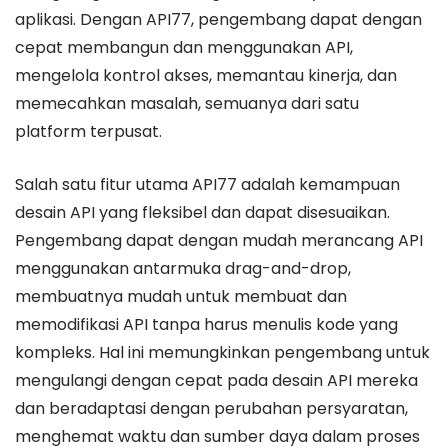
aplikasi. Dengan API77, pengembang dapat dengan
cepat membangun dan menggunakan API,
mengelola kontrol akses, memantau kinerja, dan
memecahkan masalah, semuanya dari satu
platform terpusat.
Salah satu fitur utama API77 adalah kemampuan
desain API yang fleksibel dan dapat disesuaikan.
Pengembang dapat dengan mudah merancang API
menggunakan antarmuka drag-and-drop,
membuatnya mudah untuk membuat dan
memodifikasi API tanpa harus menulis kode yang
kompleks. Hal ini memungkinkan pengembang untuk
mengulangi dengan cepat pada desain API mereka
dan beradaptasi dengan perubahan persyaratan,
menghemat waktu dan sumber daya dalam proses