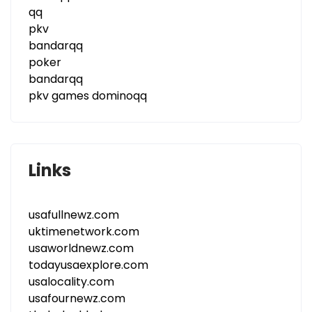
qq
pkv
bandarqq
poker
bandarqq
pkv games dominoqq
Links
usafullnewz.com
uktimenetwork.com
usaworldnewz.com
todayusaexplore.com
usalocality.com
usafournewz.com