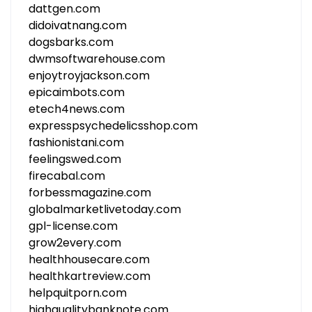
dattgen.com
didoivatnang.com
dogsbarks.com
dwmsoftwarehouse.com
enjoytroyjackson.com
epicaimbots.com
etech4news.com
expresspsychedelicsshop.com
fashionistani.com
feelingswed.com
firecabal.com
forbessmagazine.com
globalmarketlivetoday.com
gpl-license.com
grow2every.com
healthhousecare.com
healthkartreview.com
helpquitporn.com
highqualitybanknote.com