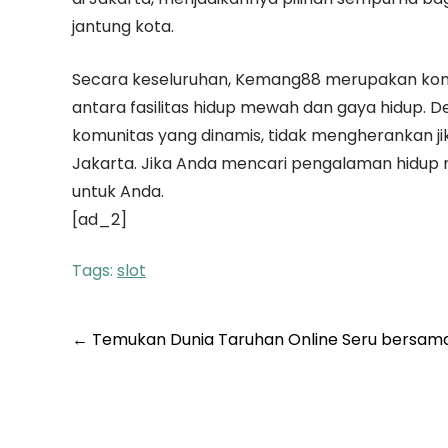
jantung kota.
Secara keseluruhan, Kemang88 merupakan ko
antara fasilitas hidup mewah dan gaya hidup. D
komunitas yang dinamis, tidak mengherankan jik
Jakarta. Jika Anda mencari pengalaman hidup 
untuk Anda.
[ad_2]
Tags:
slot
Post
←
Temukan Dunia Taruhan Online Seru bersam
navigation