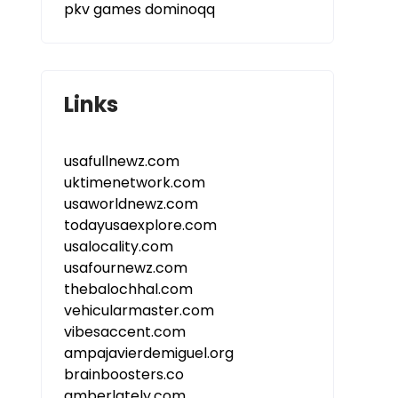
pkv games dominoqq
Links
usafullnewz.com
uktimenetwork.com
usaworldnewz.com
todayusaexplore.com
usalocality.com
usafournewz.com
thebalochhal.com
vehicularmaster.com
vibesaccent.com
ampajavierdemiguel.org
brainboosters.co
amberlately.com