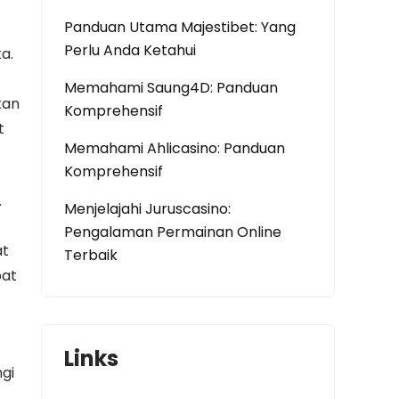
Panduan Utama Majestibet: Yang
Perlu Anda Ketahui
a.
Memahami Saung4D: Panduan
kan
Komprehensif
t
Memahami Ahlicasino: Panduan
Komprehensif
.
Menjelajahi Juruscasino:
Pengalaman Permainan Online
at
Terbaik
pat
Links
gi