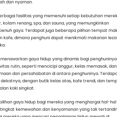
wah dan nyaman.
rbagai fasilitas yang memenuhi setiap kebutuhan merek
r, kolam renang, spa, dan sauna, yang memungkinkan
 penuh gaya. Terdapat juga beberapa pilihan tempat ma
 dan kafe, dimana penghuni dapat menikmati makanan leza
ka.
a menawarkan gaya hidup yang dinamis bagi penghuninya
tas rutin, seperti mencicipi anggur, kelas memasak, dan
maan dan persahabatan di antara penghuninya. Terdap
 dekatnya, dengan butik kelas atas, kafe trendi, dan tem
lan kaki singkat.
pilihan gaya hidup bagi mereka yang menghargai hal-hal
n tingkat kemewahan dan kenyamanan yang tak tertandin
bagi mereka yang mencari pengalaman hidup mewah di