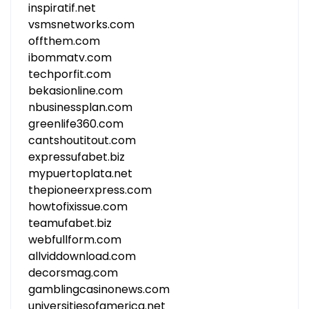
inspiratif.net
vsmsnetworks.com
offthem.com
ibommatv.com
techporfit.com
bekasionline.com
nbusinessplan.com
greenlife360.com
cantshoutitout.com
expressufabet.biz
mypuertoplata.net
thepioneerxpress.com
howtofixissue.com
teamufabet.biz
webfullform.com
allviddownload.com
decorsmag.com
gamblingcasinonews.com
universitiesofamerica.net