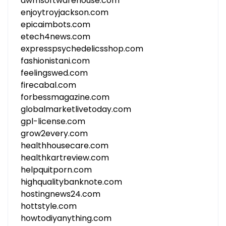
dwmsoftwarehouse.com
enjoytroyjackson.com
epicaimbots.com
etech4news.com
expresspsychedelicsshop.com
fashionistani.com
feelingswed.com
firecabal.com
forbessmagazine.com
globalmarketlivetoday.com
gpl-license.com
grow2every.com
healthhousecare.com
healthkartreview.com
helpquitporn.com
highqualitybanknote.com
hostingnews24.com
hottstyle.com
howtodiyanything.com