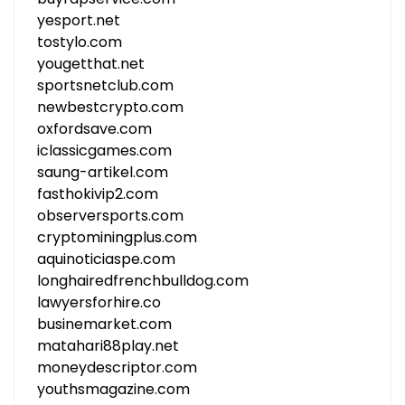
yesport.net
tostylo.com
yougetthat.net
sportsnetclub.com
newbestcrypto.com
oxfordsave.com
iclassicgames.com
saung-artikel.com
fasthokivip2.com
observersports.com
cryptominingplus.com
aquinoticiaspe.com
longhairedfrenchbulldog.com
lawyersforhire.co
businemarket.com
matahari88play.net
moneydescriptor.com
youthsmagazine.com