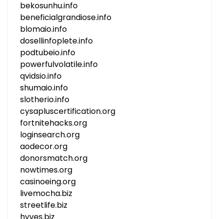
bekosunhu.info
beneficialgrandiose.info
blomaio.info
dosellinfoplete.info
podtubeio.info
powerfulvolatile.info
qvidsio.info
shumaio.info
slotherio.info
cysapluscertification.org
fortnitehacks.org
loginsearch.org
aodecor.org
donorsmatch.org
nowtimes.org
casinoeing.org
livemocha.biz
streetlife.biz
hyves.biz