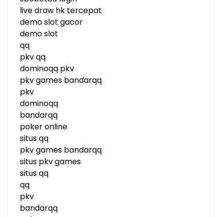
live draw hk tercepat
demo slot gacor
demo slot
qq
pkv qq
dominoqq pkv
pkv games bandarqq
pkv
dominoqq
bandarqq
poker online
situs qq
pkv games bandarqq
situs pkv games
situs qq
qq
pkv
bandarqq