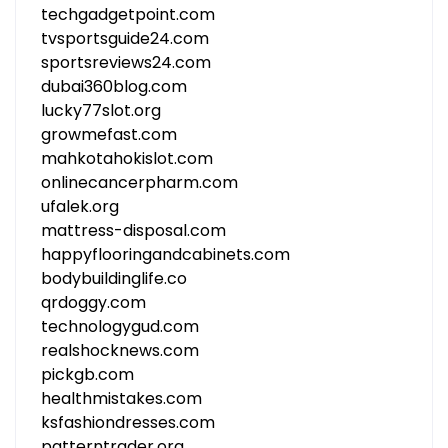
techgadgetpoint.com
tvsportsguide24.com
sportsreviews24.com
dubai360blog.com
lucky77slot.org
growmefast.com
mahkotahokislot.com
onlinecancerpharm.com
ufalek.org
mattress-disposal.com
happyflooringandcabinets.com
bodybuildinglife.co
qrdoggy.com
technologygud.com
realshocknews.com
pickgb.com
healthmistakes.com
ksfashiondresses.com
patterntrader.org