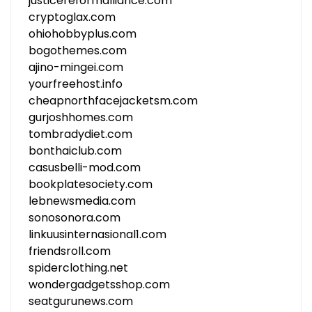
justicereformalliance.com
cryptoglax.com
ohiohobbyplus.com
bogothemes.com
ajino-mingei.com
yourfreehost.info
cheapnorthfacejacketsm.com
gurjoshhomes.com
tombradydiet.com
bonthaiclub.com
casusbelli-mod.com
bookplatesociety.com
lebnewsmedia.com
sonosonora.com
linkuusinternasional1.com
friendsroll.com
spiderclothing.net
wondergadgetsshop.com
seatgurunews.com