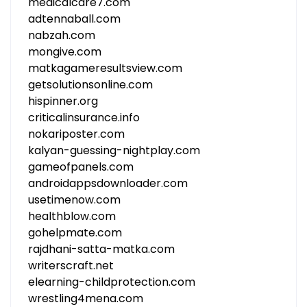
medicalcare7.com
adtennaball.com
nabzah.com
mongive.com
matkagameresultsview.com
getsolutionsonline.com
hispinner.org
criticalinsurance.info
nokariposter.com
kalyan-guessing-nightplay.com
gameofpanels.com
androidappsdownloader.com
usetimenow.com
healthblow.com
gohelpmate.com
rajdhani-satta-matka.com
writerscraft.net
elearning-childprotection.com
wrestling4mena.com