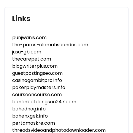
Links
punjwanis.com
the-parcs-clematiscondos.com
jusu-gb.com
thecarepet.com
blogwriterplus.com
guestpostingseo.com
casinogambitpro.info
pokerplaymasters.info
courseoncourse.com
bantinbatdongsan247.com
bahednog.info
bahenxgek.info
pertamaskre.com
threadsvideoandphotodownloader.com