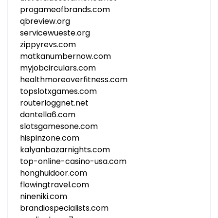
progameofbrands.com
qbreview.org
servicewueste.org
zippyrevs.com
matkanumbernow.com
myjobcirculars.com
healthmoreoverfitness.com
topslotxgames.com
routerloggnet.net
dantella6.com
slotsgamesone.com
hispinzone.com
kalyanbazarnights.com
top-online-casino-usa.com
honghuidoor.com
flowingtravel.com
nineniki.com
brandiospecialists.com