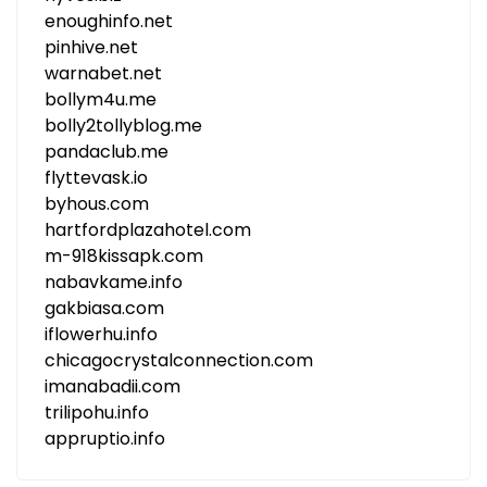
enoughinfo.net
pinhive.net
warnabet.net
bollym4u.me
bolly2tollyblog.me
pandaclub.me
flyttevask.io
byhous.com
hartfordplazahotel.com
m-918kissapk.com
nabavkame.info
gakbiasa.com
iflowerhu.info
chicagocrystalconnection.com
imanabadii.com
trilipohu.info
appruptio.info