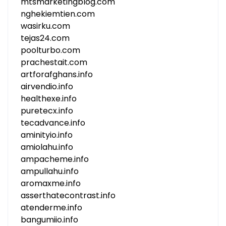
mtsmarketingblog.com
nghekiemtien.com
wasirku.com
tejas24.com
poolturbo.com
prachestait.com
artforafghans.info
airvendio.info
healthexe.info
puretecx.info
tecadvance.info
aminityio.info
amiolahu.info
ampacheme.info
ampullahu.info
aromaxme.info
asserthatecontrast.info
atenderme.info
bangumiio.info