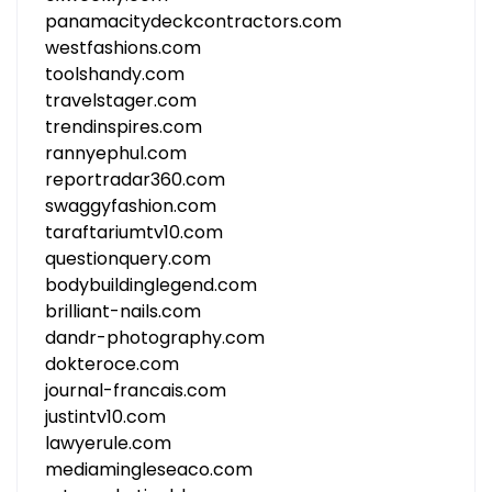
panamacitydeckcontractors.com
westfashions.com
toolshandy.com
travelstager.com
trendinspires.com
rannyephul.com
reportradar360.com
swaggyfashion.com
taraftariumtv10.com
questionquery.com
bodybuildinglegend.com
brilliant-nails.com
dandr-photography.com
dokteroce.com
journal-francais.com
justintv10.com
lawyerule.com
mediamingleseaco.com