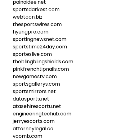
painaidee.net
sportsdarkest.com
webtoon.biz
thesportswires.com
hyungpro.com
sportingnewsnet.com
sportstime24day.com
sporteslive.com
theblingblingshields.com
pinkfrenchtipnails.com
newgamestv.com
sportsgallerys.com
sportsmirrors.net
datasports.net
atasehirescortu.net
engineeringtechub.com
jerryescorts.com
attorneylegal.co
voomb.com