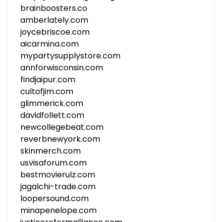
brainboosters.co
amberlately.com
joycebriscoe.com
aicarmina.com
mypartysupplystore.com
annforwisconsin.com
findjaipur.com
cultofjim.com
glimmerick.com
davidfollett.com
newcollegebeat.com
reverbnewyork.com
skinmerch.com
usvisaforum.com
bestmovierulz.com
jagalchi-trade.com
loopersound.com
minapenelope.com