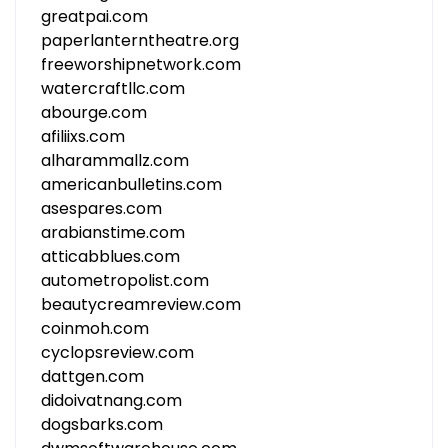
greatpai.com
paperlanterntheatre.org
freeworshipnetwork.com
watercraftllc.com
abourge.com
afiliixs.com
alharammallz.com
americanbulletins.com
asespares.com
arabianstime.com
atticabblues.com
autometropolist.com
beautycreamreview.com
coinmoh.com
cyclopsreview.com
dattgen.com
didoivatnang.com
dogsbarks.com