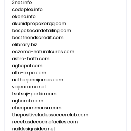
3net.info
codeplex.info
okena.info
akunidpropokerqq.com
bespokecardetailing.com
bestfriendscredit.com
elibrary.biz
eczema-naturalcures.com
astro-bath.com
aghapal.com
altu-expo.com
authorjennijames.com
viajearoma.net
tsutsuji-parkin.com
agharab.com
cheapammousa.com
thepositiveladiessoccerclub.com
recetasdecocinafaciles.com
naildesignsidea.net