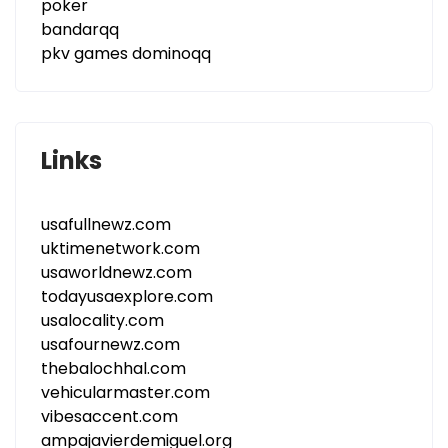
poker
bandarqq
pkv games dominoqq
Links
usafullnewz.com
uktimenetwork.com
usaworldnewz.com
todayusaexplore.com
usalocality.com
usafournewz.com
thebalochhal.com
vehicularmaster.com
vibesaccent.com
ampajavierdemiguel.org