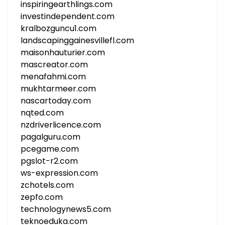
inspiringearthlings.com
investindependent.com
kralbozguncu1.com
landscapinggainesvillefl.com
maisonhauturier.com
mascreator.com
menafahmi.com
mukhtarmeer.com
nascartoday.com
nqted.com
nzdriverlicence.com
pagalguru.com
pcegame.com
pgslot-r2.com
ws-expression.com
zchotels.com
zepfo.com
technologynews5.com
teknoeduka.com