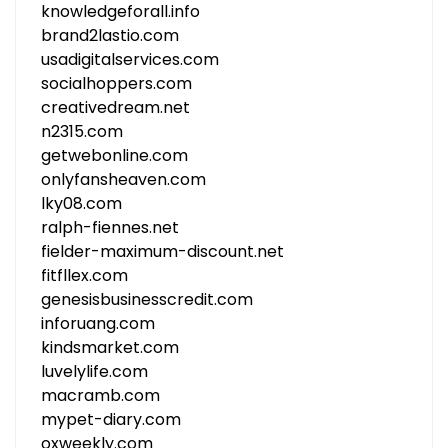
knowledgeforall.info
brand2lastio.com
usadigitalservices.com
socialhoppers.com
creativedream.net
n2315.com
getwebonline.com
onlyfansheaven.com
lky08.com
ralph-fiennes.net
fielder-maximum-discount.net
fitfllex.com
genesisbusinesscredit.com
inforuang.com
kindsmarket.com
luvelylife.com
macramb.com
mypet-diary.com
oxweekly.com