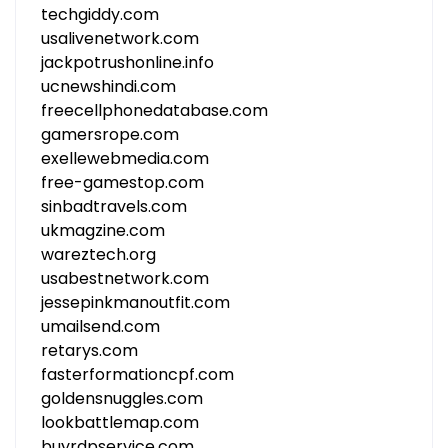
techgiddy.com
usalivenetwork.com
jackpotrushonline.info
ucnewshindi.com
freecellphonedatabase.com
gamersrope.com
exellewebmedia.com
free-gamestop.com
sinbadtravels.com
ukmagzine.com
wareztech.org
usabestnetwork.com
jessepinkmanoutfit.com
umailsend.com
retarys.com
fasterformationcpf.com
goldensnuggles.com
lookbattlemap.com
buyrdpservice.com