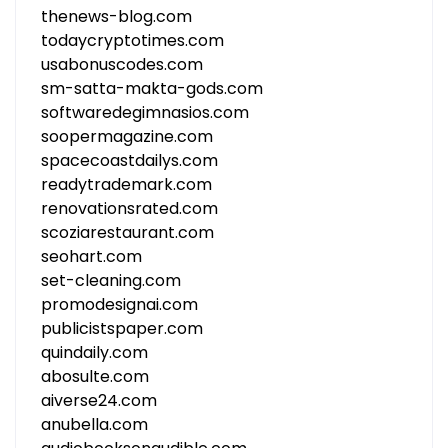
thenews-blog.com
todaycryptotimes.com
usabonuscodes.com
sm-satta-makta-gods.com
softwaredegimnasios.com
soopermagazine.com
spacecoastdailys.com
readytrademark.com
renovationsrated.com
scoziarestaurant.com
seohart.com
set-cleaning.com
promodesignai.com
publicistspaper.com
quindaily.com
abosulte.com
aiverse24.com
anubella.com