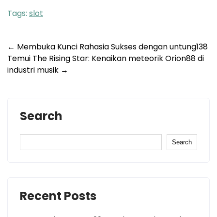
Tags:
slot
Post
←
Membuka Kunci Rahasia Sukses dengan untung138
Temui The Rising Star: Kenaikan meteorik Orion88 di
navigation
industri musik
→
Search
Search
Recent Posts