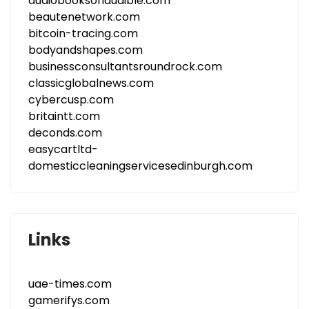
audiobooksonaudible.com
beautenetwork.com
bitcoin-tracing.com
bodyandshapes.com
businessconsultantsroundrock.com
classicglobalnews.com
cybercusp.com
britaintt.com
deconds.com
easycartltd-
domesticcleaningservicesedinburgh.com
Links
uae-times.com
gamerifys.com