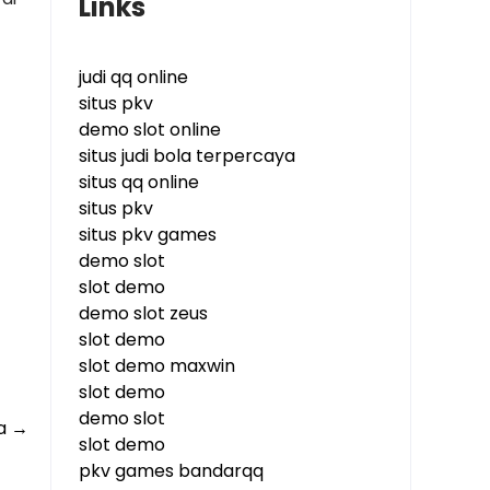
Links
judi qq online
situs pkv
demo slot online
situs judi bola terpercaya
situs qq online
situs pkv
situs pkv games
demo slot
slot demo
demo slot zeus
slot demo
slot demo maxwin
slot demo
demo slot
ga
→
slot demo
pkv games bandarqq