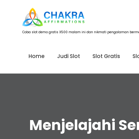
Skip
to
content
Coba slot demo gratis X500 malam ini dan nikmati pengalaman bermai
Home
Judi Slot
Slot Gratis
S
Menjelajahi S