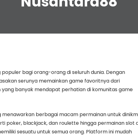
Nusantara88
 populer bagi orang-orang di seluruh dunia. Dengan
rasakan serunya memainkan game favoritnya dari
rm yang banyak mendapat perhatian di komunitas game
ng menawarkan berbagai macam permainan untuk dinikm
ti poker, blackjack, dan roulette hingga permainan slot 
miliki sesuatu untuk semua orang. Platform ini mudah