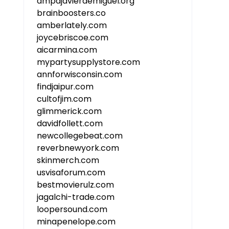
ampajavierdemiguel.org
brainboosters.co
amberlately.com
joycebriscoe.com
aicarmina.com
mypartysupplystore.com
annforwisconsin.com
findjaipur.com
cultofjim.com
glimmerick.com
davidfollett.com
newcollegebeat.com
reverbnewyork.com
skinmerch.com
usvisaforum.com
bestmovierulz.com
jagalchi-trade.com
loopersound.com
minapenelope.com