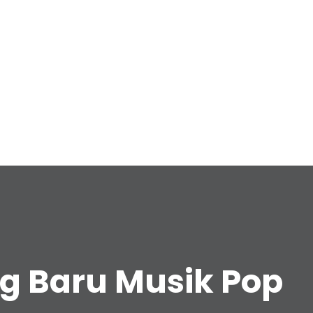
g Baru Musik Pop