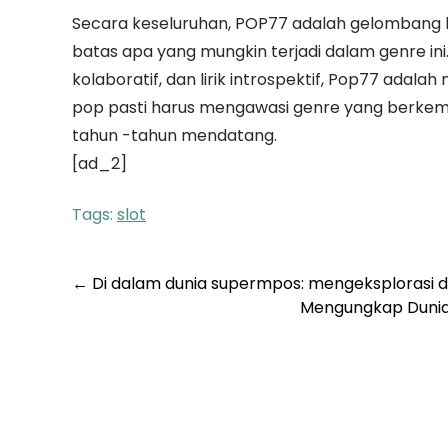
Secara keseluruhan, POP77 adalah gelombang 
batas apa yang mungkin terjadi dalam genre ini
kolaboratif, dan lirik introspektif, Pop77 adala
pop pasti harus mengawasi genre yang berkem
tahun -tahun mendatang.
[ad_2]
Tags:
slot
Post
←
Di dalam dunia supermpos: mengeksplorasi 
Mengungkap Dunia
navigation