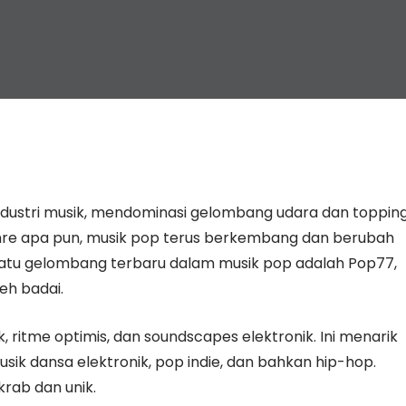
ndustri musik, mendominasi gelombang udara dan toppin
 genre apa pun, musik pop terus berkembang dan berubah
atu gelombang terbaru dalam musik pop adalah Pop77,
eh badai.
ritme optimis, dan soundscapes elektronik. Ini menarik
usik dansa elektronik, pop indie, dan bahkan hip-hop.
krab dan unik.