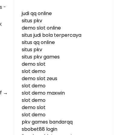
s -
judi qq online
situs pkv
k
demo slot online
situs judi bola terpercaya
situs qq online
situs pkv
situs pkv games
demo slot
slot demo
demo slot zeus
slot demo
if
→
slot demo maxwin
slot demo
demo slot
slot demo
pkv games bandarqq
sbobet88 login