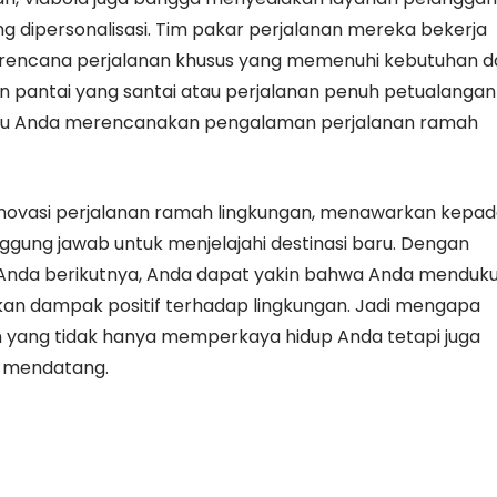
g dipersonalisasi. Tim pakar perjalanan mereka bekerja
 rencana perjalanan khusus yang memenuhi kebutuhan d
n pantai yang santai atau perjalanan penuh petualangan
ntu Anda merencanakan pengalaman perjalanan ramah
inovasi perjalanan ramah lingkungan, menawarkan kepa
gung jawab untuk menjelajahi destinasi baru. Dengan
 Anda berikutnya, Anda dapat yakin bahwa Anda menduk
kan dampak positif terhadap lingkungan. Jadi mengapa
 yang tidak hanya memperkaya hidup Anda tetapi juga
i mendatang.