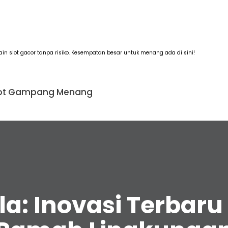
n slot gacor tanpa risiko. Kesempatan besar untuk menang ada di sini!
lot Gampang Menang
la: Inovasi Terbar