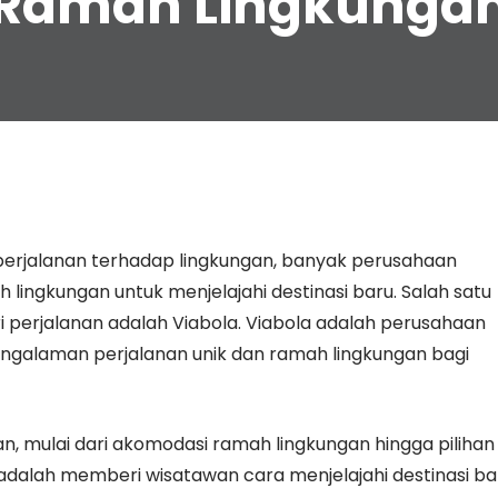
Ramah Lingkunga
 perjalanan terhadap lingkungan, banyak perusahaan
 lingkungan untuk menjelajahi destinasi baru. Salah satu
 perjalanan adalah Viabola. Viabola adalah perusahaan
ngalaman perjalanan unik dan ramah lingkungan bagi
, mulai dari akomodasi ramah lingkungan hingga pilihan
adalah memberi wisatawan cara menjelajahi destinasi ba