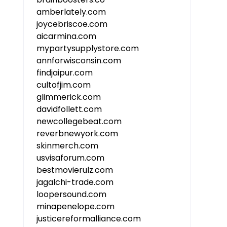
amberlately.com
joycebriscoe.com
aicarmina.com
mypartysupplystore.com
annforwisconsin.com
findjaipur.com
cultofjim.com
glimmerick.com
davidfollett.com
newcollegebeat.com
reverbnewyork.com
skinmerch.com
usvisaforum.com
bestmovierulz.com
jagalchi-trade.com
loopersound.com
minapenelope.com
justicereformalliance.com