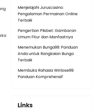
Menjelajahi Juruscasino:
ung
Pengalaman Permainan Online
Terbaik
Pengertian Plisbet: Gambaran
eka
Umum Fitur dan Manfaatnya
Menemukan Bunga99: Panduan
Anda untuk Rangkaian Bunga
Terbaik
Membuka Rahasia Winlose99:
Panduan Komprehensif
Links