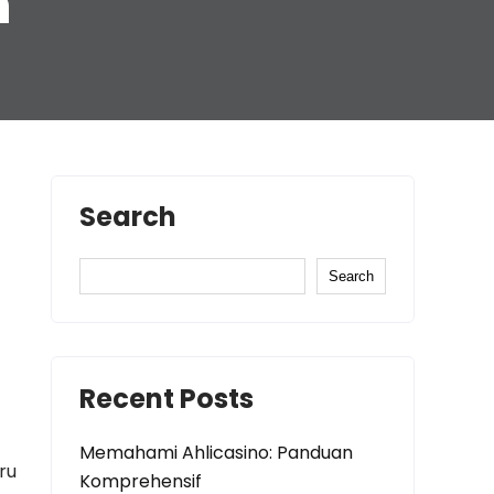
n
Search
Search
Recent Posts
Memahami Ahlicasino: Panduan
ru
Komprehensif