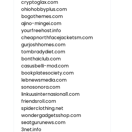
cryptoglax.com
ohiohobbyplus.com
bogothemes.com
ajino-mingei.com
yourfreehost.info
cheapnorthfacejacketsm.com
gurjoshhomes.com
tombradydiet.com
bonthaiclub.com
casusbelli-mod.com
bookplatesociety.com
lebnewsmedia.com
sonosonora.com
linkuusinternasional1.com
friendsroll.com
spiderclothing.net
wondergadgetsshop.com
seatgurunews.com
3net.info